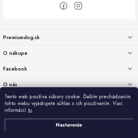
Z
á
Premiumdog.sk
p
ä
O nákupe
t
i
Doprava a platba
Facebook
e
Obchodné podmienky
PREDAJŇA:
O nás
Ochrana osobných údajov
Agromix-Š&Š s.r.o.
Tento web používa súbory cookie. Ďalším prechádzaním
Kontakty
Petőfiho 65
Vrátanie tovaru
tohto webu vyjadrujete súhlas s ich používaním. Viac
Štúrovo 943 01
Prečo nakúpiť u nás
Po-Pia - 8:00-18:00
informácií
tu
.
Reklamácie
So - 8:00-12:00
Predajňa
Nastavenie