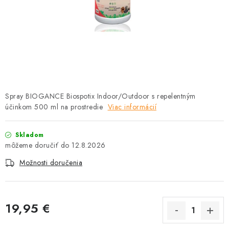
HLODAVCE
PAPAGÁJE
HOSPODÁRSKE ZVIERATÁ
DEZINFEKČNÉ PROSTRIEDKY
Spray BIOGANCE Biospotix Indoor/Outdoor s repelentným
účinkom 500 ml na prostredie
VONKAJŠIE VTÁCTVO
Viac informácií
GELOREN KĽBOVÁ VÝŽIVA
Skladom
12.8.2026
CHOVATEĽSKÉ POTREBY
Možnosti doručenia
Kontakty
Predajňa
Útulky
Bonusový program
19,95 €
Jednotková cena: