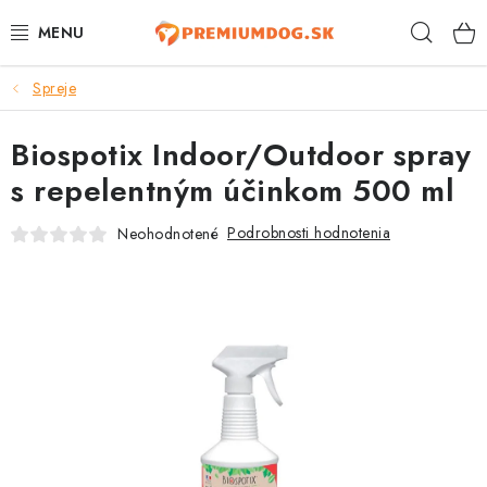
Prejsť
Hľad
na
obsah
Spreje
TOP 100 PRODUKTOV
Biospotix Indoor/Outdoor spray
NOVINKY
s repelentným účinkom 500 ml
AKCIE
Podrobnosti hodnotenia
Neohodnotené
ÚTULKY
KONTAKTY
PSY
MAČKY