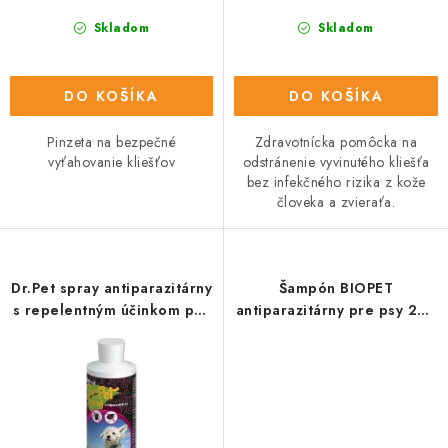
v
Skladom
Skladom
DO KOŠÍKA
DO KOŠÍKA
Pinzeta na bezpečné
Zdravotnícka pomôcka na
vyťahovanie kliešťov
odstránenie vyvinutého kliešťa
bez infekčného rizika z kože
človeka a zvieraťa.
Dr.Pet spray antiparazitárny
Šampón BIOPET
s repelentným účinkom pre
antiparazitárny pre psy 200
psy a mačky 200 ml
ml