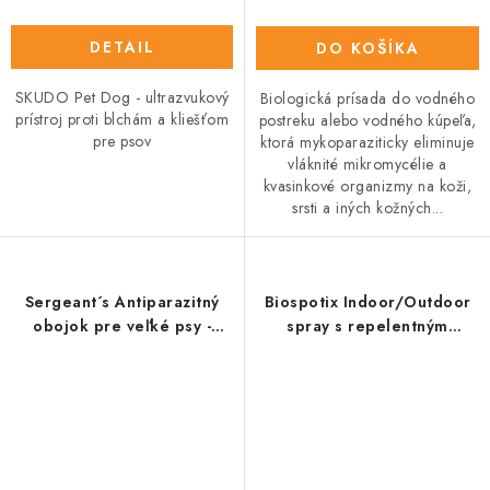
DETAIL
DO KOŠÍKA
SKUDO Pet Dog - ultrazvukový
Biologická prísada do vodného
prístroj proti blchám a kliešťom
postreku alebo vodného kúpeľa,
pre psov
ktorá mykoparaziticky eliminuje
vláknité mikromycélie a
kvasinkové organizmy na koži,
srsti a iných kožných...
Sergeant´s Antiparazitný
Biospotix Indoor/Outdoor
obojok pre veľké psy -
spray s repelentným
65cm
účinkom 500 ml