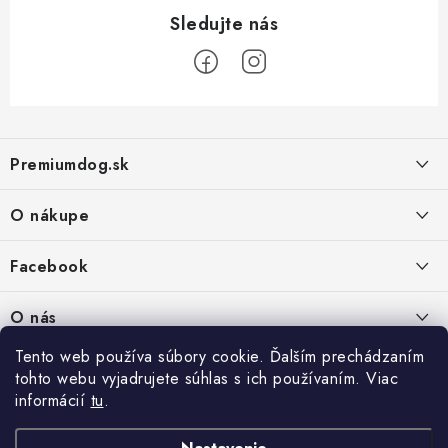
Z
á
Premiumdog.sk
p
ä
O nákupe
t
i
Doprava a platba
Facebook
e
Obchodné podmienky
PREDAJŇA:
O nás
Ochrana osobných údajov
Agromix-Š&Š s.r.o.
Tento web používa súbory cookie. Ďalším prechádzaním
Kontakty
Petőfiho 65
Vrátanie tovaru
tohto webu vyjadrujete súhlas s ich používaním. Viac
Štúrovo 943 01
Prečo nakúpiť u nás
informácií
tu
.
Po-Pia - 8:00-18:00
Reklamácie
So - 8:00-12:00
Predajňa