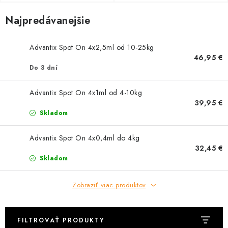
HLODAVCE
Najpredávanejšie
PAPAGÁJE
Advantix Spot On 4x2,5ml od 10-25kg
HOSPODÁRSKE ZVIERATÁ
46,95 €
Do 3 dní
DEZINFEKČNÉ PROSTRIEDKY
Advantix Spot On 4x1ml od 4-10kg
39,95 €
VONKAJŠIE VTÁCTVO
Skladom
GELOREN KĽBOVÁ VÝŽIVA
Advantix Spot On 4x0,4ml do 4kg
32,45 €
Skladom
CHOVATEĽSKÉ POTREBY
Zobraziť viac produktov
Kontakty
Predajňa
Útulky
Bonusový program
FILTROVAŤ PRODUKTY