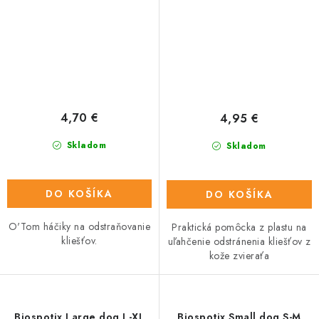
4,70 €
4,95 €
Skladom
Skladom
DO KOŠÍKA
DO KOŠÍKA
O'Tom háčiky na odstraňovanie
Praktická pomôcka z plastu na
kliešťov.
uľahčenie odstránenia kliešťov z
kože zvieraťa
Biospotix Large dog L-XL
Biospotix Small dog S-M