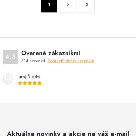
d
1
2
t
a
r
c
á
n
i
k
e
o
p
v
r
Overené zákazníkmi
4.3
a
v
514
recenzií.
Zobraziť všetky recenzie
n
k
i
y
Juraj Ďurský
e
v
ý
p
i
s
u
Aktuálne novinky a akcie na váš e-mail