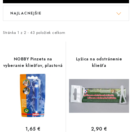
V
R
NAJLACNEJŠIE
ý
a
p
d
i
e
Stránka
1
z
2
-
43
položiek celkom
s
n
p
i
r
e
NOBBY Pinzeta na
Lyžica na odstránenie
o
p
vyberanie kliešťov, plastová
kliešťa
d
r
u
o
k
d
t
u
o
k
v
t
o
1,65 €
2,90 €