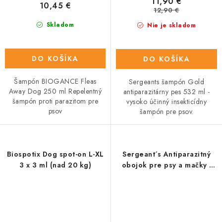
11,90 €
10,45 €
12,90 €
Skladom
Nie je skladom
DO KOŠÍKA
DO KOŠÍKA
Šampón BIOGANCE Fleas
Sergeants šampón Gold
Away Dog 250 ml Repelentný
antiparazitárny pes 532 ml -
šampón proti parazitom pre
vysoko účinný insekticídny
psov
šampón pre psov.
Biospotix Dog spot-on L-XL
Sergeant´s Antiparazitný
3 x 3 ml (nad 20 kg)
obojok pre psy a mačky -
34cm