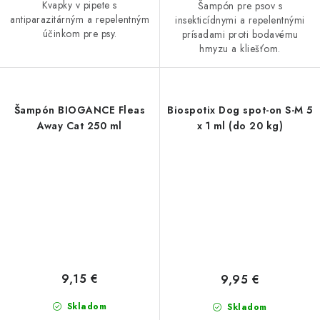
Kvapky v pipete s
Šampón pre psov s
antiparazitárným a repelentným
insekticídnymi a repelentnými
účinkom pre psy.
prísadami proti bodavému
hmyzu a kliešťom.
Šampón BIOGANCE Fleas
Biospotix Dog spot-on S-M 5
Away Cat 250 ml
x 1 ml (do 20 kg)
9,15 €
9,95 €
Skladom
Skladom