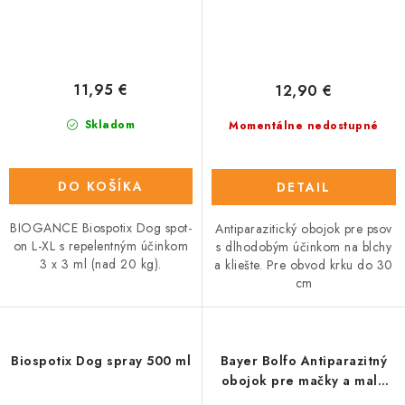
11,95 €
12,90 €
Skladom
Momentálne nedostupné
DO KOŠÍKA
DETAIL
BIOGANCE Biospotix Dog spot-
Antiparazitický obojok pre psov
on L-XL s repelentným účinkom
s dlhodobým účinkom na blchy
3 x 3 ml (nad 20 kg).
a kliešte. Pre obvod krku do 30
cm
Biospotix Dog spray 500 ml
Bayer Bolfo Antiparazitný
obojok pre mačky a malé
psy 38cm