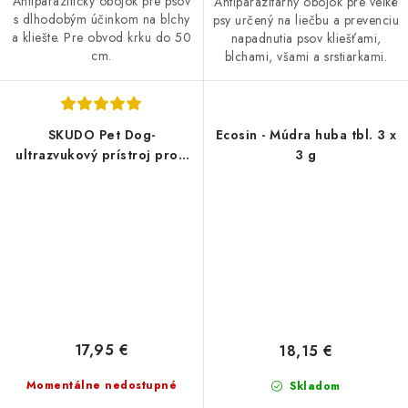
Antiparazitický obojok pre psov
Antiparazitarny obojok pre veľké
s dlhodobým účinkom na blchy
psy určený na liečbu a prevenciu
a kliešte. Pre obvod krku do 50
napadnutia psov kliešťami,
cm.
blchami, všami a srstiarkami.
SKUDO Pet Dog-
Ecosin - Múdra huba tbl. 3 x
ultrazvukový prístroj proti
3 g
blchám a kliešťom pre psov
17,95 €
18,15 €
Momentálne nedostupné
Skladom