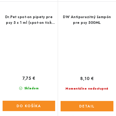
Dr.Pet spot-on pipety pre
DW Antiparazitný šampón
psy 5 x 1 ml (spot-on tick
pre psy 500ML
and flea repellent for dogs)
7,75 €
8,10 €
Skladom
Momentálne nedostupné
DO KOŠÍKA
DETAIL