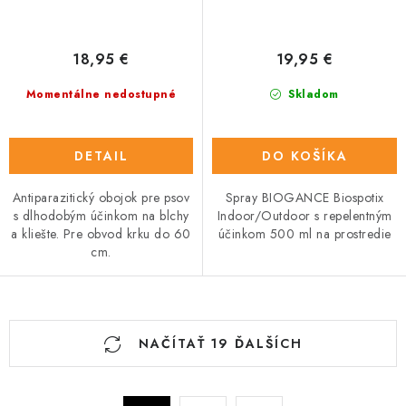
18,95 €
19,95 €
Momentálne nedostupné
Skladom
DETAIL
DO KOŠÍKA
Antiparazitický obojok pre psov
Spray BIOGANCE Biospotix
s dlhodobým účinkom na blchy
Indoor/Outdoor s repelentným
a kliešte. Pre obvod krku do 60
účinkom 500 ml na prostredie
cm.
O
NAČÍTAŤ 19 ĎALŠÍCH
v
l
á
S