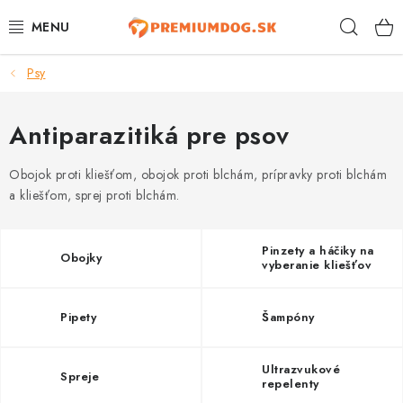
Prejsť
Hľad
na
obsah
Psy
TOP 100 PRODUKTOV
NOVINKY
Antiparazitiká pre psov
AKCIE
Obojok proti kliešťom, obojok proti blchám, prípravky proti blchám
a kliešťom, sprej proti blchám.
ÚTULKY
Pinzety a háčiky na
Obojky
KONTAKTY
vyberanie kliešťov
PSY
Pipety
Šampóny
MAČKY
Ultrazvukové
Spreje
repelenty