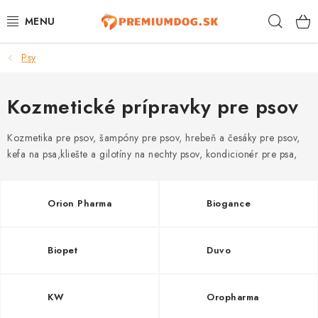
Prejsť
Hľad
na
obsah
Psy
TOP 100 PRODUKTOV
NOVINKY
Kozmetické prípravky pre psov
AKCIE
Kozmetika pre psov, šampóny pre psov, hrebeň a česáky pre psov,
kefa na psa,kliešte a gilotíny na nechty psov, kondicionér pre psa,
ÚTULKY
Orion Pharma
Biogance
KONTAKTY
PSY
Biopet
Duvo
MAČKY
KW
Oropharma