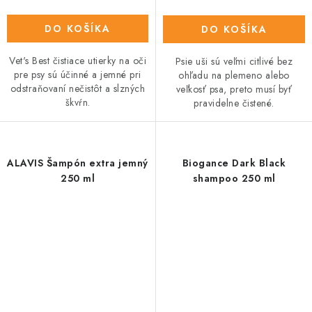
DO KOŠÍKA
DO KOŠÍKA
Vet's Best čistiace utierky na oči
Psie uši sú veľmi citlivé bez
pre psy sú účinné a jemné pri
ohľadu na plemeno alebo
odstraňovaní nečistôt a slzných
veľkosť psa, preto musí byť
škvŕn.
pravidelne čistené.
ALAVIS Šampón extra jemný
Biogance Dark Black
250 ml
shampoo 250 ml