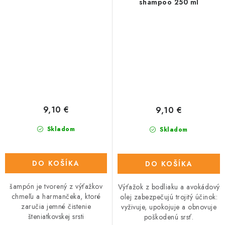
shampoo 250 ml
9,10 €
9,10 €
Skladom
Skladom
DO KOŠÍKA
DO KOŠÍKA
šampón je tvorený z výťažkov
Výťažok z bodliaku a avokádový
chmeľu a harmančeka, ktoré
olej zabezpečujú trojitý účinok:
zaručia jemné čistenie
vyživuje, upokojuje a obnovuje
šteniatkovskej srsti
poškodenú srsť.