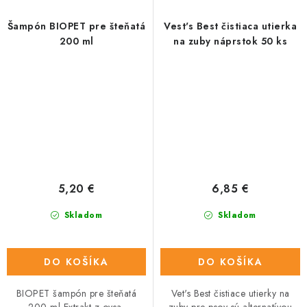
Šampón BIOPET pre šteňatá
Vest's Best čistiaca utierka
200 ml
na zuby náprstok 50 ks
5,20 €
6,85 €
Skladom
Skladom
DO KOŠÍKA
DO KOŠÍKA
BIOPET šampón pre šteňatá
Vet's Best čistiace utierky na
200 ml Extrakt z ovsa,