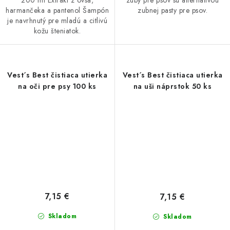
zuby pre psov sú alternatívou
harmančeka a pantenol Šampón
zubnej pasty pre psov.
je navrhnutý pre mladú a citlivú
kožu šteniatok.
Vest´s Best čistiaca utierka
Vest´s Best čistiaca utierka
na oči pre psy 100 ks
na uši náprstok 50 ks
7,15 €
7,15 €
Skladom
Skladom