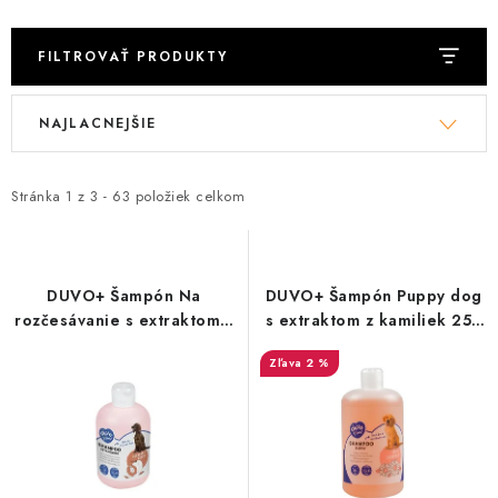
FILTROVAŤ PRODUKTY
V
R
NAJLACNEJŠIE
ý
a
p
d
i
e
Stránka
1
z
3
-
63
položiek celkom
s
n
p
i
r
e
DUVO+ Šampón Na
DUVO+ Šampón Puppy dog
o
p
rozčesávanie s extraktom s
s extraktom z kamiliek 250
broskýň 250 ml
ml
d
r
2 %
u
o
k
d
t
u
o
k