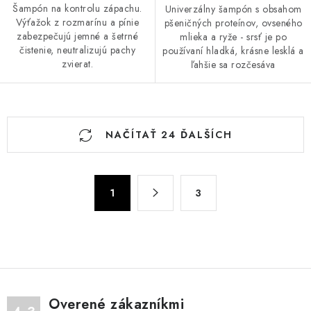
Šampón na kontrolu zápachu.
Univerzálny šampón s obsahom
Výťažok z rozmarínu a pínie
pšeničných proteínov, ovseného
zabezpečujú jemné a šetrné
mlieka a ryže - srsť je po
čistenie, neutralizujú pachy
používaní hladká, krásne lesklá a
zvierat.
ľahšie sa rozčesáva
O
NAČÍTAŤ 24 ĎALŠÍCH
v
l
á
S
d
1
3
t
a
r
c
á
n
i
k
e
o
p
v
r
Overené zákazníkmi