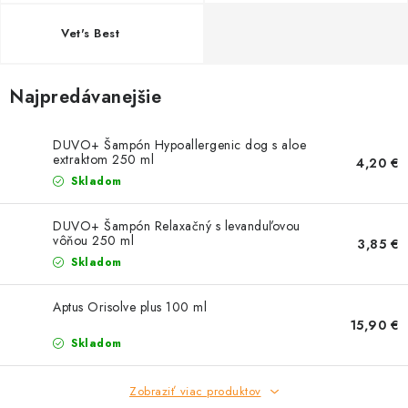
HLODAVCE
Vet's Best
PAPAGÁJE
Najpredávanejšie
HOSPODÁRSKE ZVIERATÁ
DEZINFEKČNÉ PROSTRIEDKY
DUVO+ Šampón Hypoallergenic dog s aloe
extraktom 250 ml
4,20 €
Skladom
VONKAJŠIE VTÁCTVO
DUVO+ Šampón Relaxačný s levanduľovou
GELOREN KĽBOVÁ VÝŽIVA
vôňou 250 ml
3,85 €
Skladom
CHOVATEĽSKÉ POTREBY
Aptus Orisolve plus 100 ml
15,90 €
Kontakty
Predajňa
Útulky
Bonusový program
Skladom
Zobraziť viac produktov