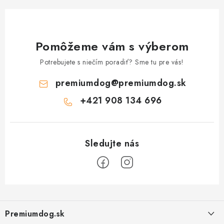
Pomôžeme vám s výberom
Potrebujete s niečím poradiť? Sme tu pre vás!
premiumdog
@
premiumdog.sk
+421 908 134 696
Z
á
Premiumdog.sk
p