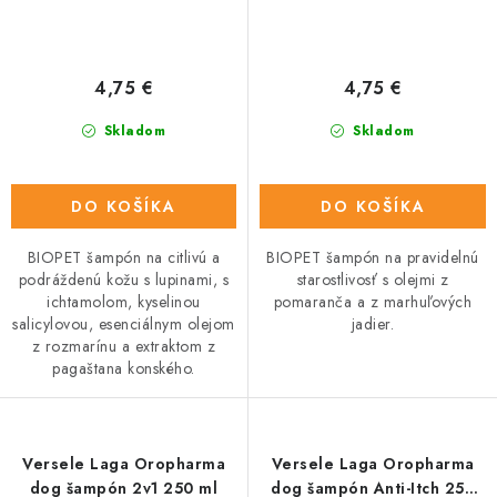
4,75 €
4,75 €
Skladom
Skladom
DO KOŠÍKA
DO KOŠÍKA
BIOPET šampón na citlivú a
BIOPET šampón na pravidelnú
podráždenú kožu s lupinami, s
starostlivosť s olejmi z
ichtamolom, kyselinou
pomaranča a z marhuľových
salicylovou, esenciálnym olejom
jadier.
z rozmarínu a extraktom z
pagaštana konského.
Versele Laga Oropharma
Versele Laga Oropharma
dog šampón 2v1 250 ml
dog šampón Anti-Itch 250