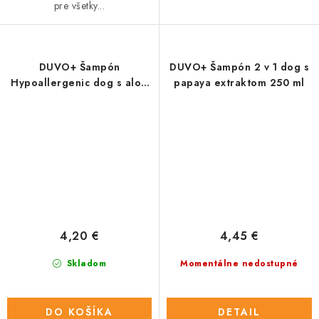
pre všetky...
DUVO+ Šampón
DUVO+ Šampón 2 v 1 dog s
Hypoallergenic dog s aloe
papaya extraktom 250 ml
extraktom 250 ml
4,20 €
4,45 €
Skladom
Momentálne nedostupné
DO KOŠÍKA
DETAIL