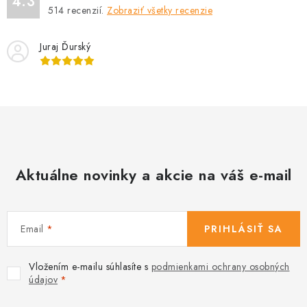
4.3
a
v
514
recenzií.
Zobraziť všetky recenzie
n
k
i
y
Juraj Ďurský
e
v
ý
p
i
s
u
Aktuálne novinky a akcie na váš e-mail
Email
PRIHLÁSIŤ SA
Vložením e-mailu súhlasíte s
podmienkami ochrany osobných
údajov