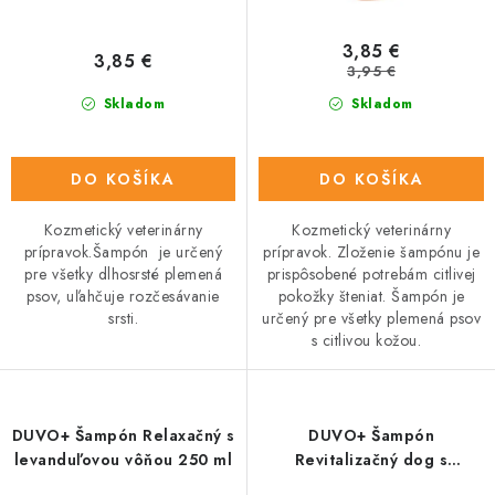
v
t
o
3,85 €
3,85 €
v
3,95 €
Skladom
Skladom
DO KOŠÍKA
DO KOŠÍKA
Kozmetický veterinárny
Kozmetický veterinárny
prípravok.Šampón je určený
prípravok. Zloženie šampónu je
pre všetky dlhosrsté plemená
prispôsobené potrebám citlivej
psov, uľahčuje rozčesávanie
pokožky šteniat. Šampón je
srsti.
určený pre všetky plemená psov
s citlivou kožou.
DUVO+ Šampón Relaxačný s
DUVO+ Šampón
levanduľovou vôňou 250 ml
Revitalizačný dog s
extraktom z rozmarínu 250