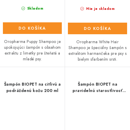
Skladom
Nie je skladom
DO KOŠÍKA
DO KOŠÍKA
Oropharma Puppy Shampoo je
Oropharma White Hair
upokojujúci šampón s obsahom
Shampoo je špeciálny šampón s
extraktu z limetky pre šteňatá a
extraktom harmančeka pre psy s
mladé psy.
bielym sfarbením srsti.
Šampón BIOPET na citlivú a
Šampón BIOPET na
podráždenú kožu 200 ml
pravidelnú starostlivosť
200 ml