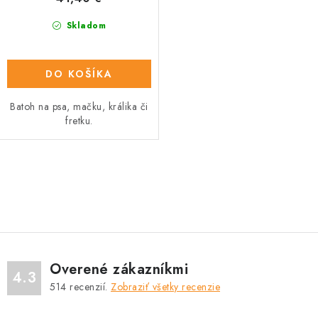
v
Skladom
DO KOŠÍKA
Batoh na psa, mačku, králika či
fretku.
O
v
l
á
d
Overené zákazníkmi
a
4.3
514
recenzií.
Zobraziť všetky recenzie
c
i