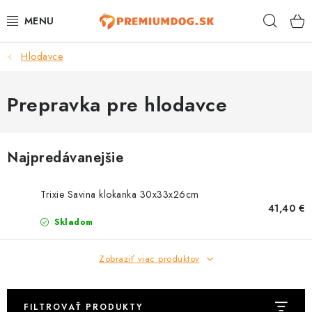
Prejsť
Hľad
na
obsah
Hlodavce
TOP 100 PRODUKTOV
NOVINKY
Prepravka pre hlodavce
AKCIE
Najpredávanejšie
ÚTULKY
Trixie Savina klokanka 30x33x26cm
KONTAKTY
41,40 €
Skladom
PSY
Zobraziť viac produktov
MAČKY
FILTROVAŤ PRODUKTY