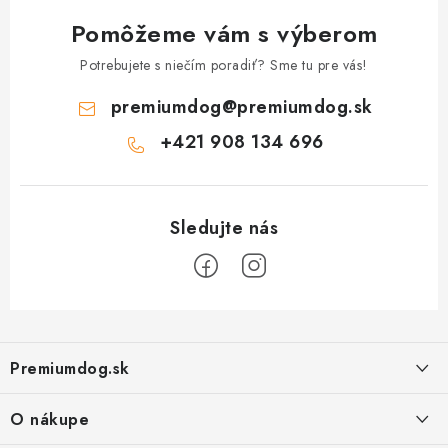
Pomôžeme vám s výberom
Potrebujete s niečím poradiť? Sme tu pre vás!
premiumdog
@
premiumdog.sk
+421 908 134 696
Z
á
Premiumdog.sk
p
ä
O nákupe
t