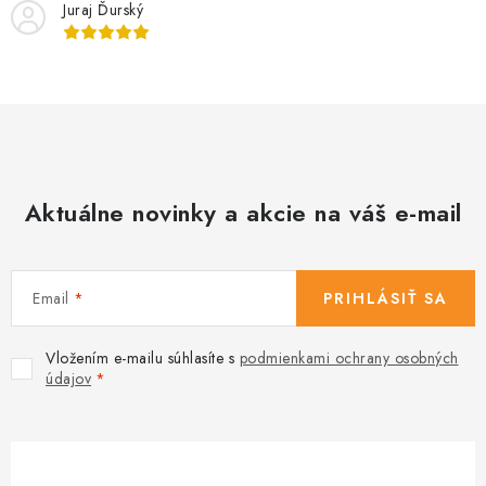
Juraj Ďurský
e
p
r
v
k
y
v
Aktuálne novinky a akcie na váš e-mail
ý
p
i
s
Email
PRIHLÁSIŤ SA
u
Vložením e-mailu súhlasíte s
podmienkami ochrany osobných
údajov