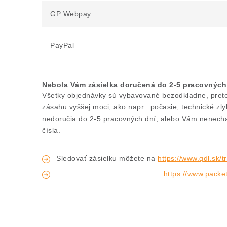
GP Webpay
PayPal
Nebola Vám zásielka doručená do 2-5 pracovných
Všetky objednávky sú vybavované bezodkladne, preto 
zásahu vyššej moci, ako napr.: počasie, technické zl
nedoručia do 2-5 pracovných dní, alebo Vám nenechaj
čísla.
Sledovať zásielku môžete na
https://www.qdl.sk/t
https://www.packe