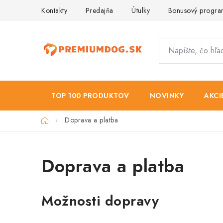
Prejsť
Kontakty
Predajňa
Útulky
Bonusový progr
na
obsah
TOP 100 PRODUKTOV
NOVINKY
AKCI
Domov
Doprava a platba
Doprava a platba
Možnosti dopravy