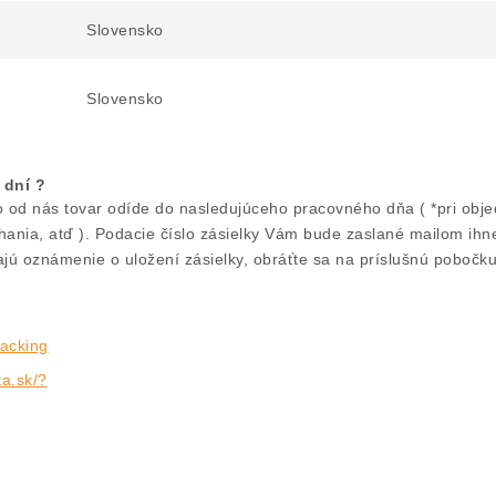
Slovensko
Slovensko
 dní ?
od nás tovar odíde do nasledujúceho pracovného dňa ( *pri objed
yhania, atď ). Podacie číslo zásielky Vám bude zaslané mailom ih
ú oznámenie o uložení zásielky, obráťte sa na príslušnú pobočku
racking
ta.sk/?