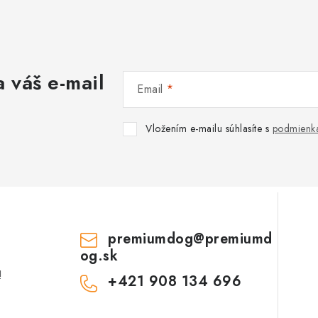
 váš e-mail
Email
Vložením e-mailu súhlasíte s
podmienka
premiumdog
@
premiumd
og.sk
!
+421 908 134 696