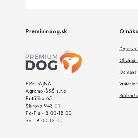
Z
á
Premiumdog.sk
O nák
p
ä
Doprava a
t
Obchodn
i
Ochrana 
e
PREDAJŇA:
Vrátanie 
Agromix-Š&Š s.r.o.
Reklamác
Petőfiho 65
Štúrovo 943 01
Po-Pia - 8:00-18:00
So - 8:00-12:00