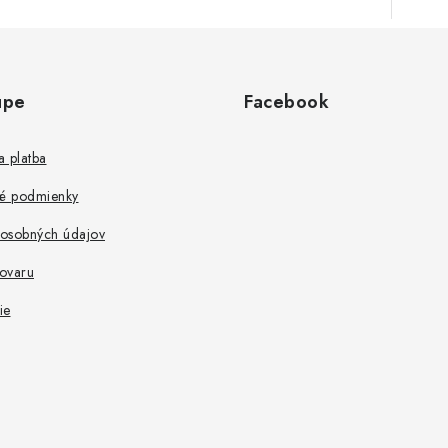
upe
Facebook
 platba
é podmienky
osobných údajov
tovaru
ie