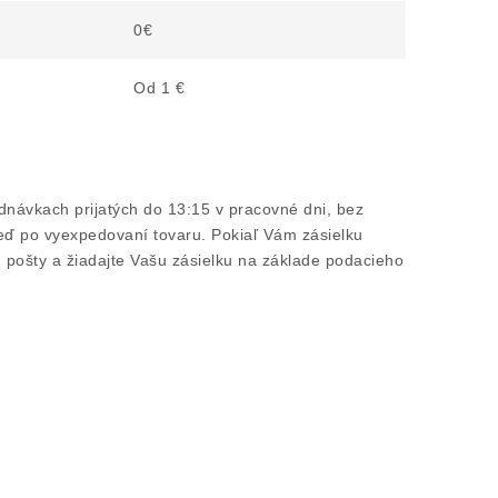
0€
Od 1 €
návkach prijatých do 13:15 v pracovné dni, bez
neď po vyexpedovaní tovaru. Pokiaľ Vám zásielku
 pošty a žiadajte Vašu zásielku na základe podacieho