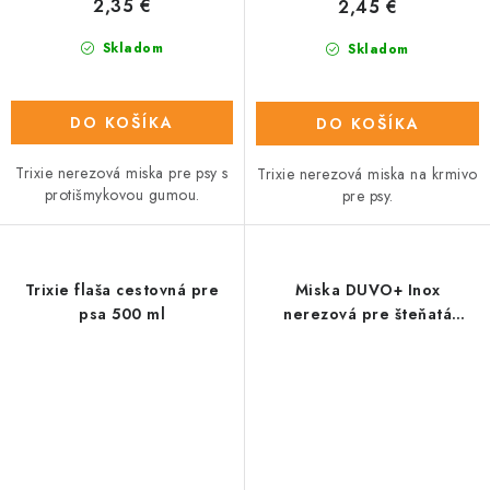
2,35 €
2,45 €
Skladom
Skladom
DO KOŠÍKA
DO KOŠÍKA
Trixie nerezová miska pre psy s
Trixie nerezová miska na krmivo
protišmykovou gumou.
pre psy.
Trixie flaša cestovná pre
Miska DUVO+ Inox
psa 500 ml
nerezová pre šteňatá
priemer 25CM - 1510ML