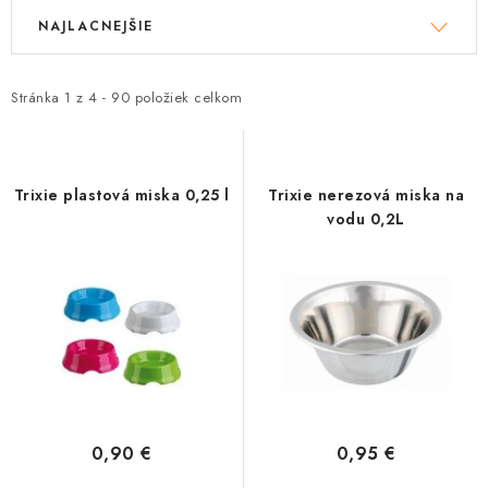
V
R
NAJLACNEJŠIE
ý
a
p
d
i
e
Stránka
1
z
4
-
90
položiek celkom
s
n
p
i
r
e
Trixie plastová miska 0,25 l
Trixie nerezová miska na
o
p
vodu 0,2L
d
r
u
o
k
d
t
u
o
k
v
t
o
0,90 €
0,95 €
v