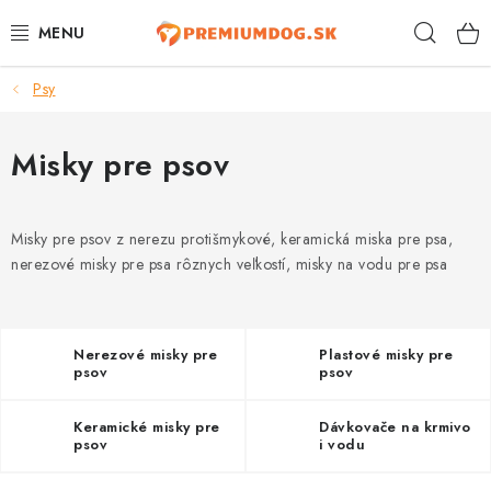
Prejsť
Hľad
na
obsah
Psy
TOP 100 PRODUKTOV
NOVINKY
Misky pre psov
AKCIE
Misky pre psov z nerezu protišmykové, keramická miska pre psa,
nerezové misky pre psa rôznych veľkostí, misky na vodu pre psa
ÚTULKY
KONTAKTY
Nerezové misky pre
Plastové misky pre
psov
psov
PSY
Keramické misky pre
Dávkovače na krmivo
MAČKY
psov
i vodu