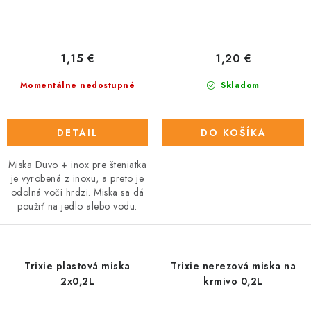
1,15 €
1,20 €
Momentálne nedostupné
Skladom
DETAIL
DO KOŠÍKA
Miska Duvo + inox pre šteniatka
je vyrobená z inoxu, a preto je
odolná voči hrdzi. Miska sa dá
použiť na jedlo alebo vodu.
Trixie plastová miska
Trixie nerezová miska na
2x0,2L
krmivo 0,2L