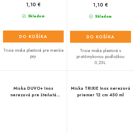
1,10 €
1,10 €
Skladom
Skladom
DO KOŠÍKA
DO KOŠÍKA
Trixie miska plastová pre menšie
Trixie miska plastová s
psy.
protišmykovou podložkou
0,25L.
Miska DUVO+ Inox
Miska TRIXIE Inox nerezová
nerezová pre šteňatá
priemer 12 cm 450 ml
priemer 15CM - 300ML