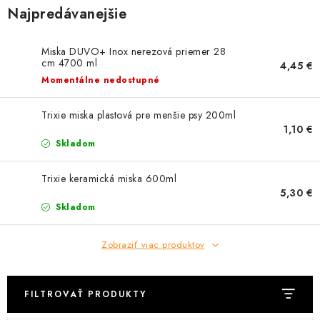
HLODAVCE
Najpredávanejšie
PAPAGÁJE
Miska DUVO+ Inox nerezová priemer 28
cm 4700 ml
4,45 €
HOSPODÁRSKE ZVIERATÁ
Momentálne nedostupné
DEZINFEKČNÉ PROSTRIEDKY
Trixie miska plastová pre menšie psy 200ml
1,10 €
Skladom
VONKAJŠIE VTÁCTVO
Trixie keramická miska 600ml
GELOREN KĽBOVÁ VÝŽIVA
5,30 €
Skladom
CHOVATEĽSKÉ POTREBY
Zobraziť viac produktov
Kontakty
Predajňa
Útulky
Bonusový program
FILTROVAŤ PRODUKTY