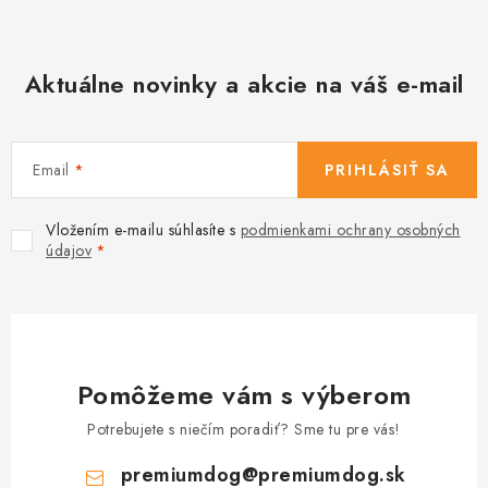
s
u
Aktuálne novinky a akcie na váš e-mail
Email
PRIHLÁSIŤ SA
Vložením e-mailu súhlasíte s
podmienkami ochrany osobných
údajov
Pomôžeme vám s výberom
Potrebujete s niečím poradiť? Sme tu pre vás!
premiumdog
@
premiumdog.sk