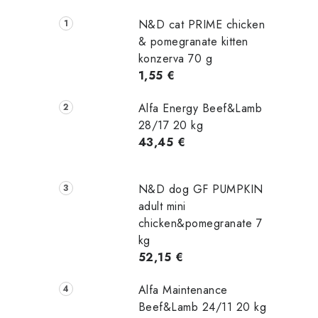
N&D cat PRIME chicken
& pomegranate kitten
konzerva 70 g
1,55 €
Alfa Energy Beef&Lamb
28/17 20 kg
43,45 €
N&D dog GF PUMPKIN
adult mini
chicken&pomegranate 7
kg
52,15 €
Alfa Maintenance
Beef&Lamb 24/11 20 kg