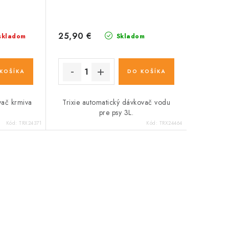
25,90 €
skladom
Skladom
KOŠÍKA
DO KOŠÍKA
vač krmiva
Trixie automatický dávkovač vodu
pre psy 3L.
Kód:
TRX24371
Kód:
TRX24464