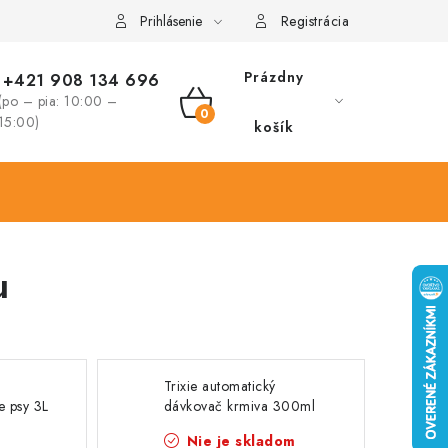
Prihlásenie
Registrácia
Prázdny
+421 908 134 696
(po – pia: 10:00 –
NÁKUPNÝ
15:00)
košík
KOŠÍK
u
Trixie automatický
e psy 3L
dávkovač krmiva 300ml
Nie je skladom