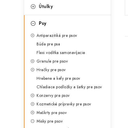
p
r
Útulky
a
i
Psy
e
n
Antiparazitiká pre psov
e
Búda pre psa
l
Flexi vodítka samonavíjacie
Granule pre psov
Hračky pre psov
i
Hrebene a kefy pre psov
Chladiace podložky a šatky pre psov
Konzervy pre psov
Kozmetické prípravky pre psov
Maškrty pre psov
Misky pre psov