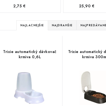
2,75 €
25,90 €
R
NAJLACNEJŠIE
NAJDRAHŠIE
NAJPREDÁVANE
a
V
d
ý
e
Trixie automatický dávkovač
Trixie automatický 
p
krmiva 0,6L
krmiva 300m
n
i
s
e
p
p
r
r
o
o