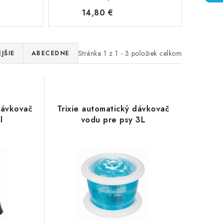
14,80 €
Stránka
1
z
1
-
3
položiek celkom
JŠIE
ABECEDNE
dávkovač
Trixie automatický dávkovač
l
vodu pre psy 3L