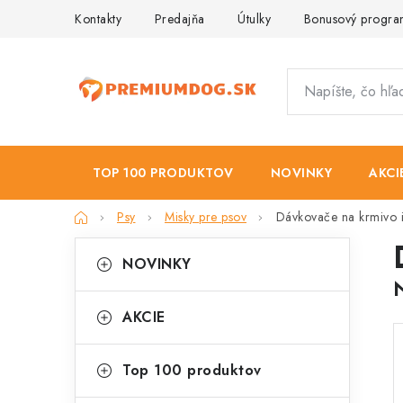
Prejsť
Kontakty
Predajňa
Útulky
Bonusový progr
na
obsah
TOP 100 PRODUKTOV
NOVINKY
AKCI
Domov
Psy
Misky pre psov
Dávkovače na krmivo 
B
K
Preskočiť
NOVINKY
kategórie
a
o
t
č
AKCIE
e
n
g
Top 100 produktov
ý
ó