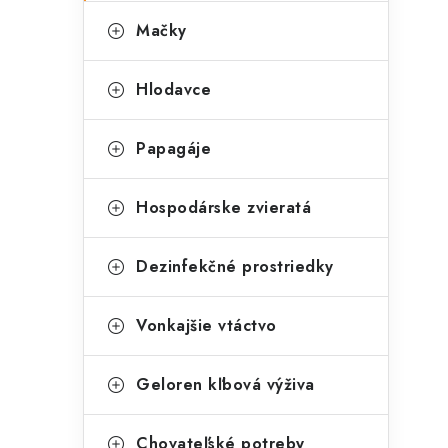
Mačky
Hlodavce
i
Papagáje
Hospodárske zvieratá
r
Dezinfekčné prostriedky
Vonkajšie vtáctvo
Geloren kľbová výživa
i
Chovateľské potreby