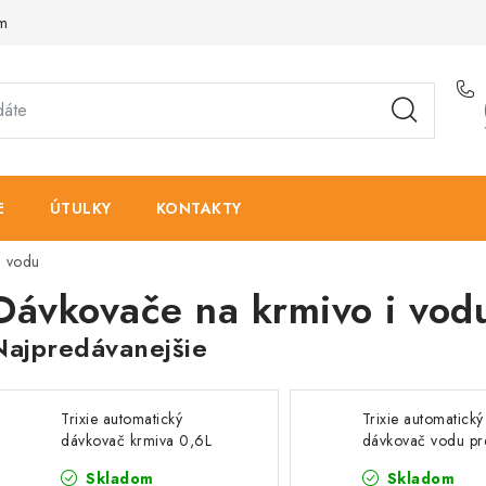
am
E
ÚTULKY
KONTAKTY
i vodu
Dávkovače na krmivo i vod
Najpredávanejšie
Trixie automatický
Trixie automatický
dávkovač krmiva 0,6L
dávkovač vodu pr
Skladom
Skladom