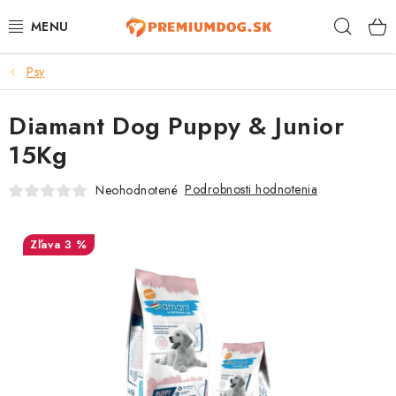
Prejsť
Hľad
na
obsah
Psy
TOP 100 PRODUKTOV
Diamant Dog Puppy & Junior
NOVINKY
15Kg
AKCIE
Podrobnosti hodnotenia
Neohodnotené
ÚTULKY
3 %
KONTAKTY
PSY
MAČKY