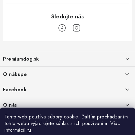
Z
á
Premiumdog.sk
p
ä
O nákupe
t
i
Doprava a platba
Facebook
e
Obchodné podmienky
PREDAJŇA:
O nás
Ochrana osobných údajov
Agromix-Š&Š s.r.o.
Tento web používa súbory cookie. Ďalším prechádzaním
Kontakty
Petőfiho 65
Vrátanie tovaru
tohto webu vyjadrujete súhlas s ich používaním. Viac
Štúrovo 943 01
Prečo nakúpiť u nás
Po-Pia - 8:00-18:00
informácií
tu
.
Reklamácie