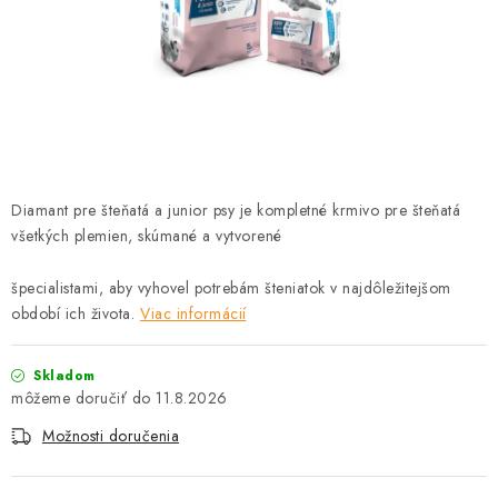
HLODAVCE
PAPAGÁJE
HOSPODÁRSKE ZVIERATÁ
DEZINFEKČNÉ PROSTRIEDKY
Diamant pre šteňatá a junior psy je kompletné krmivo pre šteňatá
VONKAJŠIE VTÁCTVO
všetkých plemien, skúmané a vytvorené
špecialistami, aby vyhovel potrebám šteniatok v najdôležitejšom
GELOREN KĽBOVÁ VÝŽIVA
období ich života.
Viac informácií
CHOVATEĽSKÉ POTREBY
Skladom
11.8.2026
Kontakty
Predajňa
Útulky
Bonusový program
Možnosti doručenia