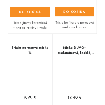
DO KOŠÍKA
DO KOŠÍKA
Trixie be Nordic nerezová
Trixie Jimmy keramická
miska na krmivo.
miska na krmivo i vodu.
Trixie nerezová miska
Miska DUVO+
1L
melamínová, lesklá,
čierna/biela, priemer
19 cm, L - 1400 ml
9,90 €
17,40 €