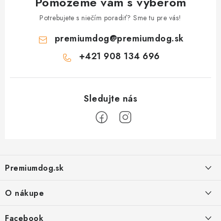
Pomôžeme vám s výberom
Potrebujete s niečím poradiť? Sme tu pre vás!
premiumdog
@
premiumdog.sk
+421 908 134 696
Z
á
Premiumdog.sk
p
ä
O nákupe
t
i
Doprava a platba
Facebook