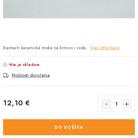
HLODAVCE
PAPAGÁJE
HOSPODÁRSKE ZVIERATÁ
Raintech keramická miska na krmivo i vodu.
Viac informácií
DEZINFEKČNÉ PROSTRIEDKY
VONKAJŠIE VTÁCTVO
Nie je skladom
Možnosti doručenia
GELOREN KĽBOVÁ VÝŽIVA
CHOVATEĽSKÉ POTREBY
12,10 €
Jednotková cena:
Kontakty
Predajňa
Útulky
Bonusový program
DO KOŠÍKA