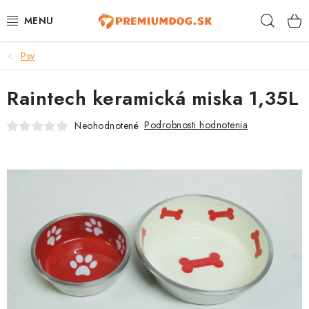
Prejsť
Hľad
na
obsah
Psy
TOP 100 PRODUKTOV
Raintech keramická miska 1,35L
NOVINKY
Podrobnosti hodnotenia
Neohodnotené
AKCIE
ÚTULKY
KONTAKTY
PSY
MAČKY