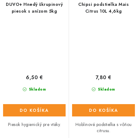
DUVO+ Hnedý škrupinový
Chipsi podstielka Mais
piesok s anízom 5kg
Citrus 10L 4,6kg
6,50 €
7,80 €
Skladom
Skladom
DO KOŠÍKA
DO KOŠÍKA
Piesok hygienický pre vtáky.
Hoblinová podstielka s vôňou
citrusu.