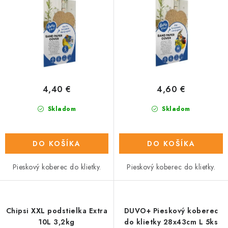
u
o
k
d
t
u
o
k
v
t
o
4,40 €
4,60 €
v
Skladom
Skladom
DO KOŠÍKA
DO KOŠÍKA
Pieskový koberec do klietky.
Pieskový koberec do klietky.
Chipsi XXL podstielka Extra
DUVO+ Pieskový koberec
10L 3,2kg
do klietky 28x43cm L 5ks