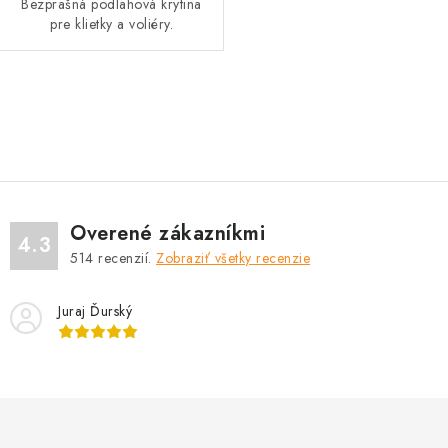
Bezprašná podlahová krytina
pre klietky a voliéry.
O
v
l
á
d
Overené zákazníkmi
a
4.3
514
recenzií.
Zobraziť všetky recenzie
c
i
Juraj Ďurský
e
p
r
v
k