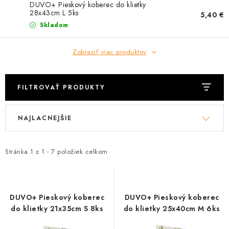
HLODAVCE
DUVO+ Pieskový koberec do klietky
28x43cm L 5ks
5,40 €
Skladom
PAPAGÁJE
Zobraziť viac produktov
HOSPODÁRSKE ZVIERATÁ
DEZINFEKČNÉ PROSTRIEDKY
FILTROVAŤ PRODUKTY
VONKAJŠIE VTÁCTVO
V
R
NAJLACNEJŠIE
ý
a
GELOREN KĽBOVÁ VÝŽIVA
p
d
i
e
Stránka
1
z
1
-
7
položiek celkom
CHOVATEĽSKÉ POTREBY
s
n
p
i
Kontakty
Predajňa
Útulky
Bonusový program
r
e
DUVO+ Pieskový koberec
DUVO+ Pieskový koberec
o
p
do klietky 21x35cm S 8ks
do klietky 25x40cm M 6ks
d
r