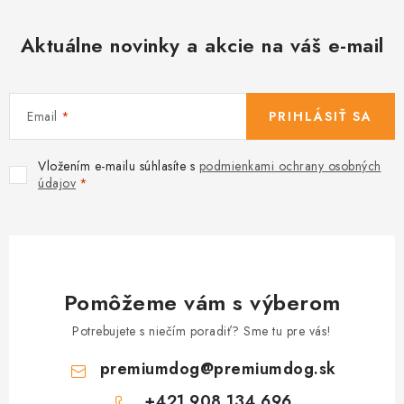
y
v
Aktuálne novinky a akcie na váš e-mail
ý
p
i
s
Email
PRIHLÁSIŤ SA
u
Vložením e-mailu súhlasíte s
podmienkami ochrany osobných
údajov
Pomôžeme vám s výberom
Potrebujete s niečím poradiť? Sme tu pre vás!
premiumdog
@
premiumdog.sk
+421 908 134 696