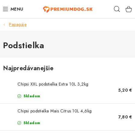
Prejsť
Hľad
na
obsah
Papagáje
TOP 100 PRODUKTOV
NOVINKY
Podstielka
AKCIE
Najpredávanejšie
ÚTULKY
Chipsi XXL podstielka Extra 10L 3,2kg
KONTAKTY
5,20 €
Skladom
PSY
Chipsi podstielka Mais Citrus 10L 4,6kg
7,80 €
MAČKY
Skladom