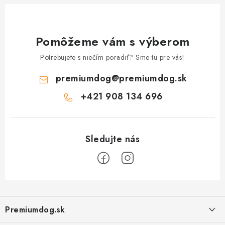
Pomôžeme vám s výberom
Potrebujete s niečím poradiť? Sme tu pre vás!
premiumdog
@
premiumdog.sk
+421 908 134 696
Z
á
Premiumdog.sk
p