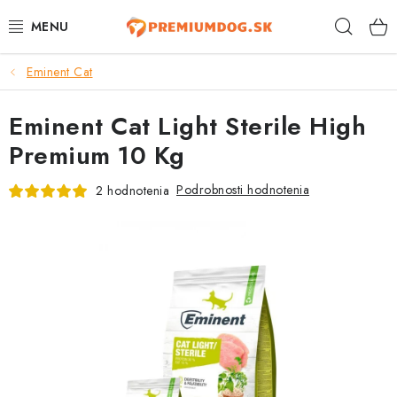
Prejsť
Hľad
na
obsah
Eminent Cat
TOP 100 PRODUKTOV
Eminent Cat Light Sterile High
NOVINKY
Premium 10 Kg
AKCIE
Podrobnosti hodnotenia
2 hodnotenia
ÚTULKY
KONTAKTY
PSY
MAČKY