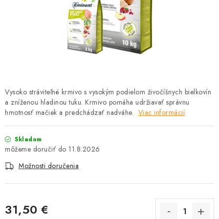
HLODAVCE
PAPAGÁJE
HOSPODÁRSKE ZVIERATÁ
DEZINFEKČNÉ PROSTRIEDKY
Vysoko stráviteľné krmivo s vysokým podielom živočíšnych bielkovín
a zníženou hladinou tuku. Krmivo pomáha udržiavať správnu
VONKAJŠIE VTÁCTVO
hmotnosť mačiek a predchádzať nadváhe.
Viac informácií
GELOREN KĽBOVÁ VÝŽIVA
Skladom
11.8.2026
CHOVATEĽSKÉ POTREBY
Možnosti doručenia
Kontakty
Predajňa
Útulky
Bonusový program
31,50 €