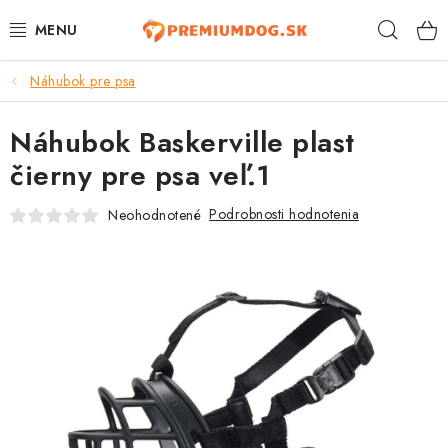
Prejsť
Hľad
na
obsah
Náhubok pre psa
TOP 100 PRODUKTOV
Náhubok Baskerville plast
NOVINKY
čierny pre psa veľ.1
AKCIE
Podrobnosti hodnotenia
Neohodnotené
ÚTULKY
KONTAKTY
PSY
MAČKY