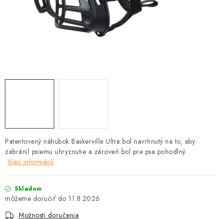
HLODAVCE
PAPAGÁJE
HOSPODÁRSKE ZVIERATÁ
DEZINFEKČNÉ PROSTRIEDKY
VONKAJŠIE VTÁCTVO
GELOREN KĽBOVÁ VÝŽIVA
Patentovaný náhubok Baskerville Ultra bol navrhnutý na to, aby
zabránil psiemu uhryznutie a zároveň bol pre psa pohodlný
CHOVATEĽSKÉ POTREBY
Viac informácií
Kontakty
Predajňa
Útulky
Bonusový program
Skladom
11.8.2026
Možnosti doručenia