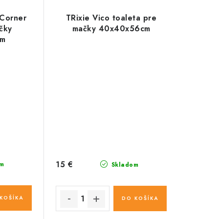
 Corner
TRixie Vico toaleta pre
čky
mačky 40x40x56cm
cm
15 €
m
Skladom
KOŠÍKA
DO KOŠÍKA