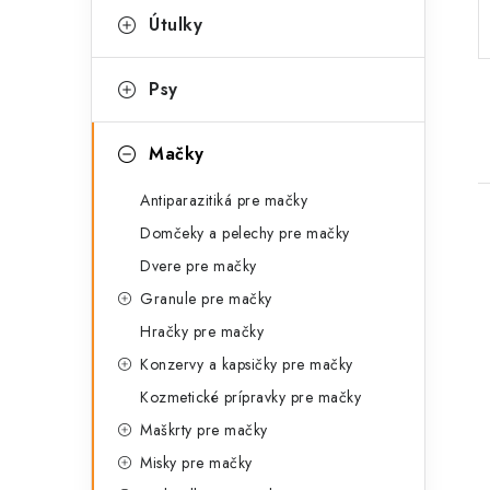
p
r
Útulky
a
i
Psy
e
n
e
Mačky
l
Antiparazitiká pre mačky
Domčeky a pelechy pre mačky
Dvere pre mačky
Granule pre mačky
Hračky pre mačky
i
Konzervy a kapsičky pre mačky
Kozmetické prípravky pre mačky
Maškrty pre mačky
Misky pre mačky