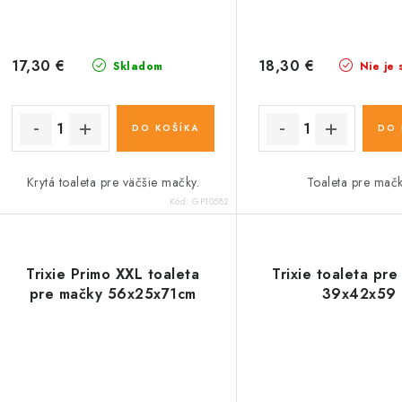
17,30 €
18,30 €
Skladom
Nie je 
DO KOŠÍKA
DO 
Krytá toaleta pre väčšie mačky.
Toaleta pre mačk
Kód:
GP10582
Trixie Primo XXL toaleta
Trixie toaleta pr
pre mačky 56x25x71cm
39x42x59