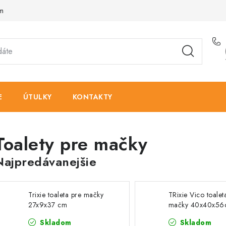
am
E
ÚTULKY
KONTAKTY
Toalety pre mačky
Najpredávanejšie
Trixie toaleta pre mačky
TRixie Vico toalet
27x9x37 cm
mačky 40x40x56
Skladom
Skladom