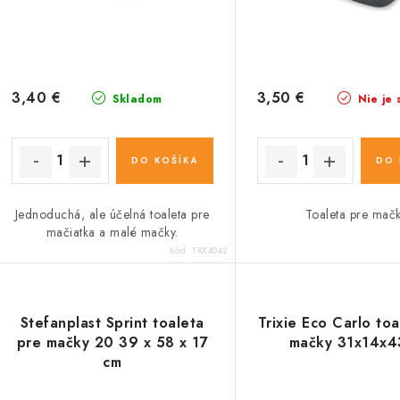
r
o
o
d
d
u
u
3,40 €
3,50 €
Skladom
Nie je 
k
k
t
DO KOŠÍKA
DO 
o
o
Jednoduchá, ale účelná toaleta pre
Toaleta pre mačk
v
v
mačiatka a malé mačky.
Kód:
TRX4042
Stefanplast Sprint toaleta
Trixie Eco Carlo to
pre mačky 20 39 x 58 x 17
mačky 31x14x
cm