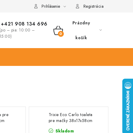
Prihlásenie
Registrácia
Prázdny
+421 908 134 696
(po – pia: 10:00 –
NÁKUPNÝ
15:00)
košík
KOŠÍK
a pre
Trixie Eco Carlo toaleta
cm
pre mačky 38x17x58cm
Skladom