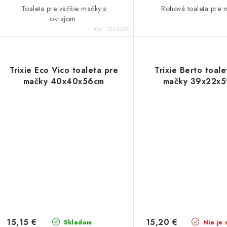
Toaleta pre väčšie mačky s
Rohová toaleta pre 
okrajom.
Kód:
TRX40212
Trixie Eco Vico toaleta pre
Trixie Berto toale
mačky 40x40x56cm
mačky 39x22x
15,15 €
15,20 €
Skladom
Nie je 