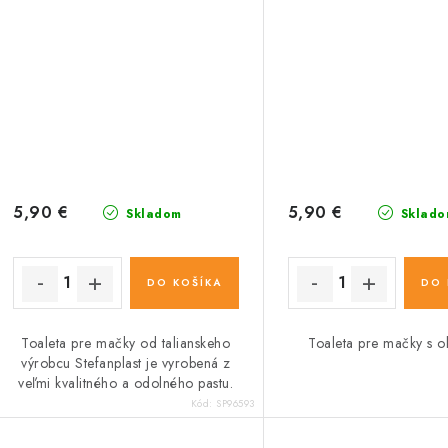
5,90 €
5,90 €
Skladom
Sklado
DO KOŠÍKA
DO 
Toaleta pre mačky od talianskeho
Toaleta pre mačky s o
výrobcu Stefanplast je vyrobená z
veľmi kvalitného a odolného pastu.
Kód:
SP96593