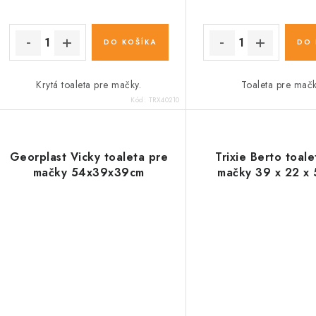
DO KOŠÍKA
DO 
Krytá toaleta pre mačky.
Toaleta pre mačk
Kód:
TRX40210
Georplast Vicky toaleta pre
Trixie Berto toale
mačky 54x39x39cm
mačky 39 x 22 x