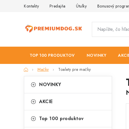
Prejsť
Kontakty
Predajňa
Útulky
Bonusový progr
na
obsah
TOP 100 PRODUKTOV
NOVINKY
AKCI
Domov
Mačky
Toalety pre mačky
B
K
Preskočiť
NOVINKY
kategórie
a
o
t
č
AKCIE
e
n
g
Top 100 produktov
ý
ó