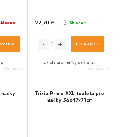
22,70 €
skladom
Skladom
KOŠÍKA
DO KOŠÍKA
y.
Toaleta pre mačky s okrajom.
Kód:
TRX40154
Kód:
TRX40175
e mačky
Trixie Primo XXL toaleta pre
mačky 56x47x71cm