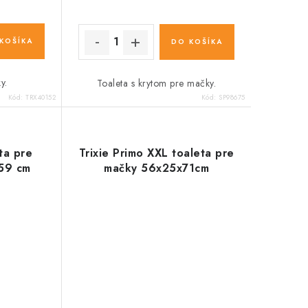
KOŠÍKA
DO KOŠÍKA
y.
Toaleta s krytom pre mačky.
Kód:
TRX40152
Kód:
SP98675
ta pre
Trixie Primo XXL toaleta pre
 59 cm
mačky 56x25x71cm