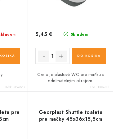
5,45 €
skladom
Skladom
KOŠÍKA
DO KOŠÍKA
y.
Carlo je plastové WC pre mačku s
odnímateľným okrajom.
Kód:
SP96587
Kód:
TRX40111
aleta pre
Georplast Shuttle toaleta
43cm
pre mačky 45x36x15,5cm