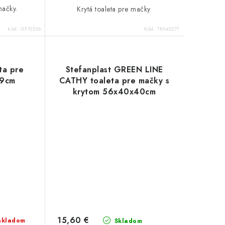
mačky.
Krytá toaleta pre mačky.
Kód:
GP10536
Kód:
TRX40271
ta pre
Stefanplast GREEN LINE
59cm
CATHY toaleta pre mačky s
krytom 56x40x40cm
15,60 €
skladom
Skladom