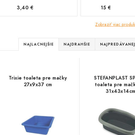
3,40 €
15 €
Zobraziť viac produk
R
NAJLACNEJŠIE
NAJDRAHŠIE
NAJPREDÁVANEJ
a
V
d
ý
e
Trixie toaleta pre mačky
STEFANPLAST S
p
27x9x37 cm
toaleta pre mač
n
31x43x14c
i
s
e
p
p
r