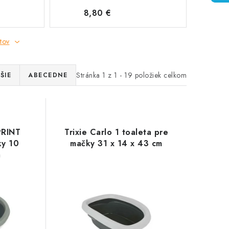
8,80 €
tov
Stránka
1
z
1
-
19
položiek celkom
ŠIE
ABECEDNE
PRINT
Trixie Carlo 1 toaleta pre
ky 10
mačky 31 x 14 x 43 cm
m