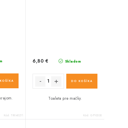
6,80 €
m
Skladom
KOŠÍKA
DO KOŠÍKA
krajom.
Toaleta pre mačky.
Kód:
TRX40211
Kód:
GP10530