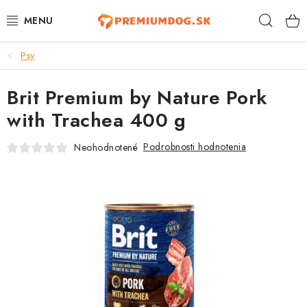
Prejsť
Hľad
na
obsah
Psy
TOP 100 PRODUKTOV
Brit Premium by Nature Pork
NOVINKY
with Trachea 400 g
AKCIE
Podrobnosti hodnotenia
Neohodnotené
ÚTULKY
KONTAKTY
PSY
MAČKY