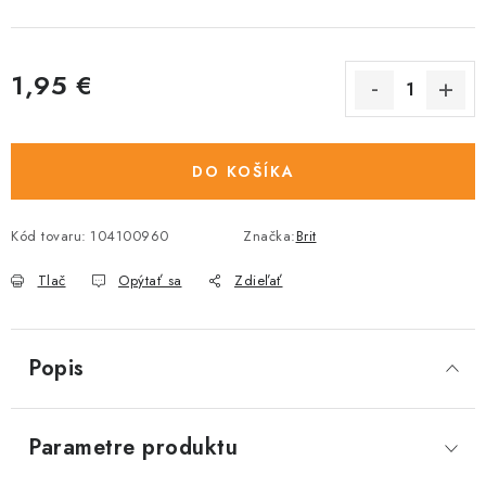
1,95 €
Jednotková cena:
DO KOŠÍKA
Kód tovaru:
104100960
Značka:
Brit
Tlač
Opýtať sa
Zdieľať
Popis
Parametre produktu