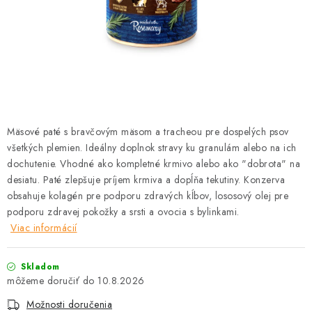
HLODAVCE
PAPAGÁJE
HOSPODÁRSKE ZVIERATÁ
DEZINFEKČNÉ PROSTRIEDKY
Mäsové paté s bravčovým mäsom a tracheou pre dospelých psov
VONKAJŠIE VTÁCTVO
všetkých plemien. Ideálny doplnok stravy ku granulám alebo na ich
dochutenie. Vhodné ako kompletné krmivo alebo ako "dobrota" na
desiatu. Paté zlepšuje príjem krmiva a dopĺňa tekutiny. Konzerva
GELOREN KĽBOVÁ VÝŽIVA
obsahuje kolagén pre podporu zdravých kĺbov, lososový olej pre
podporu zdravej pokožky a srsti a ovocia s bylinkami.
CHOVATEĽSKÉ POTREBY
Viac informácií
Kontakty
Predajňa
Útulky
Bonusový program
Skladom
10.8.2026
Možnosti doručenia