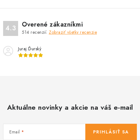
l
á
d
Overené zákazníkmi
a
4.3
514
recenzií.
Zobraziť všetky recenzie
c
i
Juraj Ďurský
e
p
r
v
k
y
v
Aktuálne novinky a akcie na váš e-mail
ý
p
i
s
Email
PRIHLÁSIŤ SA