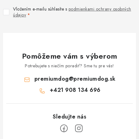
u
Vložením e-mailu súhlasíte s
podmienkami ochrany osobných
údajov
Pomôžeme vám s výberom
Potrebujete s niečím poradiť? Sme tu pre vás!
premiumdog
@
premiumdog.sk
+421 908 134 696