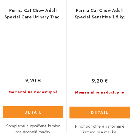
Purina Cat Chow Adult
Purina Cat Chow Adult
Special Care Urinary Track
Special Sensitive 1,5 kg
Health 1,5 kg
9,20 €
9,20 €
Momentálne nedostupné
Momentálne nedostupné
DETAIL
DETAIL
Kompletné a vyvážené krmivo
Plnohodnotné a vyrovnané
pre dospelé mačky.
krmivo pre mačky.