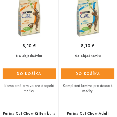
u
o
k
d
t
u
o
k
v
t
o
8,10 €
8,10 €
v
Na objednávku
Na objednávku
DO KOŠÍKA
DO KOŠÍKA
Kompletné krmivo pre dospelé
Kompletné krmivo pre dospelé
mačky.
mačky.
Purina Cat Chow Kitten kura
Purina Cat Chow Adult