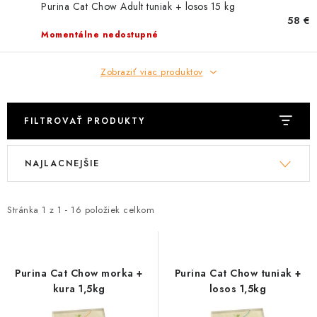
HLODAVCE
Purina Cat Chow Adult tuniak + losos 15 kg
58 €
Momentálne nedostupné
PAPAGÁJE
Zobraziť viac produktov
HOSPODÁRSKE ZVIERATÁ
DEZINFEKČNÉ PROSTRIEDKY
FILTROVAŤ PRODUKTY
VONKAJŠIE VTÁCTVO
V
R
NAJLACNEJŠIE
ý
a
GELOREN KĽBOVÁ VÝŽIVA
p
d
i
e
Stránka
1
z
1
-
16
položiek celkom
CHOVATEĽSKÉ POTREBY
s
n
p
i
Kontakty
Predajňa
Útulky
Bonusový program
r
e
Purina Cat Chow morka +
Purina Cat Chow tuniak +
o
p
kura 1,5kg
losos 1,5kg
d
r