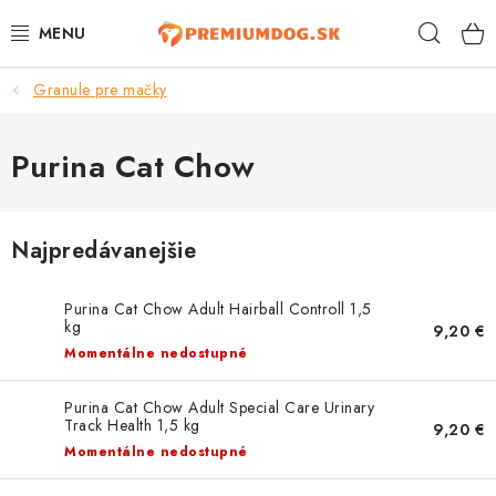
Prejsť
Hľad
na
obsah
Granule pre mačky
TOP 100 PRODUKTOV
NOVINKY
Purina Cat Chow
AKCIE
Najpredávanejšie
ÚTULKY
Purina Cat Chow Adult Hairball Controll 1,5
KONTAKTY
kg
9,20 €
Momentálne nedostupné
PSY
Purina Cat Chow Adult Special Care Urinary
Track Health 1,5 kg
9,20 €
MAČKY
Momentálne nedostupné