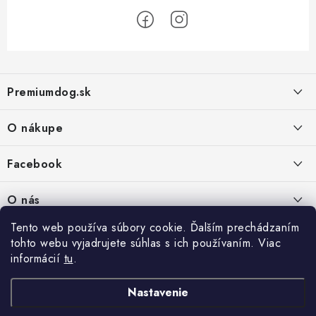
Z
á
Premiumdog.sk
p
ä
O nákupe
t
i
Doprava a platba
Facebook
e
Obchodné podmienky
PREDAJŇA:
O nás
Ochrana osobných údajov
Agromix-Š&Š s.r.o.
Tento web používa súbory cookie. Ďalším prechádzaním
Kontakty
Petőfiho 65
Vrátanie tovaru
tohto webu vyjadrujete súhlas s ich používaním. Viac
Štúrovo 943 01
Prečo nakúpiť u nás
Po-Pia - 8:00-18:00
informácií
tu
.
Reklamácie
So - 8:00-12:00
Predajňa
Nastavenie