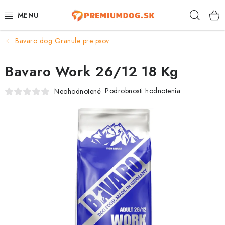
Prejsť
Hľad
na
obsah
Bavaro dog Granule pre psov
TOP 100 PRODUKTOV
Bavaro Work 26/12 18 Kg
NOVINKY
Podrobnosti hodnotenia
Neohodnotené
AKCIE
ÚTULKY
KONTAKTY
PSY
MAČKY