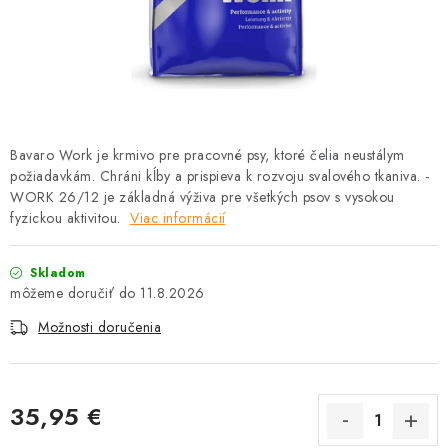
HLODAVCE
PAPAGÁJE
HOSPODÁRSKE ZVIERATÁ
Bavaro Work je krmivo pre pracovné psy, ktoré čelia neustálym
DEZINFEKČNÉ PROSTRIEDKY
požiadavkám. Chráni kĺby a prispieva k rozvoju svalového tkaniva. -
WORK 26/12 je základná výživa pre všetkých psov s vysokou
VONKAJŠIE VTÁCTVO
fyzickou aktivitou.
Viac informácií
GELOREN KĽBOVÁ VÝŽIVA
Skladom
11.8.2026
CHOVATEĽSKÉ POTREBY
Možnosti doručenia
Kontakty
Predajňa
Útulky
Bonusový program
35,95 €
Jednotková cena: