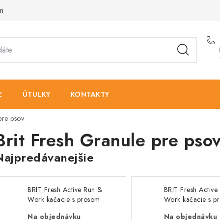
am
E
ÚTULKY
KONTAKTY
pre psov
Brit Fresh Granule pre pso
Najpredávanejšie
BRIT Fresh Active Run &
BRIT Fresh Active
Work kačacie s prosom
Work kačacie s p
2,5 kg
12 kg
Na objednávku
Na objednávku