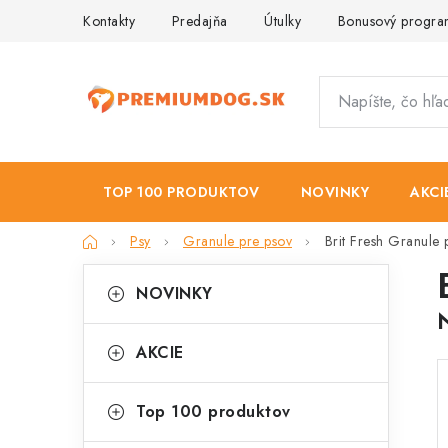
Prejsť
Kontakty
Predajňa
Útulky
Bonusový progr
na
obsah
TOP 100 PRODUKTOV
NOVINKY
AKCI
Domov
Psy
Granule pre psov
Brit Fresh Granule 
B
K
Preskočiť
NOVINKY
kategórie
a
o
t
č
AKCIE
e
n
g
Top 100 produktov
ý
ó