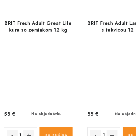
BRIT Fresh Adult Great Life
BRIT Fresh Adult La
kura so zemiakom 12 kg
s tekvicou 12
55 €
55 €
Na objednávku
Na objedn
DO KOŠÍKA
DO 