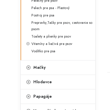
Pelechy pre psov
Pelech pre psa - Plastový
Postroj pre psa
Prepravky,Tašky pre psov, cestovanie so
psom
Toalety a plienky pre psov
Vitamíny a liečivá pre psov
Vodítko pre psa
Mačky
Hlodavce
Papagáje
l