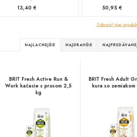
13,40 €
50,95 €
Zobraziť viac produk
R
NAJLACNEJŠIE
NAJDRAHŠIE
NAJPREDÁVANEJ
a
V
d
ý
e
BRIT Fresh Active Run &
BRIT Fresh Adult Gr
p
Work kačacie s prosom 2,5
kura so zemiakom
n
kg
i
s
e
p
p
r