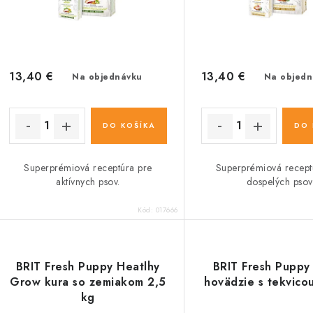
r
o
o
d
d
u
u
13,40 €
13,40 €
Na objednávku
Na objedn
k
k
t
DO KOŠÍKA
DO 
o
o
Superprémiová receptúra pre
Superprémiová recept
v
v
aktívnych psov.
dospelých psov
Kód:
017666
BRIT Fresh Puppy Heatlhy
BRIT Fresh Puppy
Grow kura so zemiakom 2,5
hovädzie s tekvico
kg