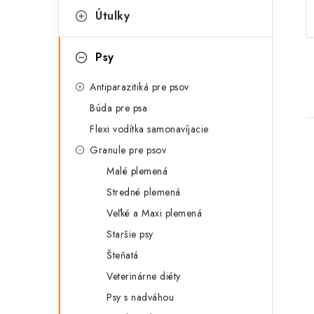
p
r
Útulky
a
i
Psy
e
n
Antiparazitiká pre psov
e
Búda pre psa
l
Flexi vodítka samonavíjacie
Granule pre psov
Malé plemená
Stredné plemená
Veľké a Maxi plemená
i
Staršie psy
Šteňatá
Veterinárne diéty
Psy s nadváhou