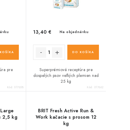
13,40 €
ávku
Na objednávku
KOŠÍKA
DO KOŠÍKA
úra pre
Superprémiová receptúra pre
dospelých psov veľkých plemien nad
25 kg
Kód:
017658
Kód:
017662
 Large
BRIT Fresh Active Run &
u 2,5 kg
Work kačacie s prosom 12
kg