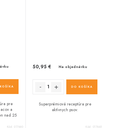
50,95 €
ávku
Na objednávku
KOŠÍKA
DO KOŠÍKA
úra pre
Superprémiová receptúra pre
iacov a
aktívnych psov.
en nad 25
Kód:
017660
Kód:
017665