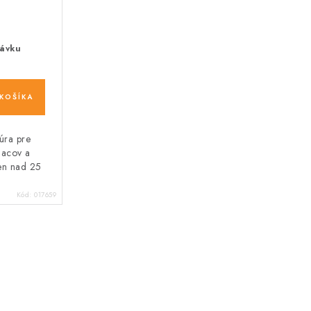
ávku
KOŠÍKA
úra pre
iacov a
en nad 25
Kód:
017659