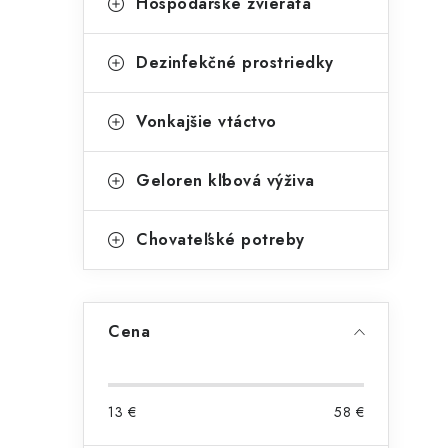
Hospodárske zvieratá
Dezinfekčné prostriedky
Vonkajšie vtáctvo
i
Geloren kľbová výživa
Chovateľské potreby
r
Cena
13
€
58
€