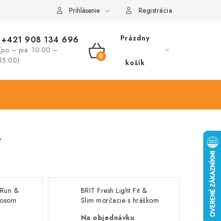
Prihlásenie
Registrácia
Prázdny
+421 908 134 696
(po – pia: 10:00 –
NÁKUPNÝ
15:00)
košík
KOŠÍK
v
 Run &
BRIT Fresh Light Fit &
rosom
Slim morčacie s hráškom
12 kg
Na objednávku