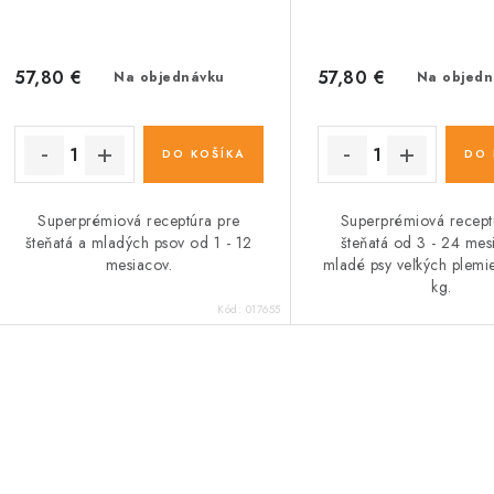
57,80 €
57,80 €
Na objednávku
Na objedn
DO KOŠÍKA
DO 
Superprémiová receptúra pre
Superprémiová recept
šteňatá a mladých psov od 1 - 12
šteňatá od 3 - 24 mes
mesiacov.
mladé psy veľkých plemi
kg.
Kód:
017655
O
v