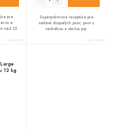
úra pre
Superprémiová receptúra pre
iacov a
sedavé dospelých psov, psov s
en nad 25
nadváhou a staršie psy.
Kód:
017661
Kód:
017663
 Large
u 12 kg