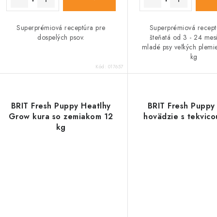
Superprémiová receptúra pre
Superprémiová recept
dospelých psov.
šteňatá od 3 - 24 mes
mladé psy veľkých plemi
kg
Kód:
017657
BRIT Fresh Puppy Heatlhy
BRIT Fresh Puppy
Grow kura so zemiakom 12
hovädzie s tekvico
kg