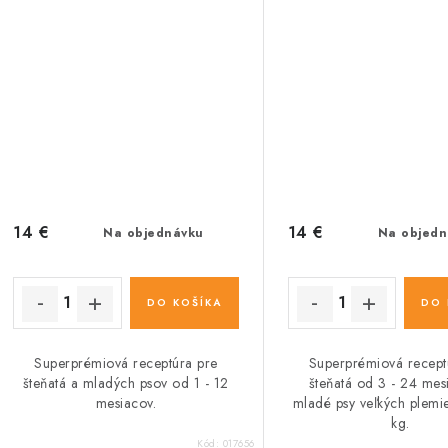
14 €
14 €
Na objednávku
Na objedn
DO KOŠÍKA
DO 
Superprémiová receptúra pre
Superprémiová recept
šteňatá a mladých psov od 1 - 12
šteňatá od 3 - 24 mes
mesiacov.
mladé psy veľkých plemi
kg.
Kód:
017656