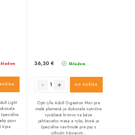
36,30 €
skladom
Skladom
KOŠÍKA
DO KOŠÍKA
dult Light
Opti Life Adult Digestion Mini pre
dokonale
malé plemená je dokonale nutrične
 špeciálne
vyvážené krmivo na báze
reby psov
jahňacieho mäsa a ryže, ktoré je
 trpia
špeciálne navrhnuté pre psy s
citlivým tráviacim...