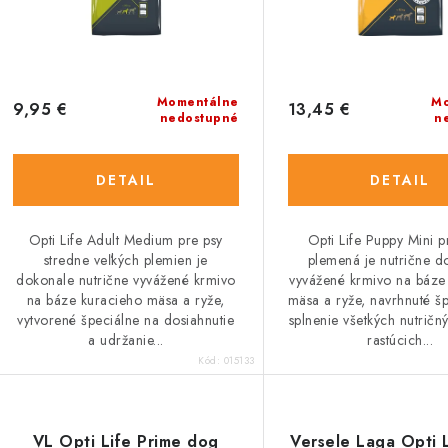
r
o
o
d
d
u
u
Momentálne
Mo
9,95 €
13,45 €
nedostupné
n
k
k
t
DETAIL
DETAIL
o
o
Opti Life Adult Medium pre psy
Opti Life Puppy Mini 
v
v
stredne veľkých plemien je
plemená je nutrične d
dokonale nutrične vyvážené krmivo
vyvážené krmivo na báze
na báze kuracieho mäsa a ryže,
mäsa a ryže, navrhnuté š
vytvorené špeciálne na dosiahnutie
splnenie všetkých nutričn
a udržanie...
rastúcich...
Kód:
015133
VL Opti Life Prime dog
Versele Laga Opti 