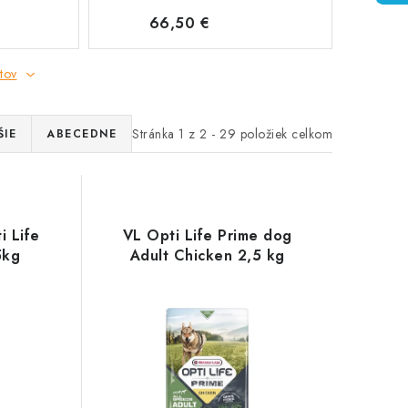
66,50 €
tov
Stránka
1
z
2
-
29
položiek celkom
ŠIE
ABECEDNE
i Life
VL Opti Life Prime dog
5kg
Adult Chicken 2,5 kg