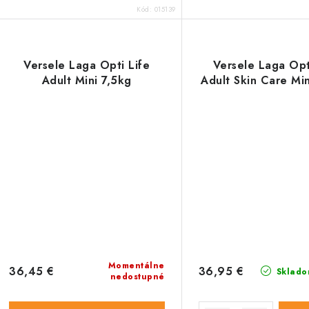
Kód:
015139
Versele Laga Opti Life
Versele Laga Opt
Adult Mini 7,5kg
Adult Skin Care Min
Momentálne
36,45 €
36,95 €
Sklado
nedostupné