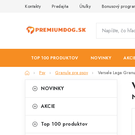
Prejsť
Kontakty
Predajňa
Útulky
Bonusový progr
na
obsah
TOP 100 PRODUKTOV
NOVINKY
AKCI
Domov
Psy
Granule pre psov
Versele Laga Granu
B
K
Preskočiť
NOVINKY
kategórie
a
o
t
č
AKCIE
e
n
g
Top 100 produktov
ý
ó