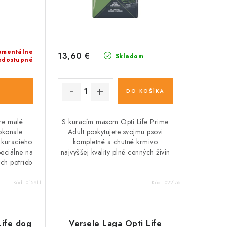
mentálne
13,60 €
Skladom
edostupné
DO KOŠÍKA
pre malé
S kuracím mäsom Opti Life Prime
okonale
Adult poskytujete svojmu psovi
 kuracieho
kompletné a chutné krmivo
peciálne na
najvyššej kvality plné cenných živín
ých potrieb
Kód:
015911
Kód:
022156
Life dog
Versele Laga Opti Life