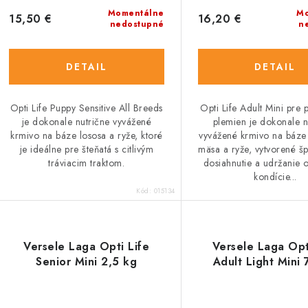
Momentálne
Mo
15,50 €
16,20 €
nedostupné
n
DETAIL
DETAIL
Opti Life Puppy Sensitive All Breeds
Opti Life Adult Mini pre 
je dokonale nutrične vyvážené
plemien je dokonale n
krmivo na báze lososa a ryže, ktoré
vyvážené krmivo na báze
je ideálne pre šteňatá s citlivým
mäsa a ryže, vytvorené š
tráviacim traktom.
dosiahnutie a udržanie 
kondície...
Kód:
015134
Versele Laga Opti Life
Versele Laga Opt
Senior Mini 2,5 kg
Adult Light Mini 