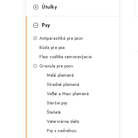
p
r
Útulky
a
i
Psy
e
n
Antiparazitiká pre psov
e
Búda pre psa
l
Flexi vodítka samonavíjacie
Granule pre psov
Malé plemená
Stredné plemená
Veľké a Maxi plemená
i
Staršie psy
Šteňatá
Veterinárne diéty
Psy s nadváhou