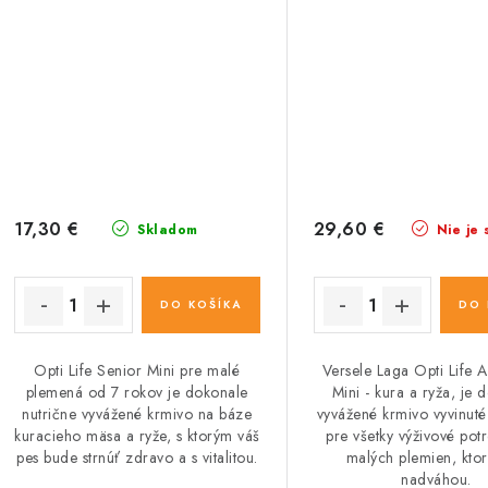
17,30 €
29,60 €
Skladom
Nie je 
DO KOŠÍKA
DO 
Opti Life Senior Mini pre malé
Versele Laga Opti Life A
plemená od 7 rokov je dokonale
Mini - kura a ryža, je 
nutrične vyvážené krmivo na báze
vyvážené krmivo vyvinuté
kuracieho mäsa a ryže, s ktorým váš
pre všetky výživové pot
pes bude strnúť zdravo a s vitalitou.
malých plemien, ktorí
nadváhou.