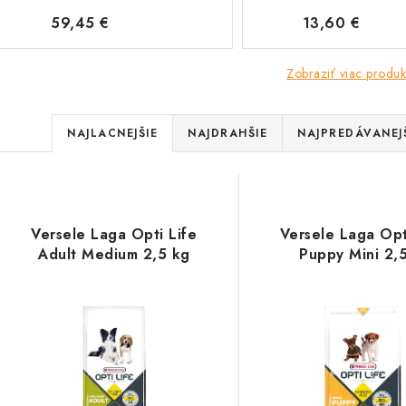
59,45 €
13,60 €
Zobraziť viac produk
R
NAJLACNEJŠIE
NAJDRAHŠIE
NAJPREDÁVANEJ
a
V
d
ý
e
Versele Laga Opti Life
Versele Laga Opt
p
Adult Medium 2,5 kg
Puppy Mini 2,
n
i
s
e
p
p
r