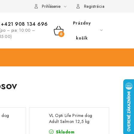
Prihlásenie
Registrácia
Prázdny
+421 908 134 696
(po – pia: 10:00 –
NÁKUPNÝ
15:00)
košík
KOŠÍK
psov
e dog
VL Opti Life Prime dog
Adult Salmon 12,5 kg
Skladom