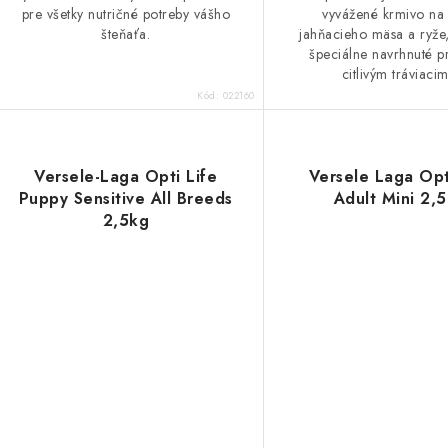
pre všetky nutričné potreby vášho
vyvážené krmivo na
šteňaťa.
jahňacieho mäsa a ryže,
špeciálne navrhnuté pr
citlivým tráviacim
Kód:
022160
Versele-Laga Opti Life
Versele Laga Opt
Puppy Sensitive All Breeds
Adult Mini 2,
2,5kg