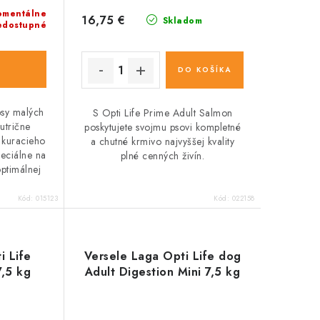
mentálne
16,75 €
Skladom
edostupné
DO KOŠÍKA
psy malých
S Opti Life Prime Adult Salmon
utrične
poskytujete svojmu psovi kompletné
 kuracieho
a chutné krmivo najvyššej kvality
peciálne na
plné cenných živín.
optimálnej
Kód:
015123
Kód:
022158
i Life
Versele Laga Opti Life dog
7,5 kg
Adult Digestion Mini 7,5 kg