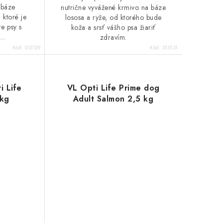
 báze
nutrične vyvážené krmivo na báze
 ktoré je
lososa a ryže, od ktorého bude
e psy s
koža a srsť vášho psa žiariť
...
zdravím.
Kód:
015129
Kód:
015131
i Life
VL Opti Life Prime dog
5kg
Adult Salmon 2,5 kg