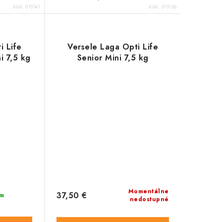
Kód:
015141
Kód:
015126
i Life
Versele Laga Opti Life
i 7,5 kg
Senior Mini 7,5 kg
Momentálne
37,50 €
m
nedostupné