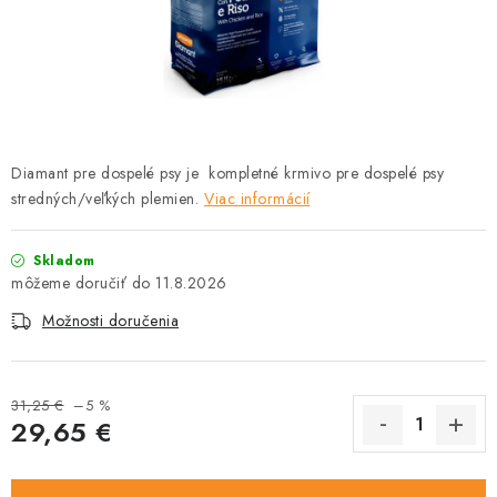
HLODAVCE
PAPAGÁJE
HOSPODÁRSKE ZVIERATÁ
Diamant pre dospelé psy je kompletné krmivo pre dospelé psy
DEZINFEKČNÉ PROSTRIEDKY
stredných/veľkých plemien.
Viac informácií
VONKAJŠIE VTÁCTVO
Skladom
11.8.2026
GELOREN KĽBOVÁ VÝŽIVA
Možnosti doručenia
CHOVATEĽSKÉ POTREBY
31,25 €
–5 %
Kontakty
Predajňa
Útulky
Bonusový program
29,65 €
Jednotková cena: