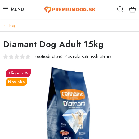
Prejsť
Hľad
na
obsah
Psy
TOP 100 PRODUKTOV
Diamant Dog Adult 15kg
NOVINKY
Podrobnosti hodnotenia
Neohodnotené
AKCIE
5 %
ÚTULKY
Novinka
KONTAKTY
PSY
MAČKY