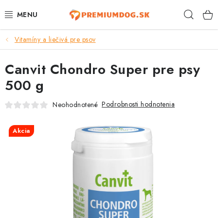
Prejsť
Hľad
na
obsah
Vitamíny a liečivá pre psov
TOP 100 PRODUKTOV
Canvit Chondro Super pre psy
NOVINKY
500 g
AKCIE
Podrobnosti hodnotenia
Neohodnotené
ÚTULKY
Akcia
KONTAKTY
PSY
MAČKY