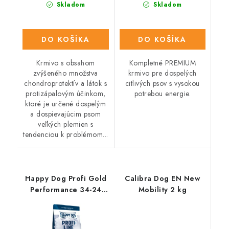
Skladom
Skladom
DO KOŠÍKA
DO KOŠÍKA
Krmivo s obsahom
Kompletné PREMIUM
zvýšeného množstva
krmivo pre dospelých
chondroprotektív a látok s
citlivých psov s vysokou
protizápalovým účinkom,
potrebou energie.
ktoré je určené dospelým
a dospievajúcim psom
veľkých plemien s
tendenciou k problémom...
Happy Dog Profi Gold
Calibra Dog EN New
Performance 34-24
Mobility 2 kg
20kg