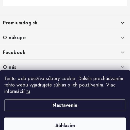
Z
á
Premiumdog.sk
p
ä
O nákupe
t
i
Doprava a platba
Facebook
e
Obchodné podmienky
PREDAJŇA:
O nás
Ochrana osobných údajov
Agromix-Š&Š s.r.o.
Tento web používa súbory cookie. Ďalším prechádzaním
Kontakty
Petőfiho 65
Vrátanie tovaru
tohto webu vyjadrujete súhlas s ich používaním. Viac
Štúrovo 943 01
Prečo nakúpiť u nás
Po-Pia - 8:00-18:00
informácií
tu
.
Reklamácie
So - 8:00-12:00
Predajňa
Nastavenie
Copyright 2026
PREMIUMDOG.sk
. Všetky práva vyhradené.
Upraviť nastavenie
Súhlasím
cookies