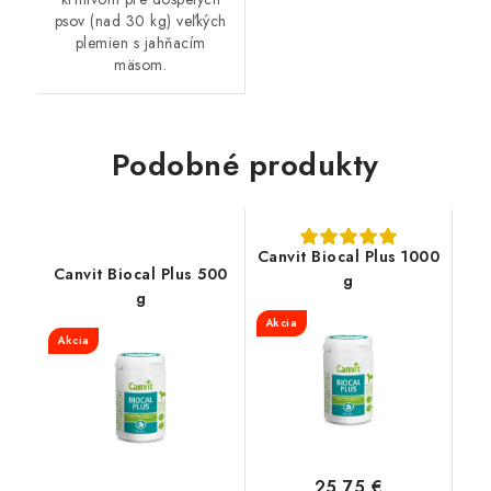
psov (nad 30 kg) veľkých
plemien s jahňacím
mäsom.
Podobné produkty
Canvit Biocal Plus 1000
Canvit Biocal Plus 500
g
g
Akcia
Akcia
25,75 €