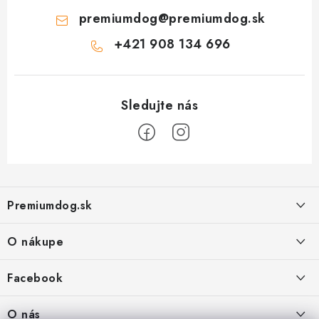
premiumdog
@
premiumdog.sk
+421 908 134 696
Z
á
Premiumdog.sk
p
ä
O nákupe
t
i
Doprava a platba
Facebook
e
Obchodné podmienky
PREDAJŇA:
O nás