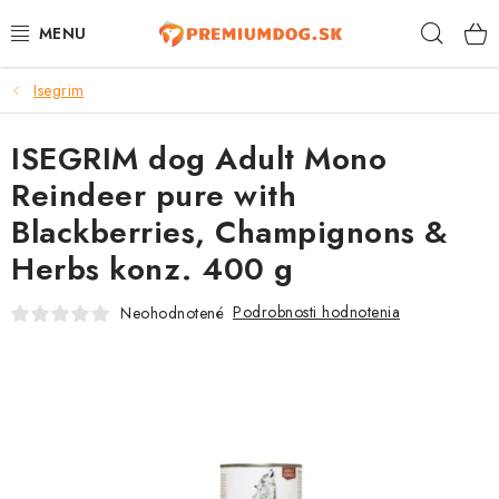
Prejsť
Hľad
na
obsah
Isegrim
TOP 100 PRODUKTOV
ISEGRIM dog Adult Mono
NOVINKY
Reindeer pure with
AKCIE
Blackberries, Champignons &
Herbs konz. 400 g
ÚTULKY
Podrobnosti hodnotenia
Neohodnotené
KONTAKTY
PSY
MAČKY