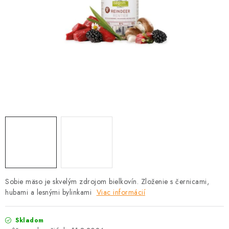
HLODAVCE
PAPAGÁJE
HOSPODÁRSKE ZVIERATÁ
DEZINFEKČNÉ PROSTRIEDKY
VONKAJŠIE VTÁCTVO
GELOREN KĽBOVÁ VÝŽIVA
CHOVATEĽSKÉ POTREBY
Sobie mäso je skvelým zdrojom bielkovín. Zloženie s černicami,
Kontakty
Predajňa
Útulky
Bonusový program
hubami a lesnými bylinkami
Viac informácií
Skladom