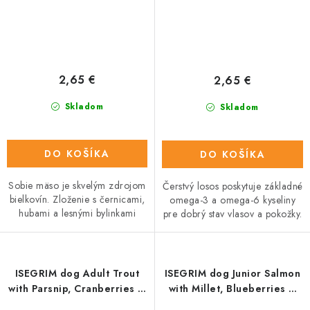
2,65 €
2,65 €
Skladom
Skladom
DO KOŠÍKA
DO KOŠÍKA
Sobie mäso je skvelým zdrojom
Čerstvý losos poskytuje základné
bielkovín. Zloženie s černicami,
omega-3 a omega-6 kyseliny
hubami a lesnými bylinkami
pre dobrý stav vlasov a pokožky.
ISEGRIM dog Adult Trout
ISEGRIM dog Junior Salmon
with Parsnip, Cranberries &
with Millet, Blueberries &
Wild Herbs konz. 400 g
Wild Herbs konz. 400 g