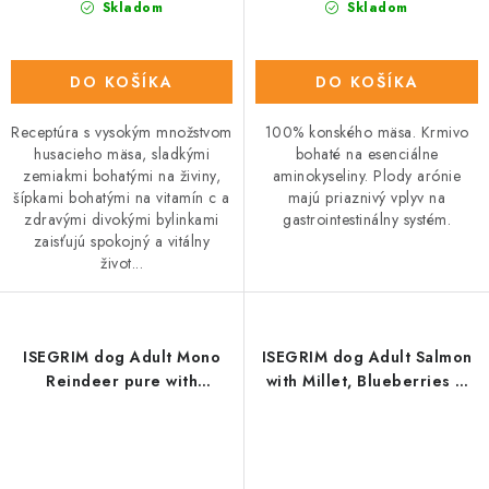
Skladom
Skladom
DO KOŠÍKA
DO KOŠÍKA
Receptúra s vysokým množstvom
100% konského mäsa. Krmivo
husacieho mäsa, sladkými
bohaté na esenciálne
zemiakmi bohatými na živiny,
aminokyseliny. Plody arónie
šípkami bohatými na vitamín c a
majú priaznivý vplyv na
zdravými divokými bylinkami
gastrointestinálny systém.
zaisťujú spokojný a vitálny
život...
ISEGRIM dog Adult Mono
ISEGRIM dog Adult Salmon
Reindeer pure with
with Millet, Blueberries &
Blackberries, Champignons
Wild Herbs konz. 400 g
& Herbs konz. 400 g