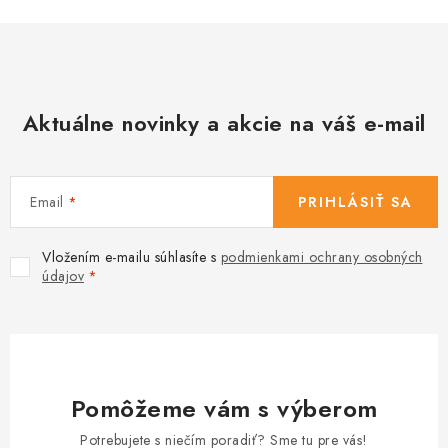
v
k
y
v
Aktuálne novinky a akcie na váš e-mail
ý
p
i
s
Email
PRIHLÁSIŤ SA
u
Vložením e-mailu súhlasíte s
podmienkami ochrany osobných
údajov
Pomôžeme vám s výberom
Potrebujete s niečím poradiť? Sme tu pre vás!