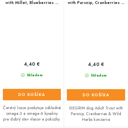
with Millet, Blueberries &
with Parsnip, Cranberries &
Wild Herbs konz. 800 g
Wild Herbs konz. 800 g
4,40 €
4,40 €
Skladom
Skladom
DO KOŠÍKA
DO KOŠÍKA
Čerstvý losos poskytuje základné
ISEGRIM dog Adult Trout with
omega-3 a omega-6 kyseliny
Parsnip, Cranberries & Wild
pre dobrý stav vlasov a pokožky.
Herbs konzerva