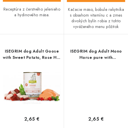
Receptúra z čerstvého jelenieho
Kačacie mäso, bobule rakytníka
a hydinového mäsa.
s obsahom vitamínu c a zmes
divokých bylín robia z tohto
vyváženého menu pôžitok
ISEGRIM dog Adult Goose
ISEGRIM dog Adult Mono
with Sweet Potato, Rose Hip
Horse pure with
& Wild Herbs konz. 400 g
Chokeberries,
Champignons & Wild Herbs
konz. 400 g
2,65 €
2,65 €