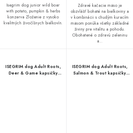
Isegrim dog junior wild boar
Zdravé kačacie mäso je
with potato, pumpkin & herbs
obzvlášť bohaté na bielkoviny a
konzerva Zloženie z vysoko
v kombinácii s chudým kuracím
kvalitných živočíšnych bielkovín.
mäsom ponúka všetky základné
živiny pre vitalitu a pohodu.
Obohatené o zdravú zeleninu
a...
ISEGRIM dog Adult Roots,
ISEGRIM dog Adult Roots,
Deer & Game kapsičky
Salmon & Trout kapsičky
410g
410g