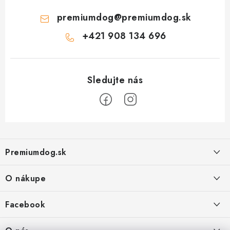
premiumdog
@
premiumdog.sk
+421 908 134 696
Z
á
Premiumdog.sk
p
ä
O nákupe
t
i
Doprava a platba
Facebook
e
Obchodné podmienky
PREDAJŇA: