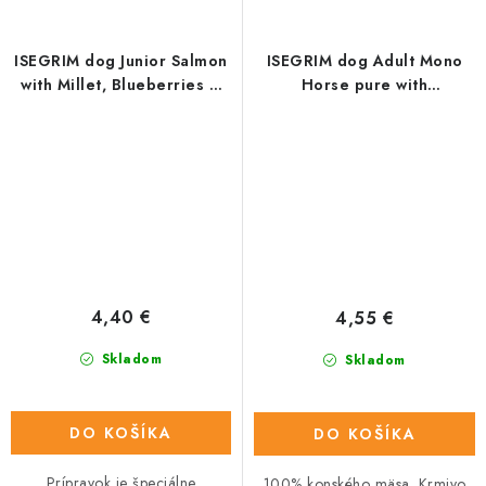
ISEGRIM dog Junior Salmon
ISEGRIM dog Adult Mono
with Millet, Blueberries &
Horse pure with
Wild Herbs konz. 800 g
Chokeberries,
Champignons & Wild Herbs
konz. 800 g
4,40 €
4,55 €
Skladom
Skladom
DO KOŠÍKA
DO KOŠÍKA
Prípravok je špeciálne
100% konského mäsa. Krmivo