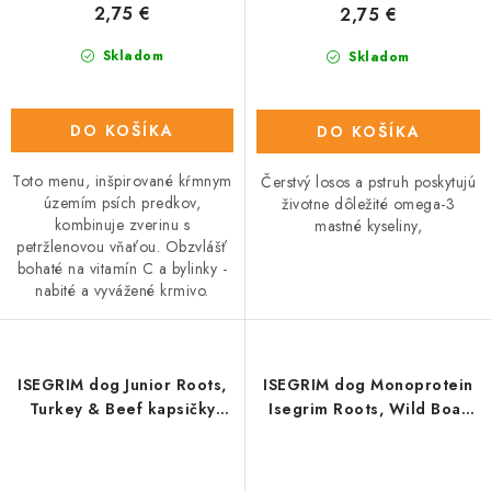
2,75 €
2,75 €
Skladom
Skladom
DO KOŠÍKA
DO KOŠÍKA
Toto menu, inšpirované kŕmnym
Čerstvý losos a pstruh poskytujú
územím psích predkov,
životne dôležité omega-3
kombinuje zverinu s
mastné kyseliny,
petržlenovou vňaťou. Obzvlášť
bohaté na vitamín C a bylinky -
nabité a vyvážené krmivo.
ISEGRIM dog Junior Roots,
ISEGRIM dog Monoprotein
Turkey & Beef kapsičky
Isegrim Roots, Wild Boar
410g
kapsičky 410g