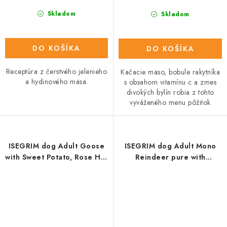
Skladom
Skladom
DO KOŠÍKA
DO KOŠÍKA
Receptúra z čerstvého jelenieho
Kačacie mäso, bobule rakytníka
a hydinového mäsa.
s obsahom vitamínu c a zmes
divokých bylín robia z tohto
vyváženého menu pôžitok
ISEGRIM dog Adult Goose
ISEGRIM dog Adult Mono
with Sweet Potato, Rose Hip
Reindeer pure with
& Wild Herbs konz. 800 g
Blackberries, Champignons
& Herbs konz. 800 g