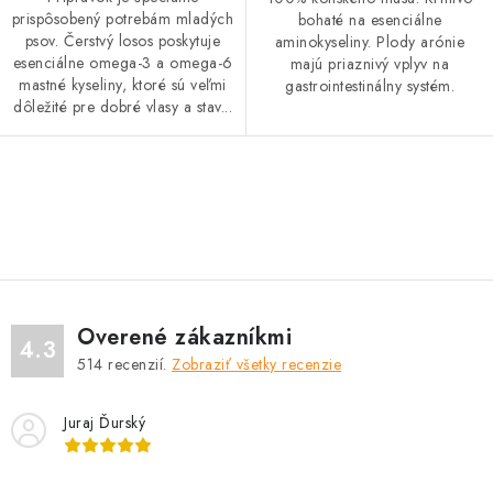
prispôsobený potrebám mladých
bohaté na esenciálne
psov. Čerstvý losos poskytuje
aminokyseliny. Plody arónie
esenciálne omega-3 a omega-6
majú priaznivý vplyv na
mastné kyseliny, ktoré sú veľmi
gastrointestinálny systém.
dôležité pre dobré vlasy a stav...
O
v
l
á
d
Overené zákazníkmi
a
4.3
514
recenzií.
Zobraziť všetky recenzie
c
i
Juraj Ďurský
e
p
r