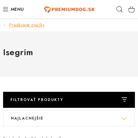
Prejsť
Hľad
na
obsah
Predávané značky
TOP 100 PRODUKTOV
NOVINKY
Isegrim
AKCIE
ÚTULKY
KONTAKTY
FILTROVAŤ PRODUKTY
PSY
V
R
NAJLACNEJŠIE
ý
a
MAČKY
p
d