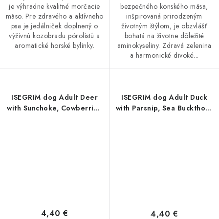
je výhradne kvalitné morčacie
bezpečného konského mäsa,
mäso. Pre zdravého a aktívneho
inšpirovaná prirodzeným
psa je jedálniček doplnený o
životným štýlom, je obzvlášť
výživnú kozobradu pórolistú a
bohatá na životne dôležité
aromatické horské bylinky.
aminokyseliny. Zdravá zelenina
a harmonické divoké...
ISEGRIM dog Adult Deer
ISEGRIM dog Adult Duck
with Sunchoke, Cowberries
with Parsnip, Sea Buckthorn
& Wild Herbs konz. 800 g
& Wild Herbs konz. 800 g
4,40 €
4,40 €