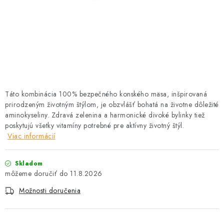
HLODAVCE
PAPAGÁJE
HOSPODÁRSKE ZVIERATÁ
DEZINFEKČNÉ PROSTRIEDKY
Táto kombinácia 100% bezpečného konského mäsa, inšpirovaná
prirodzeným životným štýlom, je obzvlášť bohatá na životne dôležité
VONKAJŠIE VTÁCTVO
aminokyseliny. Zdravá zelenina a harmonické divoké bylinky tiež
poskytujú všetky vitamíny potrebné pre aktívny životný štýl.
GELOREN KĽBOVÁ VÝŽIVA
Viac informácií
CHOVATEĽSKÉ POTREBY
Skladom
11.8.2026
Kontakty
Predajňa
Útulky
Bonusový program
Možnosti doručenia