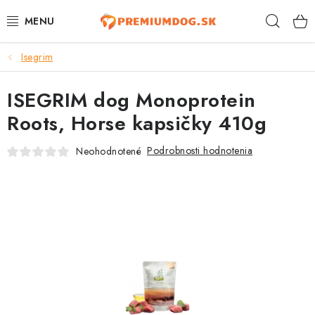
Prejsť
Hľad
na
obsah
Isegrim
TOP 100 PRODUKTOV
ISEGRIM dog Monoprotein
NOVINKY
Roots, Horse kapsičky 410g
AKCIE
Podrobnosti hodnotenia
Neohodnotené
ÚTULKY
KONTAKTY
PSY
MAČKY