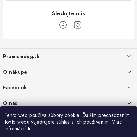
Z
á
Premiumdog.sk
p
ä
O nákupe
t
i
Doprava a platba
Facebook
e
Obchodné podmienky
PREDAJŇA:
O nás
Ochrana osobných údajov
Agromix-Š&Š s.r.o.
Tento web používa súbory cookie. Ďalším prechádzaním
Kontakty
Petőfiho 65
Vrátanie tovaru
tohto webu vyjadrujete súhlas s ich používaním. Viac
Štúrovo 943 01
Prečo nakúpiť u nás
Po-Pia - 8:00-18:00
informácií
tu
.
Reklamácie
So - 8:00-12:00