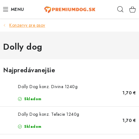
Prejsť
Hľad
na
obsah
Konzervy pre psov
TOP 100 PRODUKTOV
NOVINKY
Dolly dog
AKCIE
Najpredávanejšie
ÚTULKY
Dolly Dog konz. Divina 1240g
KONTAKTY
1,70 €
Skladom
PSY
Dolly Dog konz. Teľacie 1240g
1,70 €
MAČKY
Skladom