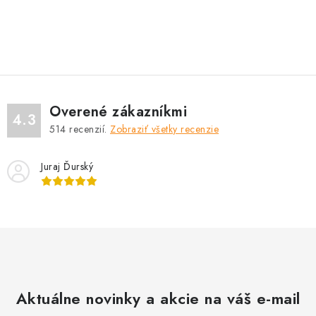
O
v
l
á
d
Overené zákazníkmi
a
4.3
514
recenzií.
Zobraziť všetky recenzie
c
i
Juraj Ďurský
e
p
r
v
k
y
v
Aktuálne novinky a akcie na váš e-mail
ý