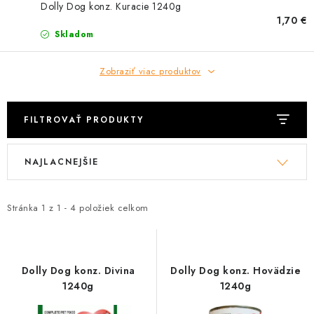
HLODAVCE
Dolly Dog konz. Kuracie 1240g
1,70 €
Skladom
PAPAGÁJE
Zobraziť viac produktov
HOSPODÁRSKE ZVIERATÁ
DEZINFEKČNÉ PROSTRIEDKY
FILTROVAŤ PRODUKTY
VONKAJŠIE VTÁCTVO
V
R
NAJLACNEJŠIE
ý
a
GELOREN KĽBOVÁ VÝŽIVA
p
d
i
e
Stránka
1
z
1
-
4
položiek celkom
CHOVATEĽSKÉ POTREBY
s
n
p
i
Kontakty
Predajňa
Útulky
Bonusový program
r
e
Dolly Dog konz. Divina
Dolly Dog konz. Hovädzie
o
p
1240g
1240g
d
r