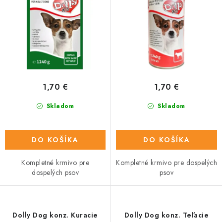
u
o
k
d
t
u
o
k
v
t
o
1,70 €
1,70 €
v
Skladom
Skladom
DO KOŠÍKA
DO KOŠÍKA
Kompletné krmivo pre
Kompletné krmivo pre dospelých
dospelých psov
psov
Dolly Dog konz. Kuracie
Dolly Dog konz. Teľacie