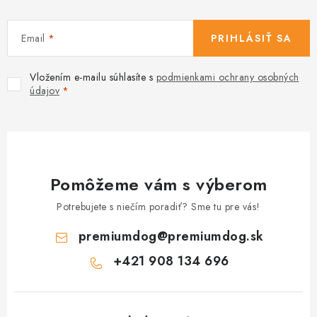
p
i
s
Email
PRIHLÁSIŤ SA
u
Vložením e-mailu súhlasíte s
podmienkami ochrany osobných
údajov
Pomôžeme vám s výberom
Potrebujete s niečím poradiť? Sme tu pre vás!
premiumdog
@
premiumdog.sk
+421 908 134 696