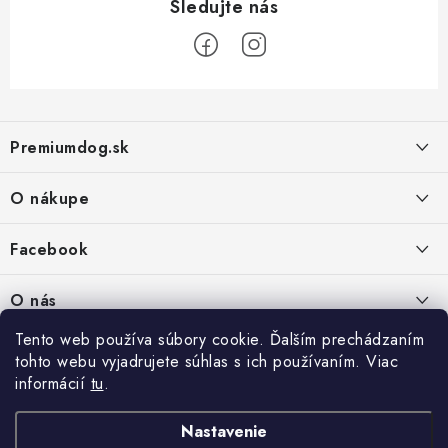
Z
á
Premiumdog.sk
p
ä
O nákupe
t
i
Doprava a platba
Facebook
e
Obchodné podmienky
PREDAJŇA:
O nás
Ochrana osobných údajov
Agromix-Š&Š s.r.o.
Tento web používa súbory cookie. Ďalším prechádzaním
Kontakty
Petőfiho 65
Vrátanie tovaru
tohto webu vyjadrujete súhlas s ich používaním. Viac
Štúrovo 943 01
Prečo nakúpiť u nás
informácií
tu
.
Po-Pia - 8:00-18:00
Reklamácie
So - 8:00-12:00
Predajňa
Nastavenie