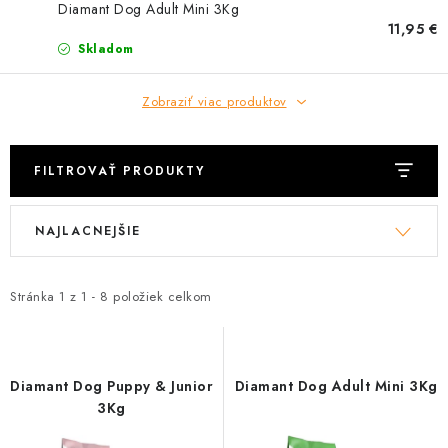
HLODAVCE
Diamant Dog Adult Mini 3Kg
11,95 €
Skladom
PAPAGÁJE
Zobraziť viac produktov
HOSPODÁRSKE ZVIERATÁ
DEZINFEKČNÉ PROSTRIEDKY
FILTROVAŤ PRODUKTY
VONKAJŠIE VTÁCTVO
V
R
NAJLACNEJŠIE
ý
a
GELOREN KĽBOVÁ VÝŽIVA
p
d
i
e
Stránka
1
z
1
-
8
položiek celkom
CHOVATEĽSKÉ POTREBY
s
n
p
i
Kontakty
Predajňa
Útulky
Bonusový program
r
e
Diamant Dog Puppy & Junior
Diamant Dog Adult Mini 3Kg
o
p
3Kg
d
r