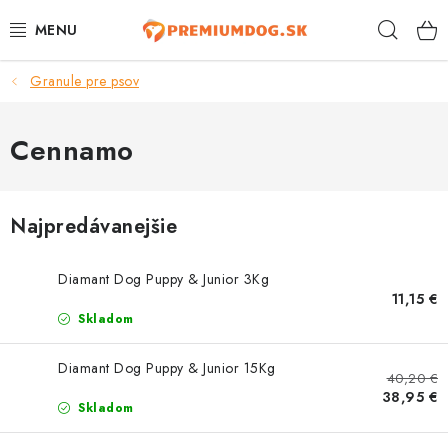
Prejsť
Hľad
na
obsah
Granule pre psov
TOP 100 PRODUKTOV
NOVINKY
Cennamo
AKCIE
Najpredávanejšie
ÚTULKY
Diamant Dog Puppy & Junior 3Kg
KONTAKTY
11,15 €
Skladom
PSY
Diamant Dog Puppy & Junior 15Kg
40,20 €
MAČKY
38,95 €
Skladom