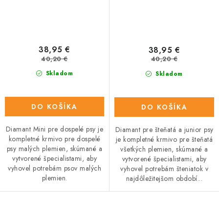
38,95 €
38,95 €
40,20 €
40,20 €
Skladom
Skladom
DO KOŠÍKA
DO KOŠÍKA
Diamant Mini pre dospelé psy je
Diamant pre šteňatá a junior psy
kompletné krmivo pre dospelé
je kompletné krmivo pre šteňatá
psy malých plemien, skúmané a
všetkých plemien, skúmané a
vytvorené špecialistami, aby
vytvorené špecialistami, aby
vyhovel potrebám psov malých
vyhovel potrebám šteniatok v
plemien.
najdôležitejšom období...