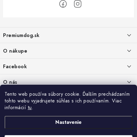
Z
á
Premiumdog.sk
p
ä
O nákupe
t
i
Doprava a platba
Facebook
e
Obchodné podmienky
PREDAJŇA:
O nás
Ochrana osobných údajov
Agromix-Š&Š s.r.o.
Tento web používa súbory cookie. Ďalším prechádzaním
Kontakty
Petőfiho 65
Vrátanie tovaru
tohto webu vyjadrujete súhlas s ich používaním. Viac
Štúrovo 943 01
Prečo nakúpiť u nás
informácií
tu
.
Po-Pia - 8:00-18:00
Reklamácie
So - 8:00-12:00
Predajňa
Nastavenie