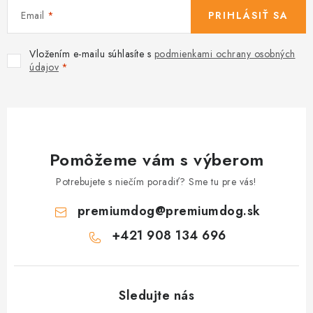
s
Email
PRIHLÁSIŤ SA
u
Vložením e-mailu súhlasíte s
podmienkami ochrany osobných
údajov
Pomôžeme vám s výberom
Potrebujete s niečím poradiť? Sme tu pre vás!
premiumdog
@
premiumdog.sk
+421 908 134 696