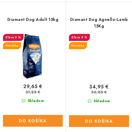
Diamant Dog Adult 15kg
Diamant Dog Agnello-Lamb
15Kg
5 %
3 %
Novinka
Novinka
29,65 €
34,95 €
31,25 €
36,05 €
Skladom
Skladom
DO KOŠÍKA
DO KOŠÍKA