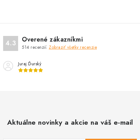
O
v
l
á
d
Overené zákazníkmi
a
4.3
514
recenzií.
Zobraziť všetky recenzie
c
i
Juraj Ďurský
e
p
r
v
k
y
v
Aktuálne novinky a akcie na váš e-mail
ý
p
i