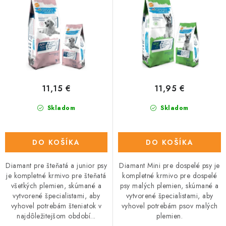
u
o
k
d
t
u
o
k
v
t
o
11,15 €
11,95 €
v
Skladom
Skladom
DO KOŠÍKA
DO KOŠÍKA
Diamant pre šteňatá a junior psy
Diamant Mini pre dospelé psy je
je kompletné krmivo pre šteňatá
kompletné krmivo pre dospelé
všetkých plemien, skúmané a
psy malých plemien, skúmané a
vytvorené špecialistami, aby
vytvorené špecialistami, aby
vyhovel potrebám šteniatok v
vyhovel potrebám psov malých
najdôležitejšom období...
plemien.