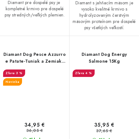
Diamant pre dospelé psy je
Diamant s jahňacím mäsom je
kompletné krmivo pre dospelé
vysoko kvalitné krmivo s
psy stredných/veľkých plemien.
hydrolyzovaným čerstvým
mäsovým proteínom pre dospelé
psy všetkých veľkostí.
Diamant Dog Pesce Azzurro
Diamant Dog Energy
e Patate-Tuniak a Zemiaky
Salmone 15Kg
15Kg
3 %
4 %
Novinka
34,95 €
35,95 €
36,05 €
37,65 €