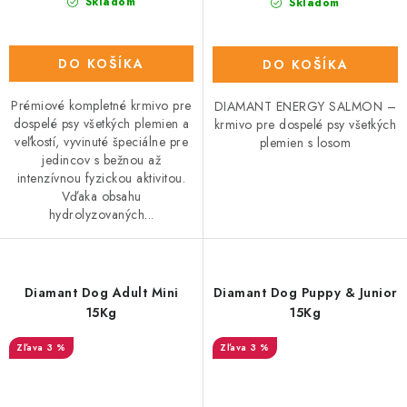
Skladom
Skladom
DO KOŠÍKA
DO KOŠÍKA
Prémiové kompletné krmivo pre
DIAMANT ENERGY SALMON –
dospelé psy všetkých plemien a
krmivo pre dospelé psy všetkých
veľkostí, vyvinuté špeciálne pre
plemien s losom
jedincov s bežnou až
intenzívnou fyzickou aktivitou.
Vďaka obsahu
hydrolyzovaných...
Diamant Dog Adult Mini
Diamant Dog Puppy & Junior
15Kg
15Kg
3 %
3 %