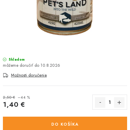
HLODAVCE
PAPAGÁJE
HOSPODÁRSKE ZVIERATÁ
DEZINFEKČNÉ PROSTRIEDKY
Skladom
VONKAJŠIE VTÁCTVO
10.8.2026
Možnosti doručenia
GELOREN KĽBOVÁ VÝŽIVA
CHOVATEĽSKÉ POTREBY
2,50 €
–44 %
1,40 €
Kontakty
Predajňa
Útulky
Bonusový program
Jednotková cena:
DO KOŠÍKA