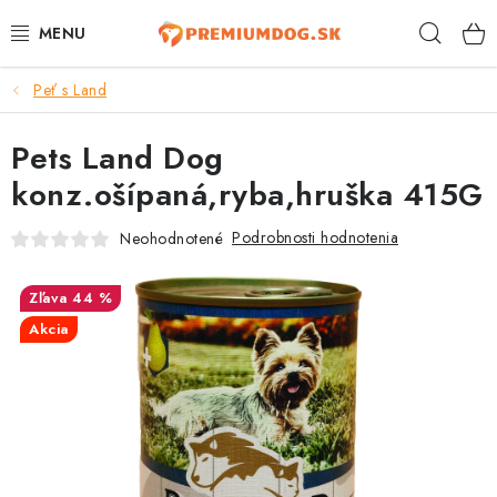
Prejsť
Hľad
na
obsah
Peť s Land
TOP 100 PRODUKTOV
Pets Land Dog
NOVINKY
konz.ošípaná,ryba,hruška 415G
AKCIE
Podrobnosti hodnotenia
Neohodnotené
ÚTULKY
44 %
KONTAKTY
Akcia
PSY
MAČKY