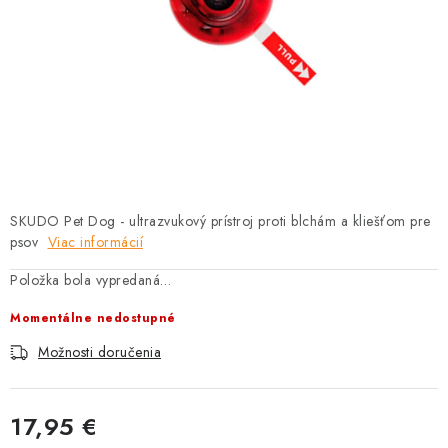
HLODAVCE
PAPAGÁJE
HOSPODÁRSKE ZVIERATÁ
DEZINFEKČNÉ PROSTRIEDKY
VONKAJŠIE VTÁCTVO
SKUDO Pet Dog - ultrazvukový prístroj proti blchám a kliešťom pre
psov
Viac informácií
GELOREN KĽBOVÁ VÝŽIVA
Položka bola vypredaná…
CHOVATEĽSKÉ POTREBY
Momentálne nedostupné
Možnosti doručenia
Kontakty
Predajňa
Útulky
Bonusový program
17,95 €