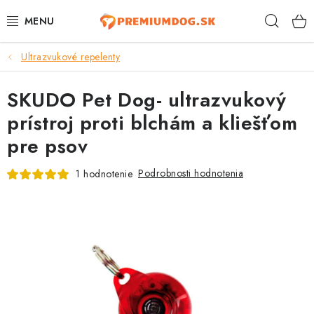
Prejsť
Hľad
na
obsah
Ultrazvukové repelenty
TOP 100 PRODUKTOV
SKUDO Pet Dog- ultrazvukový
NOVINKY
prístroj proti blchám a kliešťom
AKCIE
pre psov
ÚTULKY
Podrobnosti hodnotenia
1 hodnotenie
KONTAKTY
PSY
MAČKY