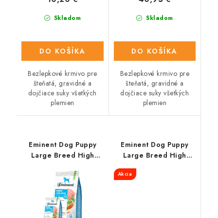
Skladom
Skladom
DO KOŠÍKA
DO KOŠÍKA
Bezlepkové krmivo pre
Bezlepkové krmivo pre
šteňatá, gravidné a
šteňatá, gravidné a
dojčiace suky všetkých
dojčiace suky všetkých
plemien
plemien
Eminent Dog Puppy
Eminent Dog Puppy
Large Breed High
Large Breed High
Premium 3kg
Premium 15+2Kg
Akcia
ZDARMA