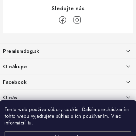
Z
á
Premiumdog.sk
p
ä
O nákupe
t
i
Doprava a platba
Facebook
e
Obchodné podmienky
PREDAJŇA:
O nás
Ochrana osobných údajov
Agromix-Š&Š s.r.o.
Tento web používa súbory cookie. Ďalším prechádzaním
Kontakty
Petőfiho 65
Vrátanie tovaru
tohto webu vyjadrujete súhlas s ich používaním. Viac
Štúrovo 943 01
Prečo nakúpiť u nás
Po-Pia - 8:00-18:00
informácií
tu
.
Reklamácie
So - 8:00-12:00
Predajňa