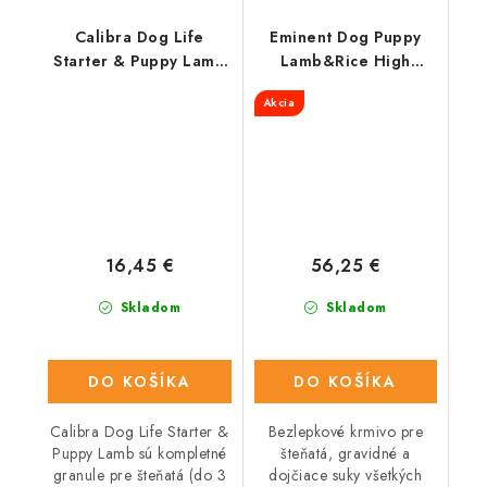
Calibra Dog Life
Eminent Dog Puppy
Starter & Puppy Lamb
Lamb&Rice High
2,5 kg
Premium 15+2Kg
Akcia
ZDARMA
16,45 €
56,25 €
Skladom
Skladom
DO KOŠÍKA
DO KOŠÍKA
Calibra Dog Life Starter &
Bezlepkové krmivo pre
Puppy Lamb sú kompletné
šteňatá, gravidné a
granule pre šteňatá (do 3
dojčiace suky všetkých