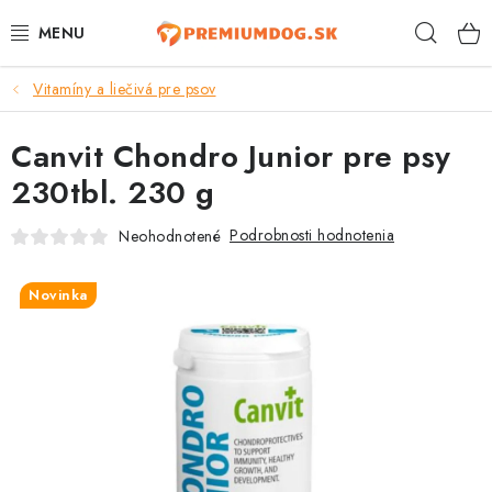
Prejsť
Hľad
na
obsah
Vitamíny a liečivá pre psov
TOP 100 PRODUKTOV
Canvit Chondro Junior pre psy
NOVINKY
230tbl. 230 g
AKCIE
Podrobnosti hodnotenia
Neohodnotené
ÚTULKY
Novinka
KONTAKTY
PSY
MAČKY