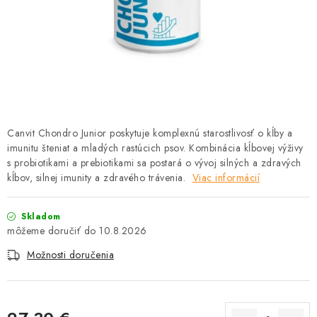
HLODAVCE
PAPAGÁJE
HOSPODÁRSKE ZVIERATÁ
DEZINFEKČNÉ PROSTRIEDKY
Canvit Chondro Junior poskytuje komplexnú starostlivosť o kĺby a
imunitu šteniat a mladých rastúcich psov. Kombinácia kĺbovej výživy
VONKAJŠIE VTÁCTVO
s probiotikami a prebiotikami sa postará o vývoj silných a zdravých
kĺbov, silnej imunity a zdravého trávenia.
Viac informácií
GELOREN KĽBOVÁ VÝŽIVA
Skladom
CHOVATEĽSKÉ POTREBY
10.8.2026
Možnosti doručenia
Kontakty
Predajňa
Útulky
Bonusový program