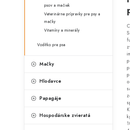
psov a mačiek
Veterinárne prípravky pre psy a
mačky
C
Vitamíny a minerály
S
f
Vodítko pre psa
z
i
p
Mačky
p
p
Hlodavce
o
s
z
Papagáje
s
K
Hospodárske zvieratá