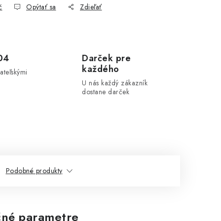
č
Opýtať sa
Zdieľať
04
Darček pre
každého
ateľskými
U nás každý zákazník
dostane darček
Podobné produkty
né parametre