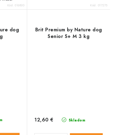
Kód:
016800
Kód:
017275
ture dog
Brit Premium by Nature dog
kg
Senior S+ M 3 kg
12,60 €
m
Skladom