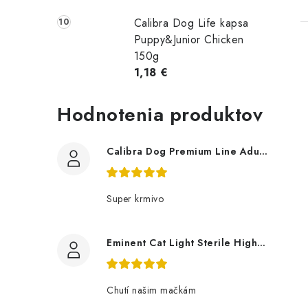
Calibra Dog Life kapsa
Puppy&Junior Chicken
150g
1,18 €
Hodnotenia produktov
Calibra Dog Premium Line Adult Large 12Kg
Super krmivo
Eminent Cat Light Sterile High Premium 10 Kg
Chutí našim mačkám