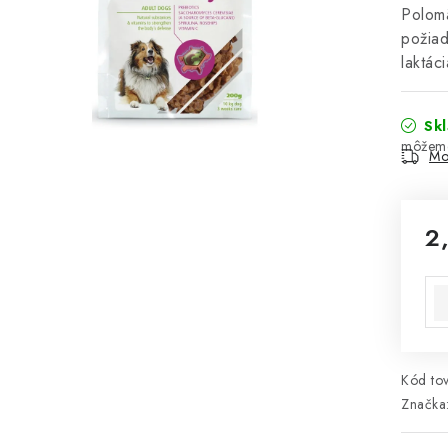
Polomä
požiad
laktác
Sk
Mo
2
Jed
Kód tov
Značka