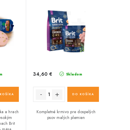
34,60 €
m
Skladom
KOŠÍKA
DO KOŠÍKA
ka a hrach
Kompletné krmivo pre dospelých
vysokým
psov malých plemien
ach Brit
% mäsa.