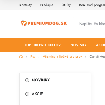
Prejsť
Kontakty
Predajňa
Útulky
Bonusový progr
na
obsah
TOP 100 PRODUKTOV
NOVINKY
AKCI
Domov
Psy
Vitamíny a liečivá pre psov
Canvit He
B
K
Preskočiť
NOVINKY
kategórie
a
o
t
č
AKCIE
e
n