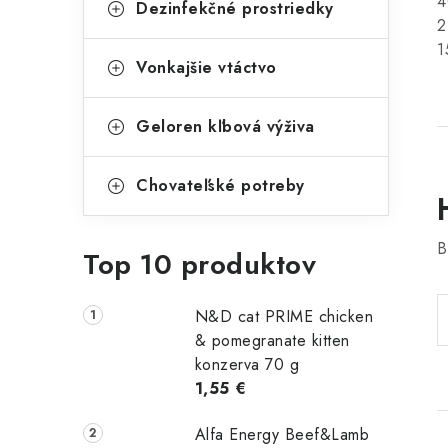
Dezinfekčné prostriedky
Vonkajšie vtáctvo
Geloren kľbová výživa
Chovateľské potreby
B
Top 10 produktov
N&D cat PRIME chicken
& pomegranate kitten
konzerva 70 g
1,55 €
Alfa Energy Beef&Lamb