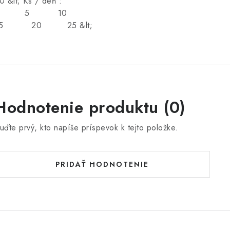
40 &lt; Ks / deň :
2 5 10
15 20 25 &lt;
Hodnotenie produktu (0)
uďte prvý, kto napíše príspevok k tejto položke.
PRIDAŤ HODNOTENIE