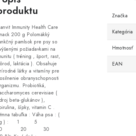
produktu
Značka
anvit Immunity Health Care
Kategória
nack 200 g Polomäkký
unkčný pamlsok pre psy so
Hmotnosť
výšenými požiadavkami na
munitu ( tréning , šport, rast,
ôrod, laktácia ). Obsahuje
EAN
rírodné látky a vitamíny pre
osilnenie obranyschopnosti
rganizmu. Probiotiká,
accharomyces cerevisiae (
droj beta-glukánov ),
pirulina, šípky, vitamin C .
ŕmna tabuľka : Váha psa : (
kg ) : 1 5
10 20 30