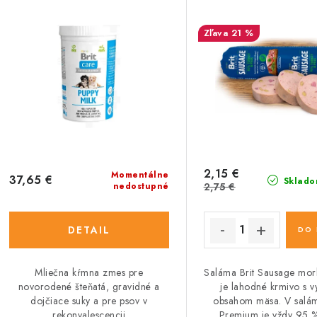
21 %
2,15 €
Momentálne
37,65 €
Sklado
nedostupné
2,75 €
DETAIL
DO 
Mliečna kŕmna zmes pre
Saláma Brit Sausage mor
novorodené šteňatá, gravidné a
je lahodné krmivo s 
dojčiace suky a pre psov v
obsahom mäsa. V salám
rekonvalescencii
Premium je vždy 95 