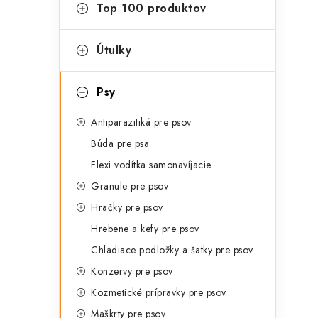
g
Top 100 produktov
ý
ó
p
r
Útulky
a
i
Psy
e
n
Antiparazitiká pre psov
e
Búda pre psa
l
Flexi vodítka samonavíjacie
Granule pre psov
Hračky pre psov
Hrebene a kefy pre psov
Chladiace podložky a šatky pre psov
Konzervy pre psov
Kozmetické prípravky pre psov
Maškrty pre psov