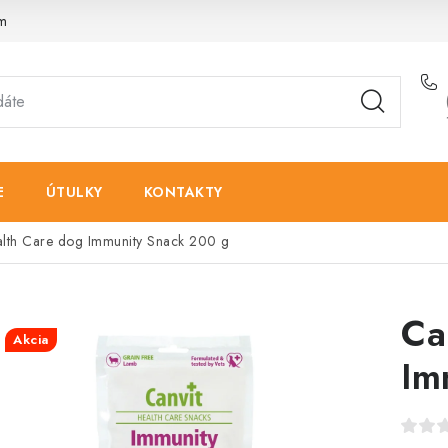
am
E
ÚTULKY
KONTAKTY
alth Care dog Immunity Snack 200 g
Ca
Akcia
Im