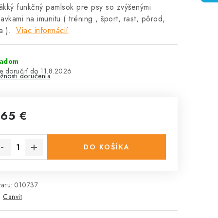
kký funkčný pamlsok pre psy so zvýšenými
avkami na imunitu ( tréning , šport, rast, pôrod,
ia ).
Viac informácií
ladom
11.8.2026
žnosti doručenia
,65 €
notková cena:
DO KOŠÍKA
aru:
010737
:
Canvit