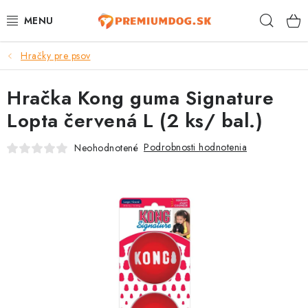
Prejsť
Hľad
na
obsah
Hračky pre psov
TOP 100 PRODUKTOV
Hračka Kong guma Signature
NOVINKY
Lopta červená L (2 ks/ bal.)
AKCIE
Podrobnosti hodnotenia
Neohodnotené
ÚTULKY
KONTAKTY
PSY
MAČKY