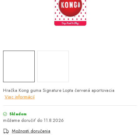
HLODAVCE
PAPAGÁJE
HOSPODÁRSKE ZVIERATÁ
DEZINFEKČNÉ PROSTRIEDKY
VONKAJŠIE VTÁCTVO
GELOREN KĽBOVÁ VÝŽIVA
Hračka Kong guma Signature Lopta červená aportovacia
Viac informácií
CHOVATEĽSKÉ POTREBY
Skladom
Kontakty
Predajňa
Útulky
Bonusový program
11.8.2026
Možnosti doručenia