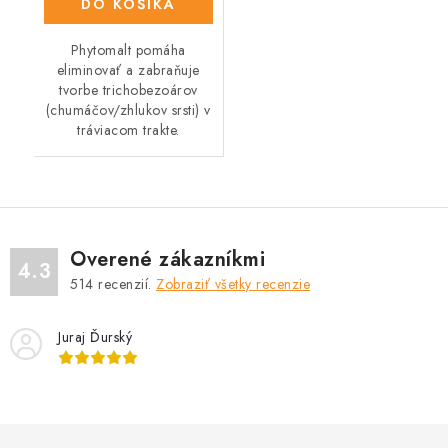
DO KOŠÍKA
Phytomalt pomáha
eliminovať a zabraňuje
tvorbe trichobezoárov
(chumáčov/zhlukov srsti) v
tráviacom trakte.
Overené zákazníkmi
4.3
514
recenzií.
Zobraziť všetky recenzie
Juraj Ďurský