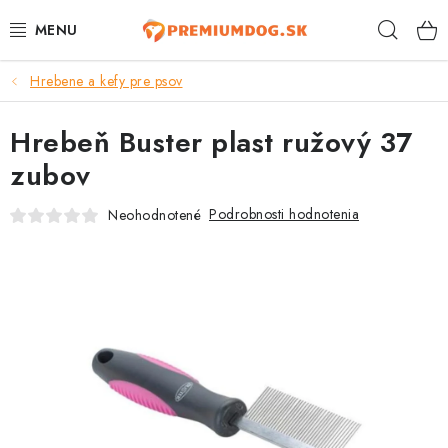
Prejsť
Hľad
na
obsah
Hrebene a kefy pre psov
TOP 100 PRODUKTOV
Hrebeň Buster plast ružový 37
NOVINKY
zubov
AKCIE
Podrobnosti hodnotenia
Neohodnotené
ÚTULKY
KONTAKTY
PSY
MAČKY