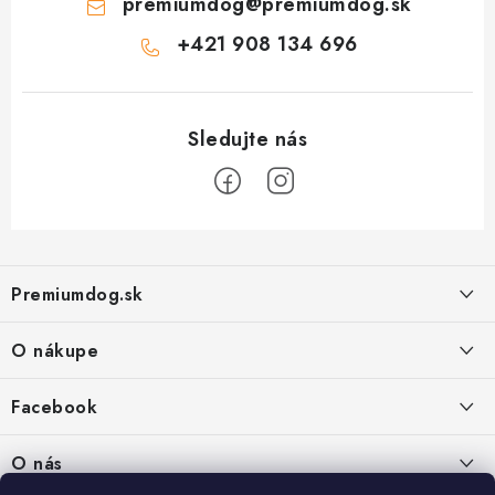
premiumdog
@
premiumdog.sk
+421 908 134 696
Z
á
Premiumdog.sk
p
ä
O nákupe
t
i
Doprava a platba
Facebook
e
Obchodné podmienky
PREDAJŇA:
O nás
Ochrana osobných údajov
Agromix-Š&Š s.r.o.