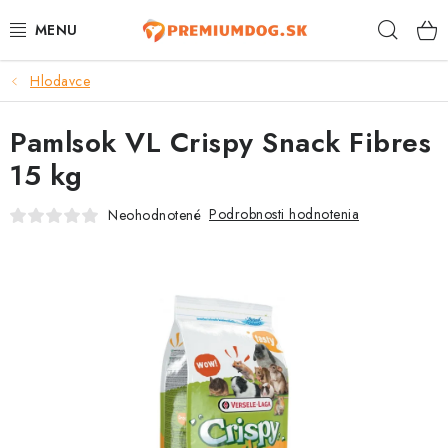
Prejsť
Hľad
na
obsah
Hlodavce
TOP 100 PRODUKTOV
Pamlsok VL Crispy Snack Fibres
NOVINKY
15 kg
AKCIE
Podrobnosti hodnotenia
Neohodnotené
ÚTULKY
KONTAKTY
PSY
MAČKY