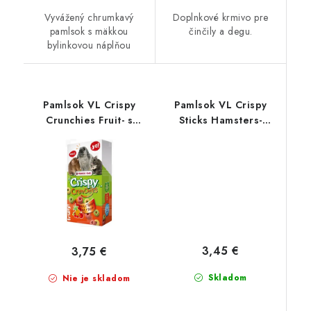
Vyvážený chrumkavý
Doplnkové krmivo pre
pamlsok s mäkkou
činčily a degu.
bylinkovou náplňou
Pamlsok VL Crispy
Pamlsok VL Crispy
Crunchies Fruit- s
Sticks Hamsters-
ovocím 75 g
Squirrels Exotic Fruit-
exotické ovocie,
škrečok/veverička 2ks
110 g
3,45 €
3,75 €
Skladom
Nie je skladom