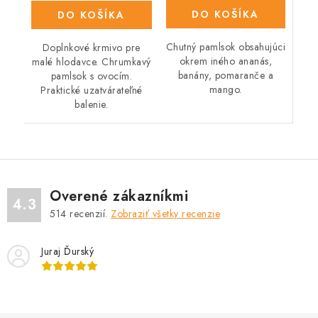
DO KOŠÍKA
DO KOŠÍKA
Chutný pamlsok obsahujúci
Doplnkové krmivo pre
okrem iného ananás,
malé hlodavce. Chrumkavý
banány, pomaranče a
pamlsok s ovocím.
mango.
Praktické uzatvárateľné
balenie.
Overené zákazníkmi
4.3
514
recenzií.
Zobraziť všetky recenzie
Juraj Ďurský