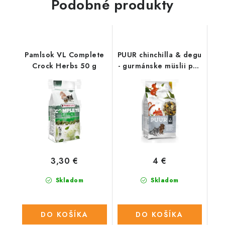
Podobné produkty
Pamlsok VL Complete
PUUR chinchilla & degu
Crock Herbs 50 g
- gurmánske müslii pre
činčily a degu 500 g
3,30 €
4 €
Skladom
Skladom
DO KOŠÍKA
DO KOŠÍKA