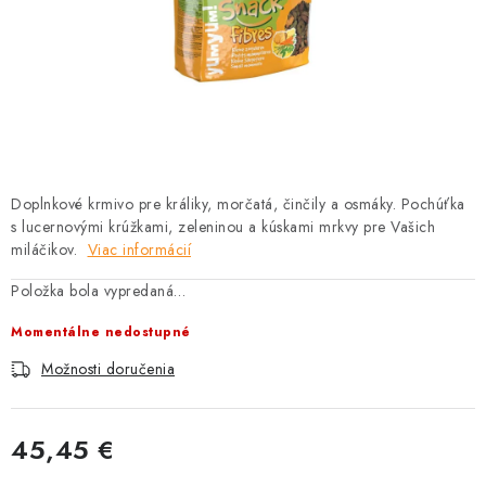
HLODAVCE
PAPAGÁJE
HOSPODÁRSKE ZVIERATÁ
DEZINFEKČNÉ PROSTRIEDKY
Doplnkové krmivo pre králiky, morčatá, činčily a osmáky. Pochúťka
s lucernovými krúžkami, zeleninou a kúskami mrkvy pre Vašich
VONKAJŠIE VTÁCTVO
miláčikov.
Viac informácií
GELOREN KĽBOVÁ VÝŽIVA
Položka bola vypredaná…
Momentálne nedostupné
CHOVATEĽSKÉ POTREBY
Možnosti doručenia
Kontakty
Predajňa
Útulky
Bonusový program
45,45 €
Jednotková cena: