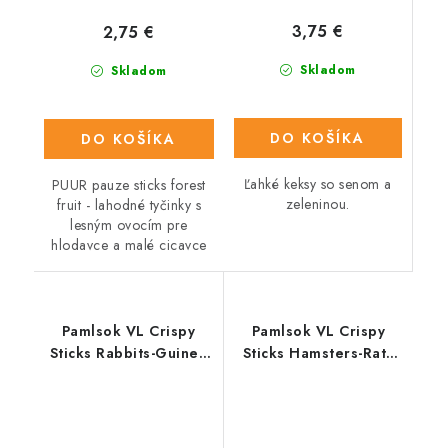
3,75 €
2,75 €
Skladom
Skladom
DO KOŠÍKA
DO KOŠÍKA
Ľahké keksy so senom a
PUUR pauze sticks forest
zeleninou.
fruit - lahodné tyčinky s
lesným ovocím pre
hlodavce a malé cicavce
Pamlsok VL Crispy
Pamlsok VL Crispy
Sticks Rabbits-Guinea
Sticks Hamsters-Rats
Pigs Forest Fruit- s
Rice & Vegetables-ryža
lesným ovocím
a zelenina,
králik/morča 2 ks 110 g
škrečok/potkan 2 ks
110 g