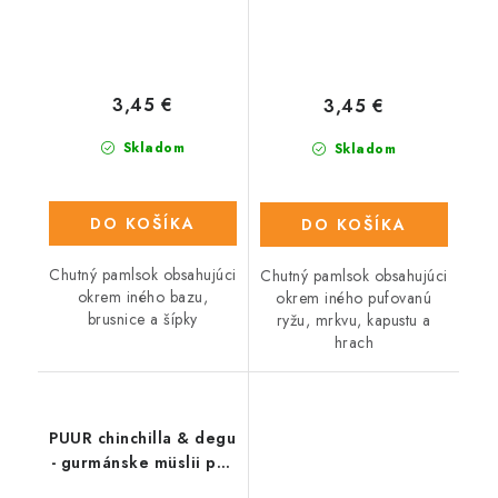
3,45 €
3,45 €
Skladom
Skladom
DO KOŠÍKA
DO KOŠÍKA
Chutný pamlsok obsahujúci
Chutný pamlsok obsahujúci
okrem iného bazu,
okrem iného pufovanú
brusnice a šípky
ryžu, mrkvu, kapustu a
hrach
PUUR chinchilla & degu
- gurmánske müslii pre
činčily a degu 500 g