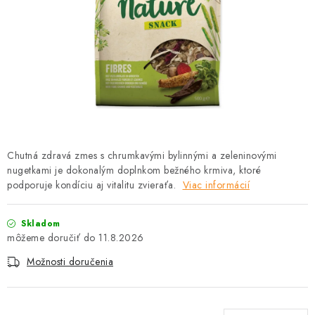
HLODAVCE
PAPAGÁJE
HOSPODÁRSKE ZVIERATÁ
DEZINFEKČNÉ PROSTRIEDKY
VONKAJŠIE VTÁCTVO
Chutná zdravá zmes s chrumkavými bylinnými a zeleninovými
nugetkami je dokonalým doplnkom bežného krmiva, ktoré
GELOREN KĽBOVÁ VÝŽIVA
podporuje kondíciu aj vitalitu zvieraťa.
Viac informácií
CHOVATEĽSKÉ POTREBY
Skladom
11.8.2026
Kontakty
Predajňa
Útulky
Bonusový program
Možnosti doručenia