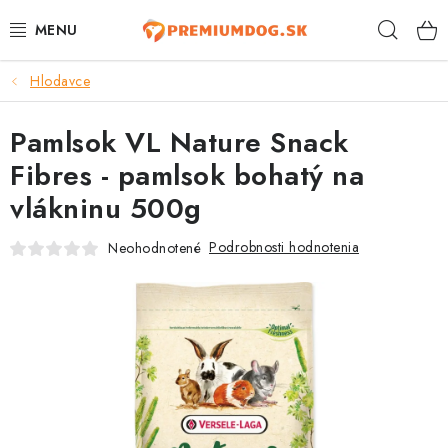
Prejsť
Hľad
na
obsah
Hlodavce
TOP 100 PRODUKTOV
Pamlsok VL Nature Snack
NOVINKY
Fibres - pamlsok bohatý na
AKCIE
vlákninu 500g
ÚTULKY
Podrobnosti hodnotenia
Neohodnotené
KONTAKTY
PSY
MAČKY