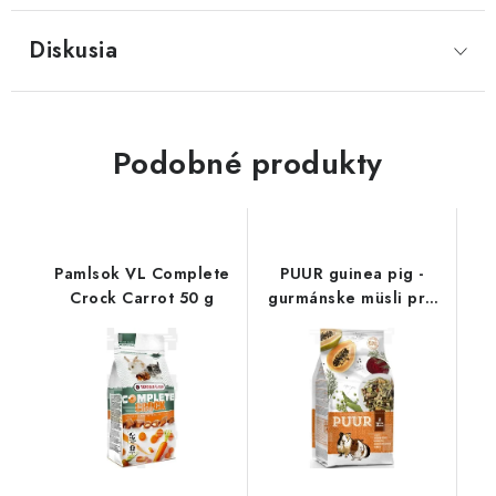
Diskusia
Podobné produkty
Pamlsok VL Complete
PUUR guinea pig -
Crock Carrot 50 g
gurmánske müsli pre
morčatá 2,5kg