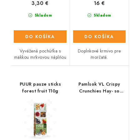
3,30 €
16 €
Skladom
Skladom
DO KOŠÍKA
DO KOŠÍKA
Vyvážená pochúťka s
Doplnkové krmivo pre
mäkkou mrkvovou náplňou
morčatá.
PUUR pauze sticks
Pamlsok VL Crispy
forest fruit 110g
Crunchies Hay- so
senom 75 g