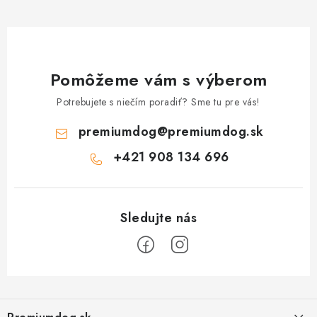
Pomôžeme vám s výberom
Potrebujete s niečím poradiť? Sme tu pre vás!
premiumdog
@
premiumdog.sk
+421 908 134 696
Z
á