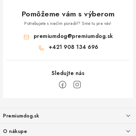
Pomôžeme vám s výberom
Potrebujete s niečím poradiť? Sme tu pre vás!
premiumdog
@
premiumdog.sk
+421 908 134 696
Z
á
Premiumdog.sk
p
ä
O nákupe
t