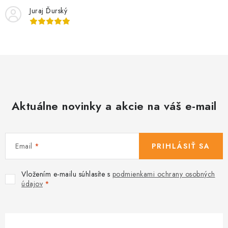
i
y
Juraj Ďurský
e
v
ý
p
i
s
u
Aktuálne novinky a akcie na váš e-mail
Email
PRIHLÁSIŤ SA
Vložením e-mailu súhlasíte s
podmienkami ochrany osobných
údajov