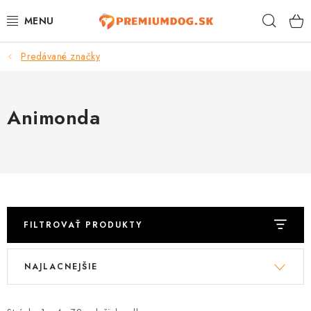
Prejsť
Hľad
na
obsah
Predávané značky
TOP 100 PRODUKTOV
NOVINKY
Animonda
AKCIE
ÚTULKY
KONTAKTY
FILTROVAŤ PRODUKTY
PSY
V
R
NAJLACNEJŠIE
ý
a
MAČKY
p
d