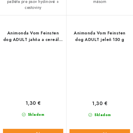
paštéta pre psov hydinové +
mäsom
cestoviny
Animonda Vom Feinsten
Animonda Vom Feinsten
dog ADULT jahňa a cereálie
dog ADULT jeleň 150 g
150 g
1,30 €
1,30 €
Skladom
Skladom