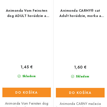
Animonda Vom Feinsten
Animonda CARNY® cat
dog ADULT hovädzie a
Adult hovädzie, morka a
morčacie srdiečka 150 g
králik 200 g konzerva
1,45 €
1,60 €
Skladom
Skladom
DO KOŠÍKA
DO KOŠÍKA
Animonda Vom Feinsten dog
Animonda CARNY mačacia