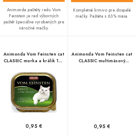
Animonda paštéty radu Vom
Kompletné krmivo pre dospelé
Feinstein je rad výborných
mačky. Paštéta s 63% mäsa.
paštét špeciálne vyrobených pre
náročné mačky.
Animonda Vom Feinsten cat
Animonda Vom Feinsten cat
CLASSIC morka a králik 100
CLASSIC multimäsový
g
koktail 100 g
0,95 €
0,95 €