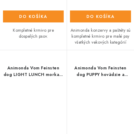
DO KOŠÍKA
DO KOŠÍKA
Kompletné krmivo pre
Animonda konzervy a paštéty sú
dospelých psov.
kompletné krmivo pre malé psy
všetkých vekových kategórií
Animonda Vom Feinsten
Animonda Vom Feinsten
dog LIGHT LUNCH morka a
dog PUPPY hovädzie a
syr 150 g
hydina 150g