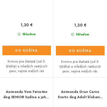
1,30 €
1,30 €
Skladom
Skladom
DO KOŠÍKA
DO KOŠÍKA
Krmivo pre šteňatá (od 5.
Krmivo pre šteňatá (od 5.
týždňa) a mladých rastúcich
týždňa) a mladých rastúcich
psov, najmä malých rás
psov, najmä malých rás.
Animonda Vom Feinsten
Animonda Gran Carno
dog SENIOR hydina a jahňa
Exotic dog Adult klokanie
150 g
mäso 125 g