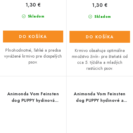
1,30 €
1,30 €
Skladom
Skladom
DO KOŠÍKA
DO KOŠÍKA
Plnohodnotné, ľahké a predsa
Krmivo obsahuje optimálne
vyvážené krmivo pre dospelých
množstvo živín- pre šteňatá od
psov.
cca 5. týždňa a mladých
rastúcich psov.
Animonda Vom Feinsten
Animonda Vom Feinsten
dog PUPPY hydinová
dog PUPPY hydinové a
pečienka 150 g
morčacie 150g