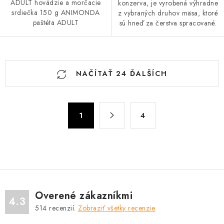
ADULT hovädzie a morčacie
konzerva, je vyrobená výhradne
srdiečka 150 g ANIMONDA
z vybraných druhov mäsa, ktoré
paštéta ADULT
sú hneď za čerstva spracované.
O
NAČÍTAŤ 24 ĎALŠÍCH
v
l
á
S
d
1
4
t
a
r
c
á
n
i
k
e
o
p
v
r
Overené zákazníkmi
4.3
a
v
514
recenzií.
Zobraziť všetky recenzie
n
k