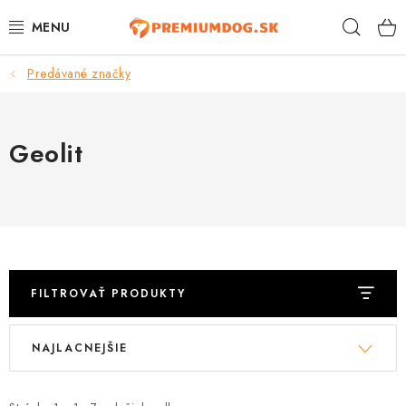
Prejsť
Hľad
na
obsah
Predávané značky
TOP 100 PRODUKTOV
NOVINKY
Geolit
AKCIE
ÚTULKY
KONTAKTY
FILTROVAŤ PRODUKTY
PSY
V
R
NAJLACNEJŠIE
ý
a
MAČKY
p
d