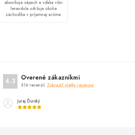
absorbuje zápach a vďaka vôni
levandule udržuje okolie
záchodíka v príjemnej aróme.
O
v
l
á
d
Overené zákazníkmi
a
4.3
514
recenzií.
Zobraziť všetky recenzie
c
i
Juraj Ďurský
e
p
r
v
k