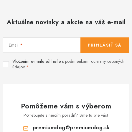
y
v
Aktuálne novinky a akcie na váš e-mail
ý
p
i
s
Email
PRIHLÁSIŤ SA
u
Vložením e-mailu súhlasíte s
podmienkami ochrany osobných
údajov
Pomôžeme vám s výberom
Potrebujete s niečím poradiť? Sme tu pre vás!
premiumdog
@
premiumdog.sk