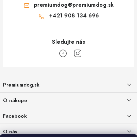
premiumdog
@
premiumdog.sk
+421 908 134 696
Z
á
Premiumdog.sk
p
ä
O nákupe
t
i
Doprava a platba
Facebook
e
Obchodné podmienky
PREDAJŇA:
O nás
Ochrana osobných údajov