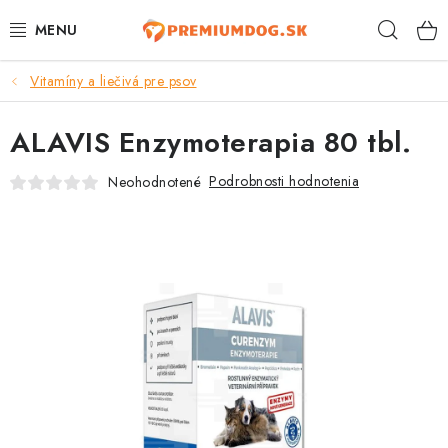
Prejsť
Hľad
na
obsah
Vitamíny a liečivá pre psov
TOP 100 PRODUKTOV
ALAVIS Enzymoterapia 80 tbl.
NOVINKY
Podrobnosti hodnotenia
Neohodnotené
AKCIE
ÚTULKY
KONTAKTY
PSY
MAČKY