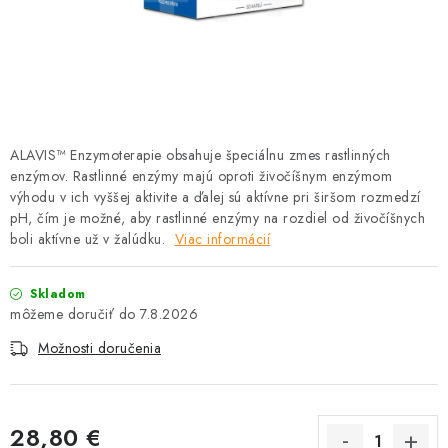
HLODAVCE
PAPAGÁJE
HOSPODÁRSKE ZVIERATÁ
ALAVIS™ Enzymoterapie obsahuje špeciálnu zmes rastlinných
DEZINFEKČNÉ PROSTRIEDKY
enzýmov. Rastlinné enzýmy majú oproti živočíšnym enzýmom
výhodu v ich vyššej aktivite a ďalej sú aktívne pri širšom rozmedzí
VONKAJŠIE VTÁCTVO
pH, čím je možné, aby rastlinné enzýmy na rozdiel od živočíšnych
boli aktívne už v žalúdku.
Viac informácií
GELOREN KĽBOVÁ VÝŽIVA
Skladom
CHOVATEĽSKÉ POTREBY
7.8.2026
Možnosti doručenia
Kontakty
Predajňa
Útulky
Bonusový program
28,80 €