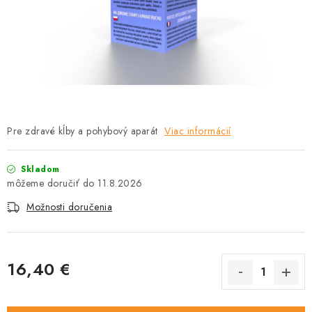
HLODAVCE
PAPAGÁJE
HOSPODÁRSKE ZVIERATÁ
DEZINFEKČNÉ PROSTRIEDKY
Pre zdravé kĺby a pohybový aparát
Viac informácií
VONKAJŠIE VTÁCTVO
Skladom
GELOREN KĽBOVÁ VÝŽIVA
11.8.2026
Možnosti doručenia
CHOVATEĽSKÉ POTREBY
Kontakty
Predajňa
Útulky
Bonusový program
16,40 €
Jednotková cena: