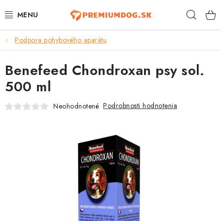
Prejsť
Hľad
na
obsah
Podpora pohybového aparátu
TOP 100 PRODUKTOV
Benefeed Chondroxan psy sol.
NOVINKY
500 ml
AKCIE
Podrobnosti hodnotenia
Neohodnotené
ÚTULKY
KONTAKTY
PSY
MAČKY