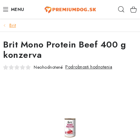
Prejsť
Hľad
na
obsah
Brit
TOP 100 PRODUKTOV
Brit Mono Protein Beef 400 g
NOVINKY
konzerva
AKCIE
Podrobnosti hodnotenia
Neohodnotené
ÚTULKY
KONTAKTY
PSY
MAČKY