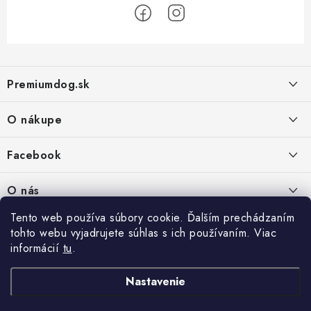
Z
á
Premiumdog.sk
p
ä
O nákupe
t
i
Doprava a platba
Facebook
e
Obchodné podmienky
PREDAJŇA:
O nás
Ochrana osobných údajov
Agromix-Š&Š s.r.o.
Tento web používa súbory cookie. Ďalším prechádzaním
Kontakty
Petőfiho 65
Vrátanie tovaru
tohto webu vyjadrujete súhlas s ich používaním. Viac
Štúrovo 943 01
Prečo nakúpiť u nás
Po-Pia - 8:00-18:00
informácií
tu
.
Reklamácie
So - 8:00-12:00
Predajňa
Nastavenie