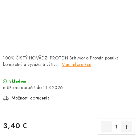
HLODAVCE
PAPAGÁJE
HOSPODÁRSKE ZVIERATÁ
DEZINFEKČNÉ PROSTRIEDKY
100% ČISTÝ HOVÄDZÍ PROTEIN Brit Mono Proteín ponúka
kompletnú a vyváženú výživu.
VONKAJŠIE VTÁCTVO
Viac informácií
GELOREN KĽBOVÁ VÝŽIVA
Skladom
11.8.2026
CHOVATEĽSKÉ POTREBY
Možnosti doručenia
Kontakty
Predajňa
Útulky
Bonusový program
3,40 €
Jednotková cena: