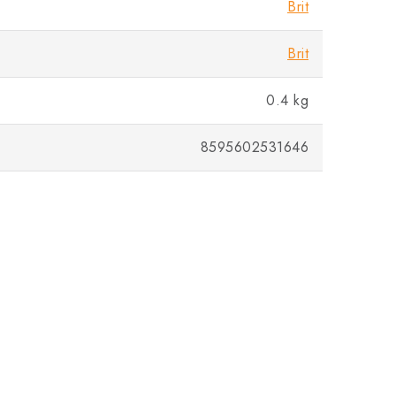
Brit
Brit
0.4 kg
8595602531646