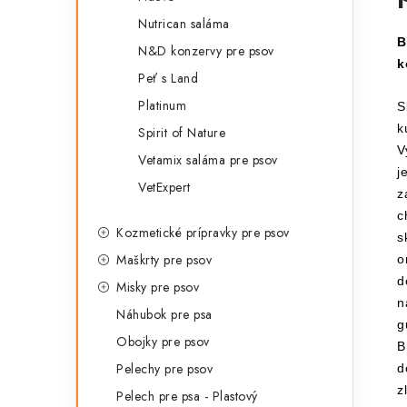
Nutrican saláma
B
N&D konzervy pre psov
k
Peť s Land
Platinum
S
k
Spirit of Nature
V
Vetamix saláma pre psov
j
VetExpert
z
c
Kozmetické prípravky pre psov
s
Maškrty pre psov
o
d
Misky pre psov
n
Náhubok pre psa
g
Obojky pre psov
B
Pelechy pre psov
d
z
Pelech pre psa - Plastový