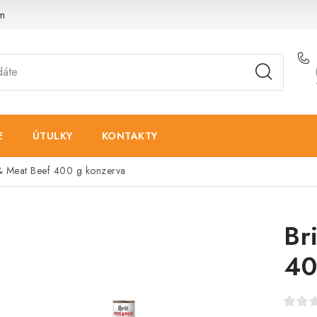
am
E
ÚTULKY
KONTAKTY
 & Meat Beef 400 g konzerva
Br
40