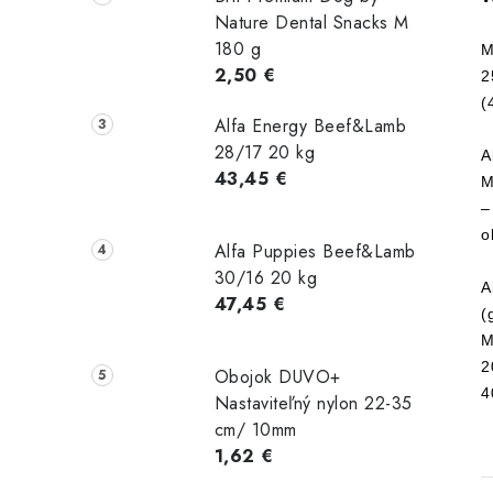
Nature Dental Snacks M
180 g
M
2,50 €
2
(
Alfa Energy Beef&Lamb
28/17 20 kg
A
43,45 €
M
–
o
Alfa Puppies Beef&Lamb
30/16 20 kg
A
47,45 €
(
M
2
Obojok DUVO+
4
Nastaviteľný nylon 22-35
cm/ 10mm
1,62 €