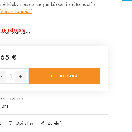
né kúsky mäsa s celými kúskami vnútorností v
Viac informácií
 je skladom
žnosti doručenia
,65 €
notková cena:
DO KOŠÍKA
aru:
021243
:
Brit
č
Opýtať sa
Zdieľať