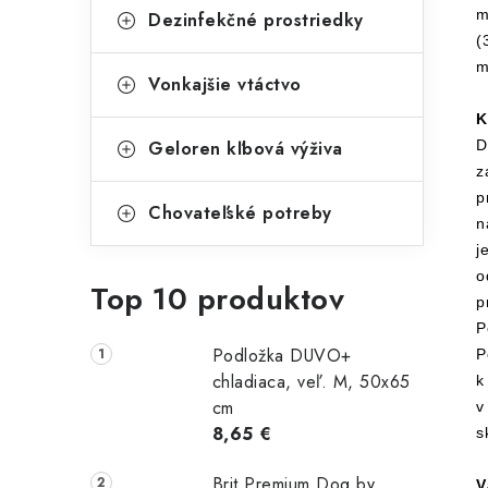
m
Dezinfekčné prostriedky
(
m
Vonkajšie vtáctvo
K
Geloren kľbová výživa
D
z
p
Chovateľské potreby
n
j
o
Top 10 produktov
p
P
Podložka DUVO+
P
chladiaca, veľ. M, 50x65
k
cm
v
8,65 €
s
Brit Premium Dog by
V