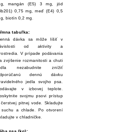
g, mangán (E5) 3 mg, jód
3b201) 0,75 mg, meď (E4) 0,5
g, biotín 0,2 mg.
ŕmna tabuľka:
enná dávka sa môže líšiť v
ávislosti od aktivity a
rostredia. V prípade podávania
a zvýšenie rozmanitosti a chuti
edla nezabudnite znížiť
dporúčanú dennú dávku
ravidelného jedla svojho psa.
odávajte v izbovej teplote.
oskytnite svojmu psovi prístup
 čerstvej pitnej vode. Skladujte
 suchu a chlade. Po otvorení
kladujte v chladničke.
áha psa (kg):