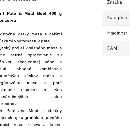
Značka
rit Paté & Meat Beef 400 g
Kategória
onzerva
Hmotnosť
kutočné kúsky mäsa s celými
úskami vnútorností v paté.
EAN
ysoký podiel kvalitného mäsa a
eho šetrné spracovanie sú
árukou excelentnej vône a
huti, lahodná kombinácia
kutočných kúskov mäsa a
rgánového mäsa v paté
okonale uspokojí aj tých
ajnáročnejších psích
urmánov.
rit Paté and Meat je ideálny
oplnok aj ku granulám, pomáha
lepšiť príjem krmiva a doplniť