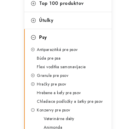
g
Top 100 produktov
ý
ó
p
r
Útulky
a
i
Psy
e
n
Antiparazitiká pre psov
e
Búda pre psa
l
Flexi vodítka samonavíjacie
Granule pre psov
Hračky pre psov
Hrebene a kefy pre psov
Chladiace podložky a šatky pre psov
Konzervy pre psov
Veterinárne diéty
Animonda