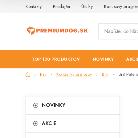
Prejsť
Kontakty
Predajňa
Útulky
Bonusový progr
na
obsah
TOP 100 PRODUKTOV
NOVINKY
AKCI
Domov
Psy
Konzervy pre psov
Brit
Brit Paté
B
K
Preskočiť
NOVINKY
kategórie
a
o
t
č
AKCIE
e
n