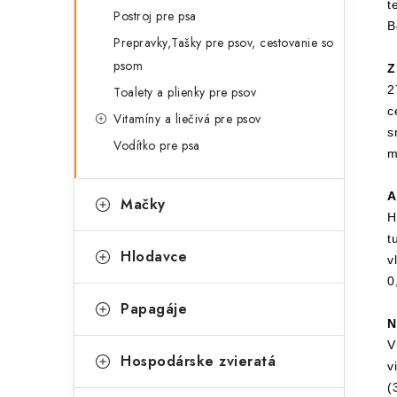
t
Postroj pre psa
B
Prepravky,Tašky pre psov, cestovanie so
psom
Z
2
Toalety a plienky pre psov
c
Vitamíny a liečivá pre psov
s
Vodítko pre psa
m
A
Mačky
H
t
Hlodavce
v
0
Papagáje
N
V
Hospodárske zvieratá
v
(