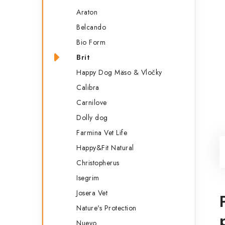
Araton
Belcando
Bio Form
Brit
Happy Dog Mäso & Vločky
Calibra
Carnilove
Dolly dog
Farmina Vet Life
Happy&Fit Natural
Christopherus
Isegrim
Josera Vet
Nature's Protection
Nuevo