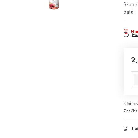
Skutoč
paté.
Nie
Mo
2
Jed
Kód tov
Značka
Tla