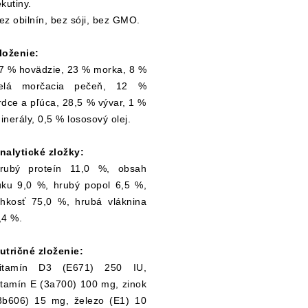
ekutiny.
ez obilnín, bez sóji, bez GMO.
loženie:
7 % hovädzie, 23 % morka, 8 %
elá morčacia pečeň, 12 %
rdce a pľúca, 28,5 % vývar, 1 %
inerály, 0,5 % lososový olej.
nalytické zložky:
rubý proteín 11,0 %, obsah
uku 9,0 %, hrubý popol 6,5 %,
lhkosť 75,0 %, hrubá vláknina
,4 %.
utričné zloženie:
itamín D3 (E671) 250 IU,
itamín E (3a700) 100 mg, zinok
3b606) 15 mg, železo (E1) 10