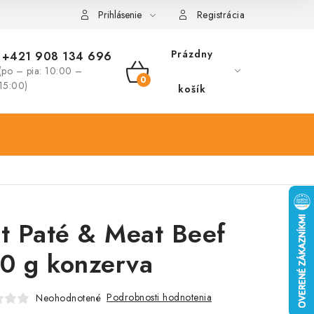
Prihlásenie
Registrácia
Prázdny
+421 908 134 696
(po – pia: 10:00 –
NÁKUPNÝ
15:00)
košík
KOŠÍK
it Paté & Meat Beef
0 g konzerva
Podrobnosti hodnotenia
Neohodnotené