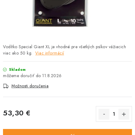
HLODAVCE
PAPAGÁJE
HOSPODÁRSKE ZVIERATÁ
Vodítko Special Giant XL je vhodné pre všetkých psíkov vážiacich
DEZINFEKČNÉ PROSTRIEDKY
viac ako 50 kg.
Viac informácií
VONKAJŠIE VTÁCTVO
Skladom
11.8.2026
GELOREN KĽBOVÁ VÝŽIVA
Možnosti doručenia
CHOVATEĽSKÉ POTREBY
53,30 €
Kontakty
Predajňa
Útulky
Bonusový program
Jednotková cena: