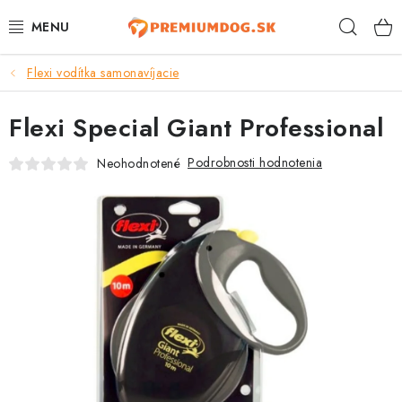
Prejsť
Hľad
na
obsah
Flexi vodítka samonavíjacie
TOP 100 PRODUKTOV
Flexi Special Giant Professional
NOVINKY
Podrobnosti hodnotenia
Neohodnotené
AKCIE
ÚTULKY
KONTAKTY
PSY
MAČKY