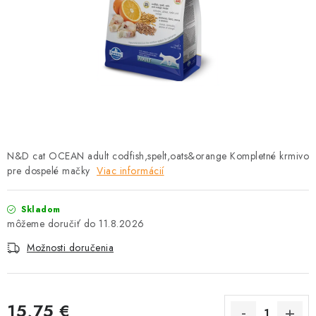
HLODAVCE
PAPAGÁJE
HOSPODÁRSKE ZVIERATÁ
DEZINFEKČNÉ PROSTRIEDKY
VONKAJŠIE VTÁCTVO
N&D cat OCEAN adult codfish,spelt,oats&orange Kompletné krmivo
pre dospelé mačky
Viac informácií
GELOREN KĽBOVÁ VÝŽIVA
Skladom
CHOVATEĽSKÉ POTREBY
11.8.2026
Možnosti doručenia
Kontakty
Predajňa
Útulky
Bonusový program
15,75 €