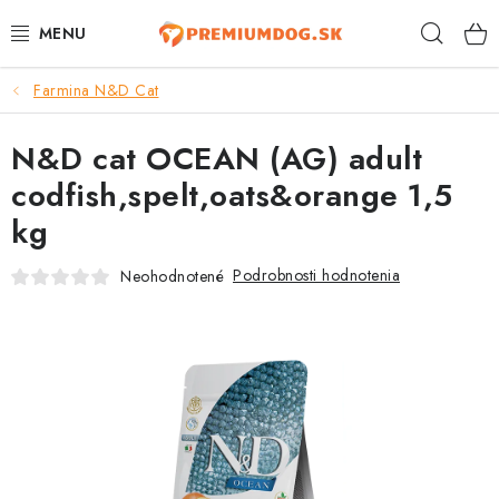
Prejsť
Hľad
na
obsah
Farmina N&D Cat
TOP 100 PRODUKTOV
N&D cat OCEAN (AG) adult
NOVINKY
codfish,spelt,oats&orange 1,5
AKCIE
kg
ÚTULKY
Podrobnosti hodnotenia
Neohodnotené
KONTAKTY
PSY
MAČKY