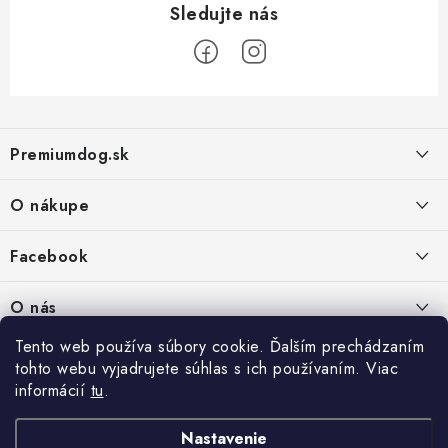
Z
á
Premiumdog.sk
p
ä
O nákupe
t
i
Doprava a platba
Facebook
e
Obchodné podmienky
PREDAJŇA:
O nás
Ochrana osobných údajov
Agromix-Š&Š s.r.o.
Tento web používa súbory cookie. Ďalším prechádzaním
Kontakty
Petőfiho 65
Vrátanie tovaru
tohto webu vyjadrujete súhlas s ich používaním. Viac
Štúrovo 943 01
Prečo nakúpiť u nás
Po-Pia - 8:00-18:00
informácií
tu
.
Reklamácie
So - 8:00-12:00
Predajňa
Nastavenie