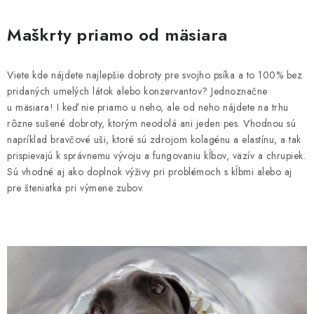
Maškrty priamo od mäsiara
Viete kde nájdete najlepšie dobroty pre svojho psíka a to 100% bez
pridaných umelých látok alebo konzervantov? Jednoznačne
u mäsiara! I keď nie priamo u neho, ale od neho nájdete na trhu
rôzne sušené dobroty, ktorým neodolá ani jeden pes. Vhodnou sú
napríklad bravčové uši, ktoré sú zdrojom kolagénu a elastínu, a tak
prispievajú k správnemu vývoju a fungovaniu kĺbov, väzív a chrupiek.
Sú vhodné aj ako doplnok výživy pri problémoch s kĺbmi alebo aj
pre šteniatka pri výmene zubov.