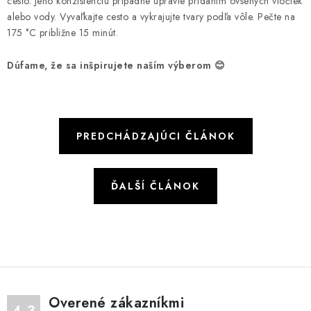
cesto. Jeho konzistenciu prípadne upravte pridaním ovsených vločiek
alebo vody. Vyvaľkajte cesto a vykrajujte tvary podľa vôle. Pečte na
175 °C približne 15 minút.
Dúfame, že sa inšpirujete naším výberom 😊
PREDCHÁDZAJÚCI ČLÁNOK
ĎALŠÍ ČLÁNOK
Overené zákazníkmi