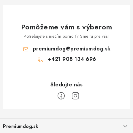
Pomôžeme vám s výberom
Potrebujete s niečím poradiť? Sme tu pre vás!
premiumdog
@
premiumdog.sk
+421 908 134 696
Z
á
Premiumdog.sk
p