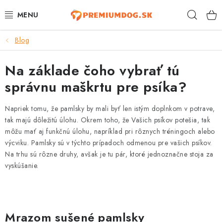
Prejsť
Hľad
na
obsah
Blog
TOP 100 PRODUKTOV
Na základe čoho vybrať tú
NOVINKY
správnu maškrtu pre psíka?
AKCIE
Napriek tomu, že pamlsky by mali byť len istým doplnkom v potrave,
ÚTULKY
tak majú dôležitú úlohu. Okrem toho, že Vašich psíkov potešia, tak
môžu mať aj funkčnú úlohu, napríklad pri rôznych tréningoch alebo
výcviku. Pamlsky sú v týchto prípadoch odmenou pre vašich psíkov.
KONTAKTY
Na trhu sú rôzne druhy, avšak je tu pár, ktoré jednoznačne stoja za
vyskúšanie.
PSY
MAČKY
Mrazom sušené pamlsky