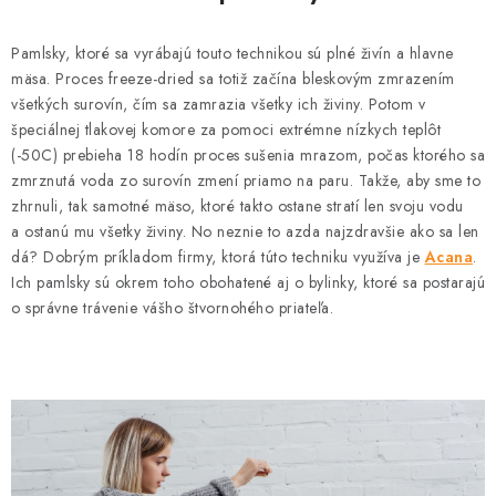
HLODAVCE
Pamlsky, ktoré sa vyrábajú touto technikou sú plné živín a hlavne
PAPAGÁJE
mäsa. Proces freeze-dried sa totiž začína bleskovým zmrazením
všetkých surovín, čím sa zamrazia všetky ich živiny. Potom v
HOSPODÁRSKE ZVIERATÁ
špeciálnej tlakovej komore za pomoci extrémne nízkych teplôt
(-50C) prebieha 18 hodín proces sušenia mrazom, počas ktorého sa
DEZINFEKČNÉ PROSTRIEDKY
zmrznutá voda zo surovín zmení priamo na paru. Takže, aby sme to
zhrnuli, tak samotné mäso, ktoré takto ostane stratí len svoju vodu
a ostanú mu všetky živiny. No neznie to azda najzdravšie ako sa len
VONKAJŠIE VTÁCTVO
dá? Dobrým príkladom firmy, ktorá túto techniku využíva je
Acana
.
Ich pamlsky sú okrem toho obohatené aj o bylinky, ktoré sa postarajú
GELOREN KĽBOVÁ VÝŽIVA
o správne trávenie vášho štvornohého priateľa.
CHOVATEĽSKÉ POTREBY
Kontakty
Predajňa
Útulky
Bonusový program