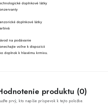
echnologické doplnkové látky
onzervanty
enzorické doplnkové látky
arbivá
ávod na podávanie
onechajte voľne k dispozícii
ko doplnok k hlavému krmivu.
Hodnotenie produktu (0)
uďte prvý, kto napíše príspevok k tejto položke.