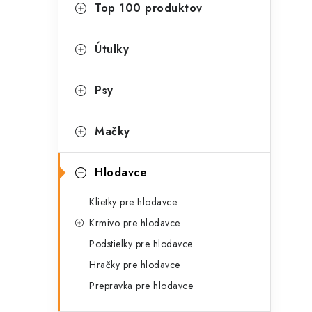
g
Top 100 produktov
ý
ó
p
r
Útulky
a
i
Psy
e
n
e
Mačky
l
Hlodavce
Klietky pre hlodavce
Krmivo pre hlodavce
Podstielky pre hlodavce
Hračky pre hlodavce
Prepravka pre hlodavce