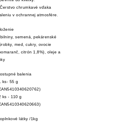
 Čerstvo chrumkavé vďaka
aleniu v ochrannej atmosfére.
loženie
bilniny, semená, pekárenské
ýrobky, med, cukry, ovocie
pomaranč, citrón 1,8%), oleje a
uky
ostupné balenia
1 ks- 55 g
EAN5410340620762)
2 ks - 110 g
EAN5410340620663)
oplnkové látky /1kg