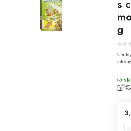
s 
mo
g
Chutn
citrón
Sk
Mo
3
Jed