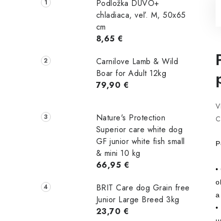
Podložka DUVO+
chladiaca, veľ. M, 50x65
cm
8,65 €
Carnilove Lamb & Wild
Boar for Adult 12kg
79,90 €
V
Nature's Protection
C
Superior care white dog
GF junior white fish small
P
& mini 10 kg
66,95 €
•
o
BRIT Care dog Grain free
a
Junior Large Breed 3kg
•
23,70 €
u