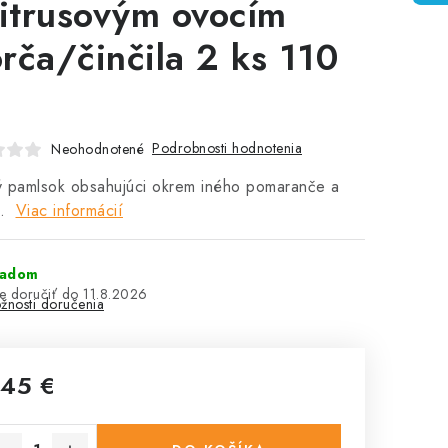
citrusovým ovocím
rča/činčila 2 ks 110
Podrobnosti hodnotenia
Neohodnotené
ý pamlsok obsahujúci okrem iného pomaranče a
y.
Viac informácií
ladom
11.8.2026
žnosti doručenia
,45 €
notková cena: