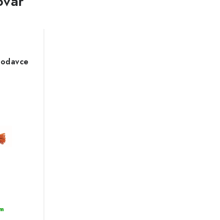
ovar
hlodavce
m