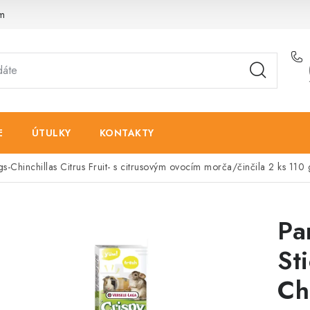
am
E
ÚTULKY
KONTAKTY
s-Chinchillas Citrus Fruit- s citrusovým ovocím morča/činčila 2 ks 110 
Pa
St
Chi