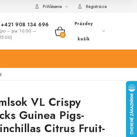
Prihlásenie
Registrácia
Prázdny
+421 908 134 696
(po – pia: 10:00 –
NÁKUPNÝ
15:00)
košík
KOŠÍK
g
mlsok VL Crispy
icks Guinea Pigs-
nchillas Citrus Fruit-