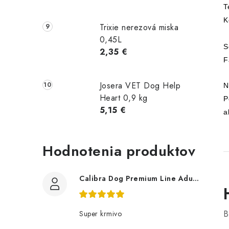
T
K
Trixie nerezová miska
0,45L
S
2,35 €
F
Josera VET Dog Help
N
Heart 0,9 kg
P
5,15 €
a
Hodnotenia produktov
Calibra Dog Premium Line Adult Large 12Kg
B
Super krmivo