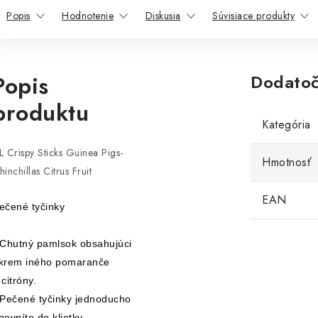
Popis
Hodnotenie
Diskusia
Súvisiace produkty
Popis
Dodatoč
produktu
Kategória
L Crispy Sticks Guinea Pigs-
Hmotnosť
hinchillas Citrus Fruit
EAN
ečené tyčinky
 Chutný pamlsok obsahujúci
krem iného pomaranče
 citróny.
 Pečené tyčinky jednoducho
pevníte do klietky.