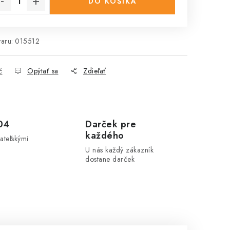
DO KOŠÍKA
aru:
015512
č
Opýtať sa
Zdieľať
04
Darček pre
každého
ateľskými
U nás každý zákazník
dostane darček