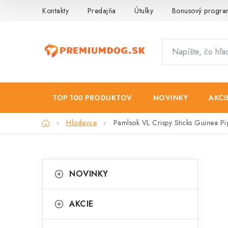
Prejsť
Kontakty
Predajňa
Útulky
Bonusový progr
na
obsah
TOP 100 PRODUKTOV
NOVINKY
AKCI
Domov
Hlodavce
Pamlsok VL Crispy Sticks Guinea Pig
B
K
Preskočiť
NOVINKY
kategórie
a
o
t
č
AKCIE
e
n