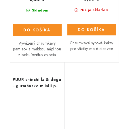
Nie je skladom
Skladom
DO KOŠÍKA
DO KOŠÍKA
Chrumkavé syrové keksy
Vyvážený chrumkavý
pre všetky malé cicavce
pamlsok s mäkkou náplňou
z bobuľového ovocia
PUUR chinchilla & degu
- gurmánske müslii pre
činčily a degu 500 g