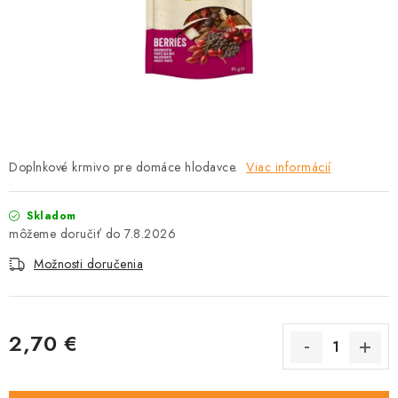
HLODAVCE
PAPAGÁJE
HOSPODÁRSKE ZVIERATÁ
DEZINFEKČNÉ PROSTRIEDKY
Doplnkové krmivo pre domáce hlodavce.
Viac informácií
VONKAJŠIE VTÁCTVO
Skladom
GELOREN KĽBOVÁ VÝŽIVA
7.8.2026
Možnosti doručenia
CHOVATEĽSKÉ POTREBY
Kontakty
Predajňa
Útulky
Bonusový program
2,70 €
Jednotková cena: