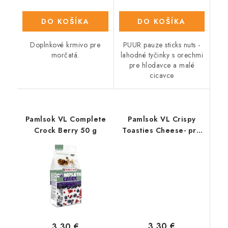
DO KOŠÍKA
DO KOŠÍKA
Doplnkové krmivo pre
PUUR pauze sticks nuts -
morčatá.
lahodné tyčinky s orechmi
pre hlodavce a malé
cicavce
Pamlsok VL Complete
Pamlsok VL Crispy
Crock Berry 50 g
Toasties Cheese- pre
potkany a myši 150 g
3,30 €
3,30 €