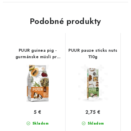
Podobné produkty
PUUR guinea pig -
PUUR pauze sticks nuts
gurmánske müsli pre
110g
morčatá 700 g
5 €
2,75 €
Skladom
Skladom