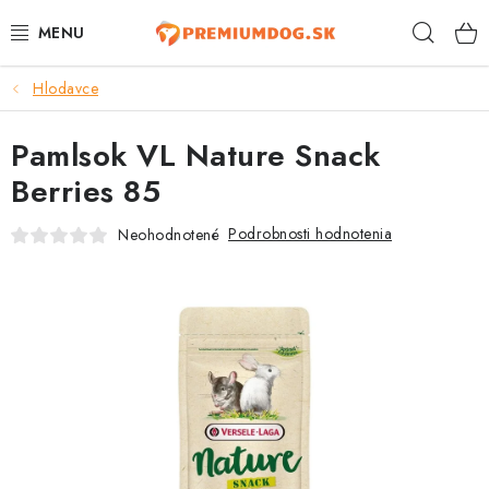
Prejsť
Hľad
na
obsah
Hlodavce
TOP 100 PRODUKTOV
Pamlsok VL Nature Snack
NOVINKY
Berries 85
AKCIE
Podrobnosti hodnotenia
Neohodnotené
ÚTULKY
KONTAKTY
PSY
MAČKY