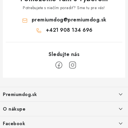
Potrebujete s niečím poradiť? Sme tu pre vás!
premiumdog
@
premiumdog.sk
+421 908 134 696
Z
á
Premiumdog.sk
p
ä
O nákupe
t
i
Doprava a platba
Facebook