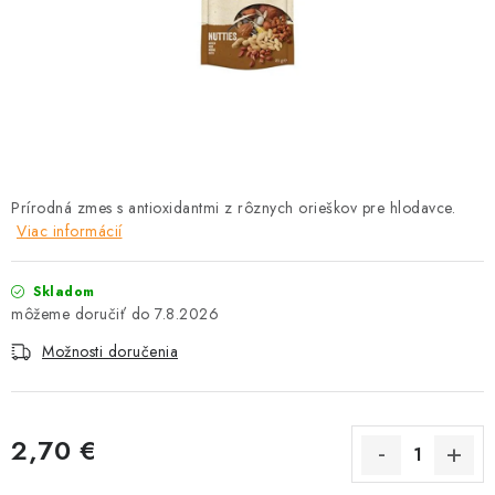
HLODAVCE
PAPAGÁJE
HOSPODÁRSKE ZVIERATÁ
DEZINFEKČNÉ PROSTRIEDKY
Prírodná zmes s antioxidantmi z rôznych orieškov pre hlodavce.
Viac informácií
VONKAJŠIE VTÁCTVO
GELOREN KĽBOVÁ VÝŽIVA
Skladom
7.8.2026
CHOVATEĽSKÉ POTREBY
Možnosti doručenia
Kontakty
Predajňa
Útulky
Bonusový program
2,70 €
Jednotková cena: