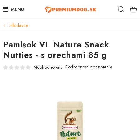
Prejsť
Hľad
na
obsah
Hlodavce
TOP 100 PRODUKTOV
Pamlsok VL Nature Snack
NOVINKY
Nutties - s orechami 85 g
AKCIE
Podrobnosti hodnotenia
Neohodnotené
ÚTULKY
KONTAKTY
PSY
MAČKY