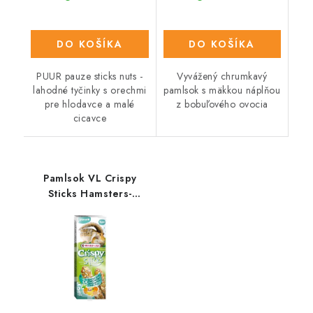
DO KOŠÍKA
DO KOŠÍKA
PUUR pauze sticks nuts -
Vyvážený chrumkavý
lahodné tyčinky s orechmi
pamlsok s mäkkou náplňou
pre hlodavce a malé
z bobuľového ovocia
cicavce
Pamlsok VL Crispy
Sticks Hamsters-
Squirrels Exotic Fruit-
exotické ovocie,
škrečok/veverička 2ks
110 g