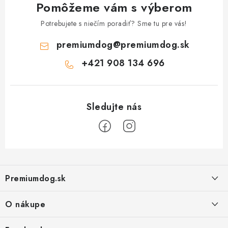
Pomôžeme vám s výberom
Potrebujete s niečím poradiť? Sme tu pre vás!
premiumdog
@
premiumdog.sk
+421 908 134 696
Z
á
Premiumdog.sk
p
ä
O nákupe
t
i
Doprava a platba