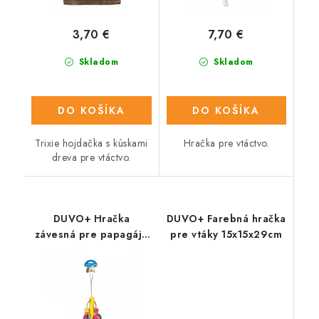
3,70 €
7,70 €
Skladom
Skladom
DO KOŠÍKA
DO KOŠÍKA
Trixie hojdačka s kúskami
Hračka pre vtáctvo.
dreva pre vtáctvo.
DUVO+ Hračka
DUVO+ Farebná hračka
závesná pre papagáje
pre vtáky 15x15x29cm
s farebnými kockami a
krúžkami 33cm