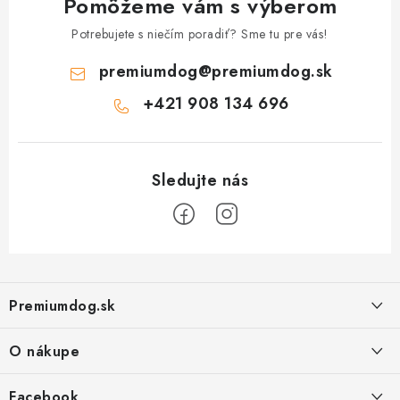
Pomôžeme vám s výberom
Potrebujete s niečím poradiť? Sme tu pre vás!
premiumdog
@
premiumdog.sk
+421 908 134 696
Z
á
Premiumdog.sk
p
ä
O nákupe
t
i
Doprava a platba
Facebook