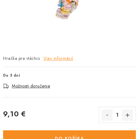
HLODAVCE
PAPAGÁJE
HOSPODÁRSKE ZVIERATÁ
DEZINFEKČNÉ PROSTRIEDKY
Hračka pre vtáctvo.
Viac informácií
VONKAJŠIE VTÁCTVO
Do 3 dní
GELOREN KĽBOVÁ VÝŽIVA
Možnosti doručenia
CHOVATEĽSKÉ POTREBY
9,10 €
Kontakty
Predajňa
Útulky
Bonusový program
Jednotková cena:
DO KOŠÍKA