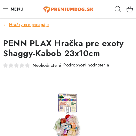
Prejsť
Hľad
na
obsah
Hračky pre papagáje
TOP 100 PRODUKTOV
PENN PLAX Hračka pre exoty
NOVINKY
Shaggy-Kabob 23x10cm
AKCIE
Podrobnosti hodnotenia
Neohodnotené
ÚTULKY
KONTAKTY
PSY
MAČKY