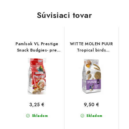
Súvisiaci tovar
Pamlsok VL Prestige
WITTE MOLEN PUUR
Snack Budgies- pre
Tropical birds
andulky 125 g
gurmánska zmes pre
tropické vtáky 2 kg
3,25 €
9,50 €
Skladom
Skladom