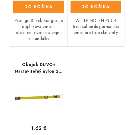
DO KOŠÍKA
DO KOŠÍKA
Prestige Snack Budgies je
WITTE MOLEN PUUR
doplnková zmes s
Tropical birds gurmánska
obsahom ovocia a vajec
zmes pre tropické vtáky
pre andulky.
Obojok DUVO+
Nastaviteľný nylon 22-
35 cm/ 10mm
1,62 €