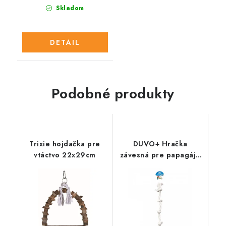
Skladom
DETAIL
Podobné produkty
Trixie hojdačka pre
DUVO+ Hračka
vtáctvo 22x29cm
závesná pre papagáje
4 uzly z lana 50cm