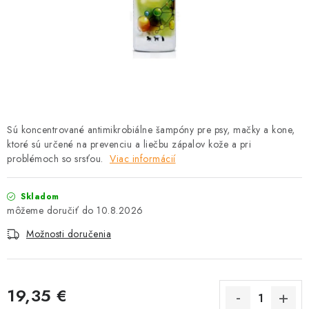
HLODAVCE
PAPAGÁJE
HOSPODÁRSKE ZVIERATÁ
DEZINFEKČNÉ PROSTRIEDKY
Sú koncentrované antimikrobiálne šampóny pre psy, mačky a kone,
ktoré sú určené na prevenciu a liečbu zápalov kože a pri
VONKAJŠIE VTÁCTVO
problémoch so srsťou.
Viac informácií
GELOREN KĽBOVÁ VÝŽIVA
Skladom
10.8.2026
CHOVATEĽSKÉ POTREBY
Možnosti doručenia
Kontakty
Predajňa
Útulky
Bonusový program
19,35 €