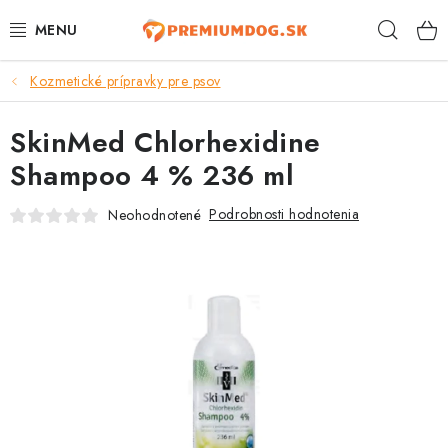
Prejsť
Hľad
na
obsah
Kozmetické prípravky pre psov
TOP 100 PRODUKTOV
SkinMed Chlorhexidine
NOVINKY
Shampoo 4 % 236 ml
AKCIE
Podrobnosti hodnotenia
Neohodnotené
ÚTULKY
KONTAKTY
PSY
MAČKY