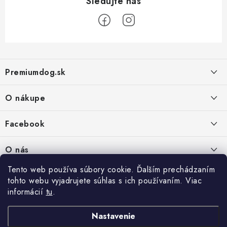
Z
á
Premiumdog.sk
p
ä
O nákupe
t
i
Doprava a platba
Facebook
e
Obchodné podmienky
PREDAJŇA:
O nás
Ochrana osobných údajov
Agromix-Š&Š s.r.o.
Tento web používa súbory cookie. Ďalším prechádzaním
Kontakty
Petőfiho 65
Vrátanie tovaru
tohto webu vyjadrujete súhlas s ich používaním. Viac
Štúrovo 943 01
Prečo nakúpiť u nás
Po-Pia - 8:00-18:00
informácií
tu
.
Reklamácie
So - 8:00-12:00
Predajňa
Nastavenie