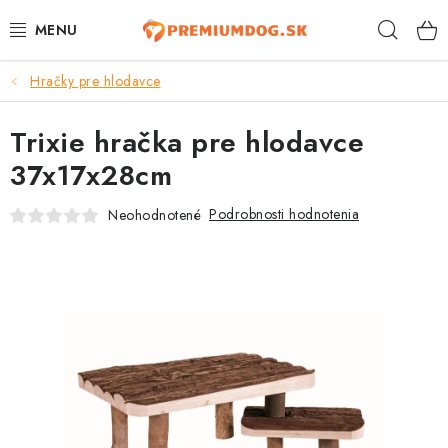
Prejsť
Hľad
na
obsah
Hračky pre hlodavce
TOP 100 PRODUKTOV
Trixie hračka pre hlodavce
NOVINKY
37x17x28cm
AKCIE
Podrobnosti hodnotenia
Neohodnotené
ÚTULKY
KONTAKTY
PSY
MAČKY