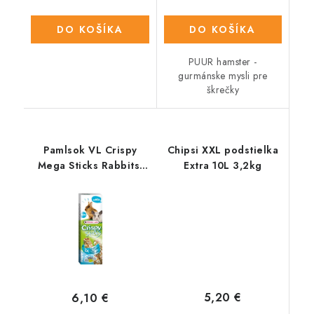
DO KOŠÍKA
DO KOŠÍKA
PUUR hamster -
gurmánske mysli pre
škrečky
Pamlsok VL Crispy
Chipsi XXL podstielka
Mega Sticks Rabbits-
Extra 10L 3,2kg
Guinea Pigs "Mountain
Valley" 2 ks 140 g
5,20 €
6,10 €