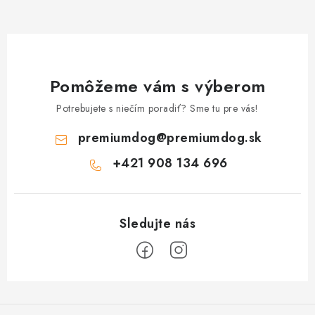
Pomôžeme vám s výberom
Potrebujete s niečím poradiť? Sme tu pre vás!
premiumdog
@
premiumdog.sk
+421 908 134 696
Z
á