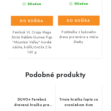
Skladom
Skladom
DO KOŠÍKA
DO KOŠÍKA
Podstielka z bukového
Pamlsok VL Crispy Mega
dreva pre terária a vtáčie
Sticks Rabbits-Guinea Pigs
klietky.
"Mountain Valley"-horské
údolie, králík/činčila 2 ks
140 g
Podobné produkty
DUVO+ Farebná
Trixie hračka lopta so
drevená hračka pre
zvončekom 6cm
hlodavce- domček