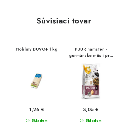
Súvisiaci tovar
Hobliny DUVO+ 1 kg
PUUR hamster -
gurmánske müsli pre
škrečky 400 g
1,26 €
3,05 €
Skladom
Skladom