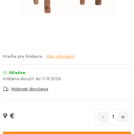
HLODAVCE
PAPAGÁJE
HOSPODÁRSKE ZVIERATÁ
DEZINFEKČNÉ PROSTRIEDKY
Hračka pre hlodavce.
Viac informácií
VONKAJŠIE VTÁCTVO
Skladom
GELOREN KĽBOVÁ VÝŽIVA
11.8.2026
Možnosti doručenia
CHOVATEĽSKÉ POTREBY
Kontakty
Predajňa
Útulky
Bonusový program
9 €
Jednotková cena: