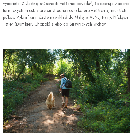
vyberiete. Z vlastnej skúsenosti môžeme povedať, že existuje viacero
turistických miest, ktoré sú vhodné rovnako pre väčších aj menších
psíkov. Vybrať sa môžete napríklad do Malej a Veľkej Fatry, Nízkych
Tatier (Ďumbier, Chopok) alebo do Štiavnických vrchov.