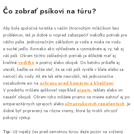
HLODAVCE
Čo zobrať psíkovi na túru?
PAPAGÁJE
Aby bola spoločná turistika s vaším štvornohým miláčikom bez
HOSPODÁRSKE ZVIERATÁ
problémov, tak je dobré si vopred zabezpečiť niekoľko potrieb pre
vášho psíka. Jednoznačným základom je voda a miska na vodu
DEZINFEKČNÉ PROSTRIEDKY
a suché jedlo. Rovnako ako vyhladnete a vysmädnete aj vy, tak aj
váš psík. Okrem týchto základných potrieb je dôležité mať aj
kvalitné
VONKAJŠIE VTÁCTVO
vodítko
a postroj alebo obojok. Do batohu pribaľte aj
uterák, keďže sa môže stať, že sa váš psík vyváľa v blate alebo sa
namočí do vody. Ak ste tak ešte neurobili, tak jednoznačne
GELOREN KĽBOVÁ VÝŽIVA
nezabudnite ani na
ochranu pred komármi a kliešťami
.
V predstihu môžete aplikovať napríklad
pipety
, tablety alebo im
CHOVATEĽSKÉ POTREBY
nasadiť obojok. Okrem toho môžete priamo na mieste siahnuť aj po
antiparazitárnych sprejoch alebo
ultrazvukových repelentoch
. Je
dobré byť pripravený na rôzne vnemy, ktoré by mohli ohroziť
Kontakty
Predajňa
Útulky
Bonusový program
pokojný výstup.
Tip:
Už nejaký čas pred samotnou túrou dajte pozor na zvýšený