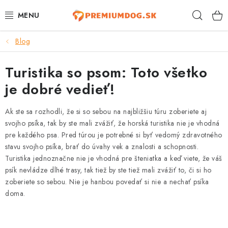
Prejsť
Hľad
na
obsah
Blog
TOP 100 PRODUKTOV
Turistika so psom: Toto všetko
NOVINKY
je dobré vedieť!
AKCIE
Ak ste sa rozhodli, že si so sebou na najbližšiu túru zoberiete aj
ÚTULKY
svojho psíka, tak by ste mali zvážiť, že horská turistika nie je vhodná
pre každého psa. Pred túrou je potrebné si byť vedomý zdravotného
stavu svojho psíka, brať do úvahy vek a znalosti a schopnosti.
KONTAKTY
Turistika jednoznačne nie je vhodná pre šteniatka a keď viete, že váš
psík nevládze dlhé trasy, tak tiež by ste tiež mali zvážiť to, či si ho
PSY
zoberiete so sebou. Nie je hanbou povedať si nie a nechať psíka
doma.
MAČKY