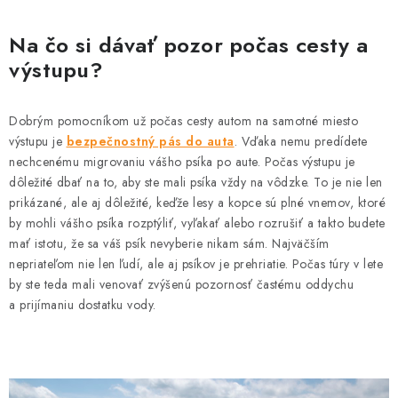
Na čo si dávať pozor počas cesty a
výstupu?
Dobrým pomocníkom už počas cesty autom na samotné miesto
výstupu je
bezpečnostný pás do auta
. Vďaka nemu predídete
nechcenému migrovaniu vášho psíka po aute. Počas výstupu je
dôležité dbať na to, aby ste mali psíka vždy na vôdzke. To je nie len
prikázané, ale aj dôležité, keďže lesy a kopce sú plné vnemov, ktoré
by mohli vášho psíka rozptýliť, vyľakať alebo rozrušiť a takto budete
mať istotu, že sa váš psík nevyberie nikam sám. Najväčším
nepriateľom nie len ľudí, ale aj psíkov je prehriatie. Počas túry v lete
by ste teda mali venovať zvýšenú pozornosť častému oddychu
a prijímaniu dostatku vody.