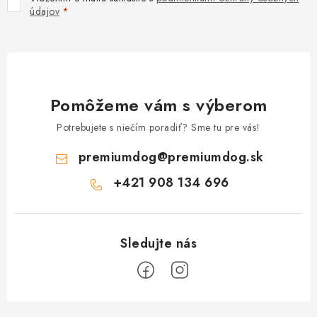
údajov
Pomôžeme vám s výberom
Potrebujete s niečím poradiť? Sme tu pre vás!
premiumdog
@
premiumdog.sk
+421 908 134 696
Z