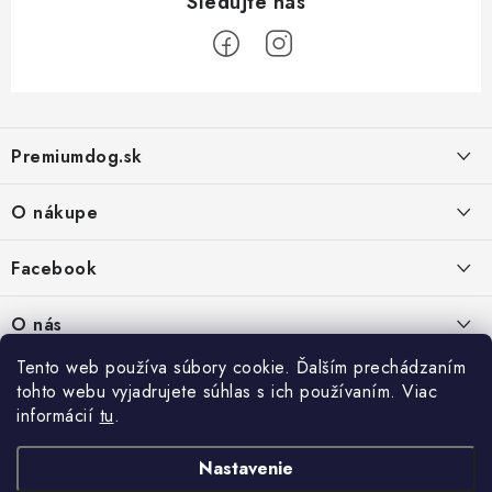
Z
á
Premiumdog.sk
p
ä
O nákupe
t
i
Doprava a platba
Facebook
e
Obchodné podmienky
PREDAJŇA:
O nás
Ochrana osobných údajov
Agromix-Š&Š s.r.o.
Tento web používa súbory cookie. Ďalším prechádzaním
Kontakty
Petőfiho 65
Vrátanie tovaru
tohto webu vyjadrujete súhlas s ich používaním. Viac
Štúrovo 943 01
Prečo nakúpiť u nás
Po-Pia - 8:00-18:00
informácií
tu
.
Reklamácie
So - 8:00-12:00
Predajňa
Nastavenie