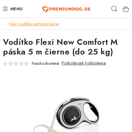
Prejsť
Hľad
na
obsah
Flexi vodítka samonavíjacie
TOP 100 PRODUKTOV
Vodítko Flexi New Comfort M
NOVINKY
páska 5 m čierne (do 25 kg)
AKCIE
Podrobnosti hodnotenia
Neohodnotené
ÚTULKY
KONTAKTY
PSY
MAČKY