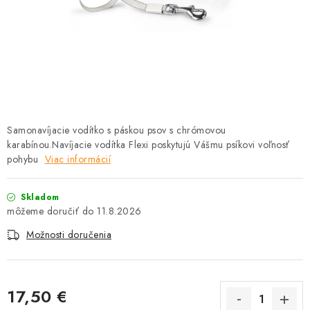
HLODAVCE
PAPAGÁJE
HOSPODÁRSKE ZVIERATÁ
DEZINFEKČNÉ PROSTRIEDKY
Samonavíjacie vodítko s páskou psov s chrómovou
karabínou.Navíjacie vodítka Flexi poskytujú Vášmu psíkovi voľnosť
VONKAJŠIE VTÁCTVO
pohybu
Viac informácií
GELOREN KĽBOVÁ VÝŽIVA
Skladom
11.8.2026
CHOVATEĽSKÉ POTREBY
Možnosti doručenia
Kontakty
Predajňa
Útulky
Bonusový program
17,50 €